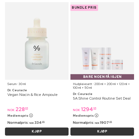
BUNDLE PRIS
BARE NOEN FÅ IGJEN
Serum ⋅ 30 ml
Hudpleiesett ⋅ 200 ml + 200 ml + 120 ml +
100 ml + 50 ml
Dr. Ceuracle
Dr. Ceuracle
Vegan Niacin & Rice Ampoule
5A Shine Control Routine Set Deal
228
1294
95
95
NOK
NOK
Medlemspris
Medlemspris
Normalpris:
334
Normalpris:
1907
95
95
NOK
NOK
KJØP
KJØP