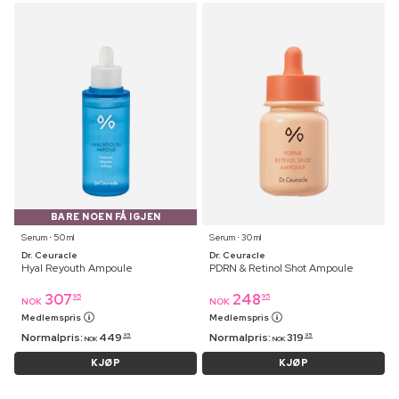
BARE NOEN FÅ IGJEN
Serum ⋅ 50 ml
Serum ⋅ 30 ml
Dr. Ceuracle
Dr. Ceuracle
Hyal Reyouth Ampoule
PDRN & Retinol Shot Ampoule
307
248
95
95
NOK
NOK
Medlemspris
Medlemspris
Normalpris:
449
Normalpris:
319
95
95
NOK
NOK
KJØP
KJØP