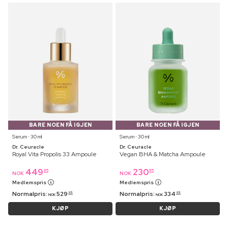
BARE NOEN FÅ IGJEN
BARE NOEN FÅ IGJEN
Serum ⋅ 30 ml
Serum ⋅ 30 ml
Dr. Ceuracle
Dr. Ceuracle
Royal Vita Propolis 33 Ampoule
Vegan BHA & Matcha Ampoule
449
230
95
95
NOK
NOK
Medlemspris
Medlemspris
Normalpris:
529
Normalpris:
334
95
95
NOK
NOK
KJØP
KJØP