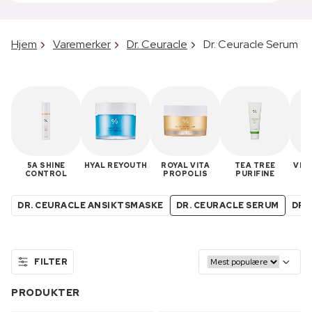
Hjem
Varemerker
Dr. Ceuracle
Dr. Ceuracle Serum
5A SHINE
HYAL REYOUTH
ROYAL VITA
TEA TREE
VEG
CONTROL
PROPOLIS
PURIFINE
DR. CEURACLE ANSIKTSMASKE
DR. CEURACLE SERUM
DR.
FILTER
PRODUKTER