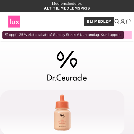
Medlemsfordeler:
ALT TIL MEDLEMSPRIS
BLI MEDLEM
Få opptil 25 % ekstra rabatt på Sunday Steals ⚡ Kun søndag. Kun i appen.