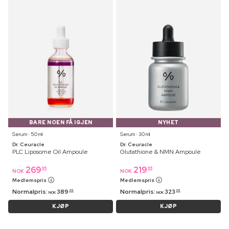
BARE NOEN FÅ IGJEN
NYHET
Serum ⋅ 50 ml
Serum ⋅ 30 ml
Dr. Ceuracle
Dr. Ceuracle
PLC Liposome Oil Ampoule
Glutathione & NMN Ampoule
269
219
95
95
NOK
NOK
Medlemspris
Medlemspris
Normalpris:
389
Normalpris:
323
95
95
NOK
NOK
KJØP
KJØP