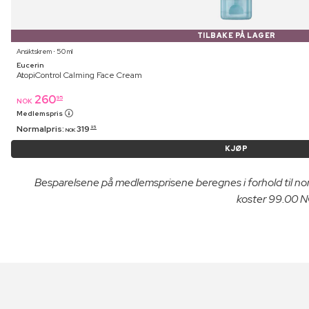
TILBAKE PÅ LAGER
Ansiktskrem ⋅ 50 ml
Eucerin
AtopiControl Calming Face Cream
260
95
NOK
Medlemspris
Normalpris:
319
95
NOK
KJØP
Besparelsene på medlemsprisene beregnes i forhold til n
koster 99.00 NO