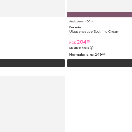
Ansiktskrem ⋅ 50 ml
Eucerin
Ultrasensetive Soothing Cream
204
95
NOK
Medlemspris
Normalpris:
249
95
NOK