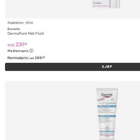
Ansiktskrem ⋅ 40 ml
Eucerin
DermoPure Mat Fluid
231
95
NOK
Medlemspris
Normalpris:
269
95
NOK
KJØP