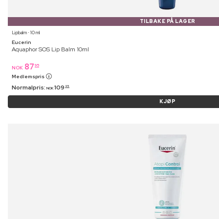
TILBAKE PÅ LAGER
Lipbalm ⋅ 10 ml
Eucerin
Aquaphor SOS Lip Balm 10ml
87
95
NOK
Medlemspris
Normalpris:
109
95
NOK
KJØP