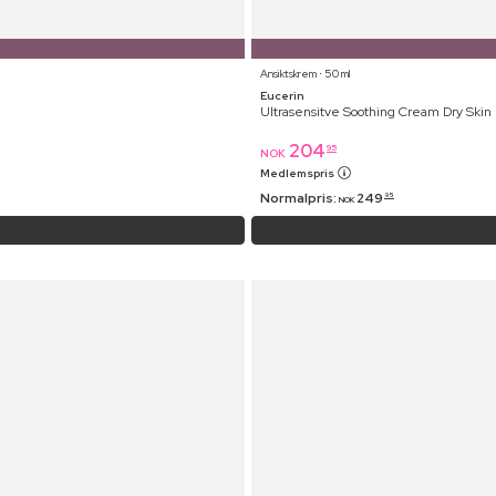
Ansiktskrem ⋅ 50 ml
Eucerin
Ultrasensitve Soothing Cream Dry Skin
204
95
NOK
Medlemspris
Normalpris:
249
95
NOK