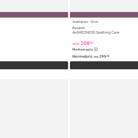
Ansiktskrem ⋅ 50 ml
Eucerin
AntiREDNESS Soothing Care
268
95
NOK
Medlemspris
Normalpris:
299
95
NOK