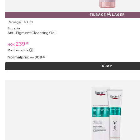
TILBAKE PÅ LAGER
Rensegel ⋅ 400 ml
Eucerin
Anti-Pigment Cleansing Gel
239
95
NOK
Medlemspris
Normalpris:
309
95
NOK
KJØP