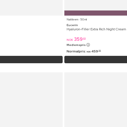
Nattkrem ⋅ 50 ml
Eucerin
Hyaluron-Filler Extra Rich Night Cream
359
95
NOK
Medlemspris
Normalpris:
459
95
NOK