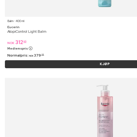
Balm ⋅ 400 ml
Eucerin
AtopiControl Light Balm
312
95
NOK
Medlemspris
Normalpris:
379
95
NOK
KJØP