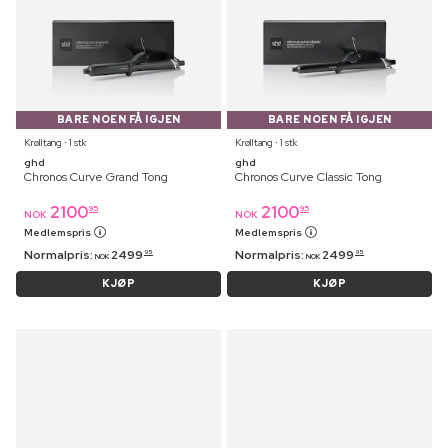
BARE NOEN FÅ IGJEN
BARE NOEN FÅ IGJEN
Krølltang ⋅ 1 stk
Krølltang ⋅ 1 stk
ghd
ghd
Chronos Curve Grand Tong
Chronos Curve Classic Tong
2100
2100
95
95
NOK
NOK
Medlemspris
Medlemspris
Normalpris:
2499
Normalpris:
2499
95
95
NOK
NOK
KJØP
KJØP