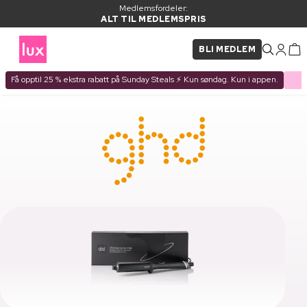
Medlemsfordeler:
ALT TIL MEDLEMSPRIS
BLI MEDLEM
Få opptil 25 % ekstra rabatt på Sunday Steals ⚡ Kun søndag. Kun i appen.