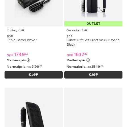
OUTLET
Krølltang ⋅ 1 stk
Gaveeske ⋅ 2 stk
ghd
ghd
Triple Barrel Waver
Curve Gift Set Creative Curl Wand
Black
1749
1632
95
95
NOK
NOK
Medlemspris
Medlemspris
Normalpris:
2199
Normalpris:
2549
95
95
NOK
NOK
KJØP
KJØP