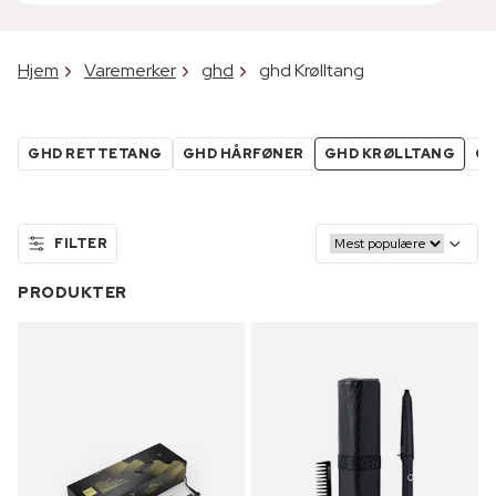
Hjem
Varemerker
ghd
ghd Krølltang
GHD RETTETANG
GHD HÅRFØNER
GHD KRØLLTANG
GH
FILTER
PRODUKTER