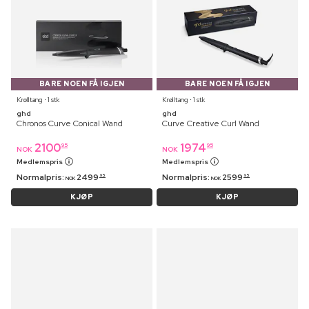
BARE NOEN FÅ IGJEN
BARE NOEN FÅ IGJEN
Krølltang ⋅ 1 stk
Krølltang ⋅ 1 stk
ghd
ghd
Chronos Curve Conical Wand
Curve Creative Curl Wand
2100
1974
95
95
NOK
NOK
Medlemspris
Medlemspris
Normalpris:
2499
Normalpris:
2599
95
95
NOK
NOK
KJØP
KJØP