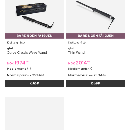
BARE NOEN FÅ IGJEN
BARE NOEN FÅ IGJEN
Krølltang ⋅ 1 stk
Krølltang ⋅ 1 stk
ghd
ghd
Curve Classic Wave Wand
Thin Wand
1974
2014
95
95
NOK
NOK
Medlemspris
Medlemspris
Normalpris:
2524
Normalpris:
2504
95
95
NOK
NOK
KJØP
KJØP