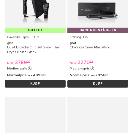
OUTLET
BARE NOEN FÅ IGJEN
Gaveeske ⋅ 1 pcs + 100 ml
Krølltang ⋅ 1 stk
ghd
ghd
Duet Blowdry Gift Set 2-in-1 Hair
Chronos Curve Max Wand
Dryer Brush Black
3789
2270
95
95
NOK
NOK
Medlemspris
Medlemspris
Normalpris:
4999
Normalpris:
2824
95
95
NOK
NOK
KJØP
KJØP