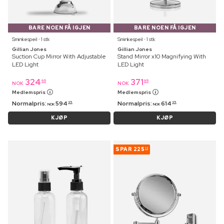
BARE NOEN FÅ IGJEN
BARE NOEN FÅ IGJEN
Sminkespeil ⋅ 1 stk
Sminkespeil ⋅ 1 stk
Gillian Jones
Gillian Jones
Suction Cup Mirror With Adjustable
Stand Mirror x10 Magnifying With
LED Light
LED Light
324
371
95
95
NOK
NOK
Medlemspris
Medlemspris
Normalpris:
594
Normalpris:
614
95
95
NOK
NOK
KJØP
KJØP
SPAR
225
13