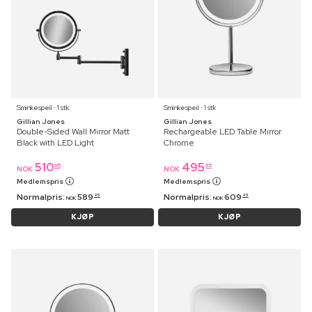
Sminkespeil ⋅ 1 stk
Sminkespeil ⋅ 1 stk
Gillian Jones
Gillian Jones
Double-Sided Wall Mirror Matt
Rechargeable LED Table Mirror
Black with LED Light
Chrome
510
495
95
95
NOK
NOK
Medlemspris
Medlemspris
Normalpris:
589
Normalpris:
609
95
95
NOK
NOK
KJØP
KJØP