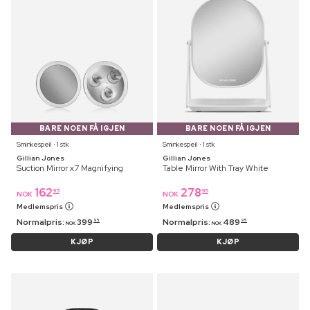
BARE NOEN FÅ IGJEN
BARE NOEN FÅ IGJEN
Sminkespeil ⋅ 1 stk
Sminkespeil ⋅ 1 stk
Gillian Jones
Gillian Jones
Suction Mirror x7 Magnifying
Table Mirror With Tray White
162
278
95
95
NOK
NOK
Medlemspris
Medlemspris
Normalpris:
399
Normalpris:
489
95
95
NOK
NOK
KJØP
KJØP