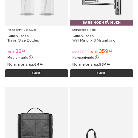
BARE NOEN FÅ IGJEN
Reisesett ⋅ 2 x 100 ml
Sminkespeil ⋅ 1 stk
Gillian Jones
Gillian Jones
Travel Size Bottles
Wall Mirror x10 Magnifying
33
359
95
82
370
95
NOK
NOK
NOK
Medlemspris
Kampanjepris
Normalpris:
64
Normalpris:
584
95
95
NOK
NOK
KJØP
KJØP