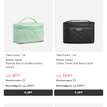
Toalettveske ⋅ 1 stk
Toalettveske ⋅ 1 stk
Gillian Jones
Gillian Jones
Beauty Box In Quilted Nylon
Urban Travel Box Black Quilt
Green
187
324
95
95
NOK
NOK
Medlemspris
Medlemspris
Normalpris:
229
Normalpris:
539
95
95
NOK
NOK
KJØP
KJØP