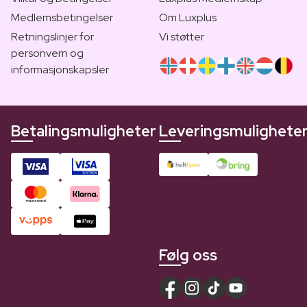
Medlemsbetingelser
Om Luxplus
Retningslinjer for
Vi støtter
personvern og
informasjonskapsler
Betalingsmuligheter
Leveringsmulighete
Følg oss