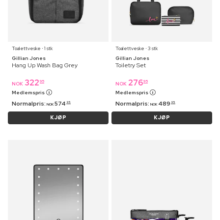
Toalettveske ⋅ 1 stk
Toalettveske ⋅ 3 stk
Gillian Jones
Gillian Jones
Hang Up Wash Bag Grey
Toiletry Set
322
276
95
95
NOK
NOK
Medlemspris
Medlemspris
Normalpris:
574
Normalpris:
489
95
95
NOK
NOK
KJØP
KJØP