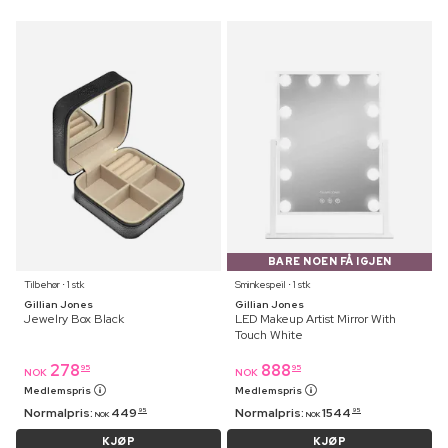
BARE NOEN FÅ IGJEN
Tilbehør ⋅ 1 stk
Sminkespeil ⋅ 1 stk
Gillian Jones
Gillian Jones
Jewelry Box Black
LED Makeup Artist Mirror With
Touch White
278
888
95
95
NOK
NOK
Medlemspris
Medlemspris
Normalpris:
449
Normalpris:
1544
95
95
NOK
NOK
KJØP
KJØP