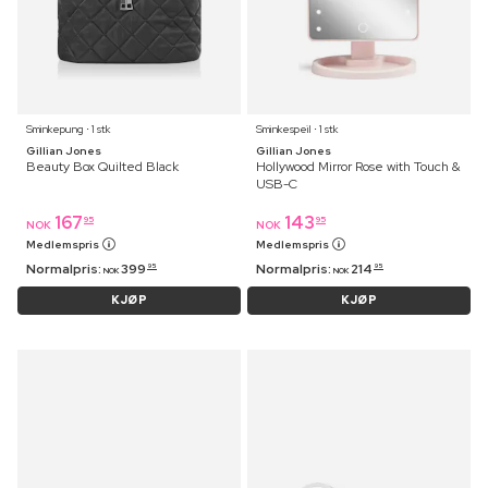
Sminkepung ⋅ 1 stk
Sminkespeil ⋅ 1 stk
Gillian Jones
Gillian Jones
Beauty Box Quilted Black
Hollywood Mirror Rose with Touch &
USB-C
167
143
95
95
NOK
NOK
Medlemspris
Medlemspris
Normalpris:
399
Normalpris:
214
95
95
NOK
NOK
KJØP
KJØP