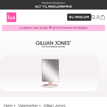
Medlemsfordeler:
ALT TIL MEDLEMSPRIS
BLI MEDLEM
La gløden vare lenger 🤎 alt for å bevare brunfargen
Hjem
Varemerker
Gillian Jones