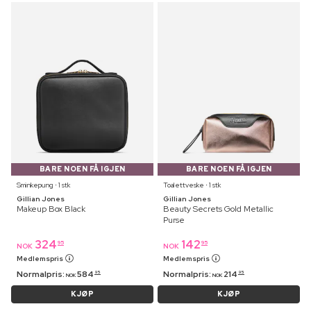
BARE NOEN FÅ IGJEN
BARE NOEN FÅ IGJEN
Sminkepung ⋅ 1 stk
Toalettveske ⋅ 1 stk
Gillian Jones
Gillian Jones
Makeup Box Black
Beauty Secrets Gold Metallic
Purse
324
142
95
95
NOK
NOK
Medlemspris
Medlemspris
Normalpris:
584
Normalpris:
214
95
95
NOK
NOK
KJØP
KJØP