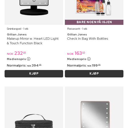
BARE NOEN FÅ IGJEN
Sminkespeil ⋅ 1 stk
Reisesett ⋅ 1 stk
Gillian Jones
Gillian Jones
Makeup Mirror w. Heart LED Light
Check In Bag With Bottles
& Touch Function Black
232
163
95
95
NOK
NOK
Medlemspris
Medlemspris
Normalpris:
394
Normalpris:
199
95
95
NOK
NOK
KJØP
KJØP