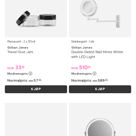
Reisesett ⋅ 2 x 50 ml
Sminkespeil ⋅ 1 stk
Gillian Jones
Gillian Jones
Travel Size Jars
Double-Sided Wall Mirror White
with LED Light
33
510
95
95
NOK
NOK
Medlemspris
Medlemspris
Normalpris:
57
Normalpris:
589
95
95
NOK
NOK
KJØP
KJØP