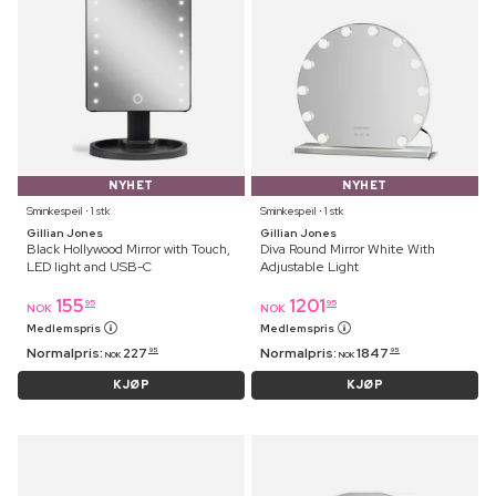
NYHET
NYHET
Sminkespeil ⋅ 1 stk
Sminkespeil ⋅ 1 stk
Gillian Jones
Gillian Jones
Black Hollywood Mirror with Touch,
Diva Round Mirror White With
LED light and USB-C
Adjustable Light
155
1201
95
95
NOK
NOK
Medlemspris
Medlemspris
Normalpris:
227
Normalpris:
1847
95
95
NOK
NOK
KJØP
KJØP