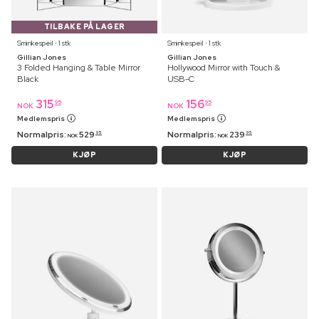
TILBAKE PÅ LAGER
Sminkespeil ⋅ 1 stk
Sminkespeil ⋅ 1 stk
Gillian Jones
Gillian Jones
3 Folded Hanging & Table Mirror
Hollywood Mirror with Touch &
Black
USB-C
315
156
95
95
NOK
NOK
Medlemspris
Medlemspris
Normalpris:
529
Normalpris:
239
95
95
NOK
NOK
KJØP
KJØP