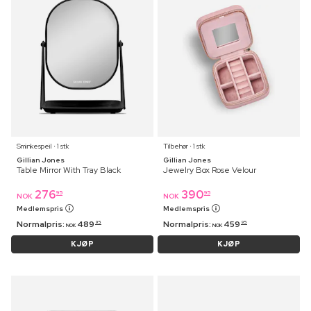
Sminkespeil ⋅ 1 stk
Tilbehør ⋅ 1 stk
Gillian Jones
Gillian Jones
Table Mirror With Tray Black
Jewelry Box Rose Velour
276
390
95
95
NOK
NOK
Medlemspris
Medlemspris
Normalpris:
489
Normalpris:
459
95
95
NOK
NOK
KJØP
KJØP