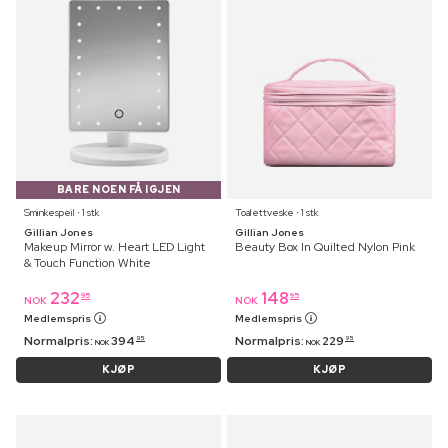
BARE NOEN FÅ IGJEN
Sminkespeil ⋅ 1 stk
Toalettveske ⋅ 1 stk
Gillian Jones
Gillian Jones
Makeup Mirror w. Heart LED Light
Beauty Box In Quilted Nylon Pink
& Touch Function White
232
148
95
95
NOK
NOK
Medlemspris
Medlemspris
Normalpris:
394
Normalpris:
229
95
95
NOK
NOK
KJØP
KJØP