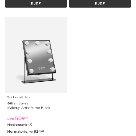
KJØP
KJØP
Sminkespeil ⋅ 1 stk
Gillian Jones
Makeup Artist Mirror Black
509
95
NOK
Medlemspris
Normalpris:
824
95
NOK