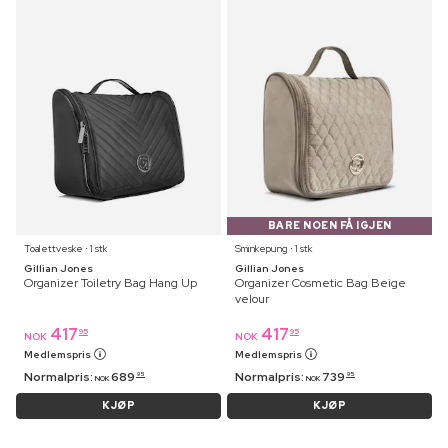
BARE NOEN FÅ IGJEN
Toalettveske ⋅ 1 stk
Sminkepung ⋅ 1 stk
Gillian Jones
Gillian Jones
Organizer Toiletry Bag Hang Up
Organizer Cosmetic Bag Beige
velour
417
417
95
95
NOK
NOK
Medlemspris
Medlemspris
Normalpris:
689
Normalpris:
739
95
95
NOK
NOK
KJØP
KJØP