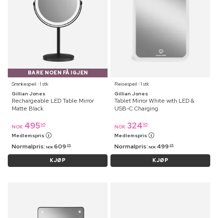
BARE NOEN FÅ IGJEN
Sminkespeil ⋅ 1 stk
Reisespeil ⋅ 1 stk
Gillian Jones
Gillian Jones
Rechargeable LED Table Mirror
Tablet Mirror White with LED &
Matte Black
USB-C Charging
495
324
95
95
NOK
NOK
Medlemspris
Medlemspris
Normalpris:
609
Normalpris:
499
95
95
NOK
NOK
KJØP
KJØP