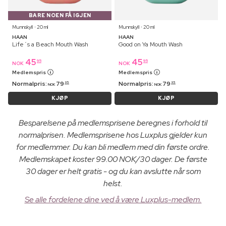
BARE NOEN FÅ IGJEN
Munnskyll ⋅ 20 ml
Munnskyll ⋅ 20 ml
HAAN
HAAN
Life´s a Beach Mouth Wash
Good on Ya Mouth Wash
45
45
95
95
NOK
NOK
Medlemspris
Medlemspris
Normalpris:
79
Normalpris:
79
95
95
NOK
NOK
KJØP
KJØP
Besparelsene på medlemsprisene beregnes i forhold til
normalprisen. Medlemsprisene hos Luxplus gjelder kun
for medlemmer. Du kan bli medlem med din første ordre.
Medlemskapet koster 99.00 NOK/30 dager. De første
30 dager er helt gratis - og du kan avslutte når som
helst.
Se alle fordelene dine ved å være Luxplus-medlem.