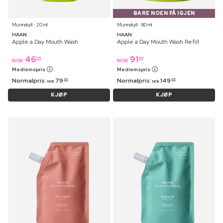
BARE NOEN FÅ IGJEN
Munnskyll ⋅ 20 ml
Munnskyll ⋅ 80 ml
HAAN
HAAN
Apple a Day Mouth Wash
Apple a Day Mouth Wash Refill
46
91
95
95
NOK
NOK
Medlemspris
Medlemspris
Normalpris:
79
Normalpris:
149
95
95
NOK
NOK
KJØP
KJØP