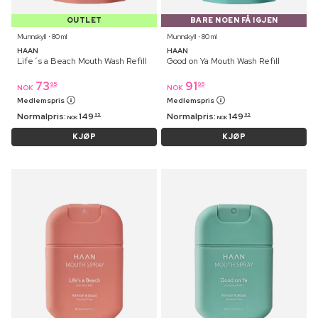
OUTLET
BARE NOEN FÅ IGJEN
Munnskyll ⋅ 80 ml
Munnskyll ⋅ 80 ml
HAAN
HAAN
Life´s a Beach Mouth Wash Refill
Good on Ya Mouth Wash Refill
73
91
95
95
NOK
NOK
Medlemspris
Medlemspris
Normalpris:
149
Normalpris:
149
95
95
NOK
NOK
KJØP
KJØP