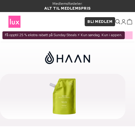
Medlemsfordeler:
ALT TIL MEDLEMSPRIS
BLI MEDLEM
Få opptil 25 % ekstra rabatt på Sunday Steals ⚡ Kun søndag. Kun i appen.