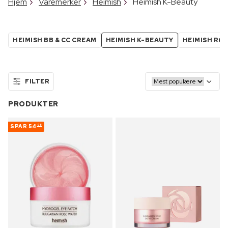
Hjem
Varemerker
Heimish
Heimish K-Beauty
HEIMISH BB & CC CREAM
HEIMISH K-BEAUTY
HEIMISH RØ
FILTER
PRODUKTER
SPAR
54
95