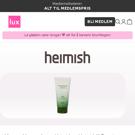
Medlemsfordeler:
ALT TIL MEDLEMSPRIS
BLI MEDLEM
La gløden vare lenger 🤎 alt for å bevare brunfargen