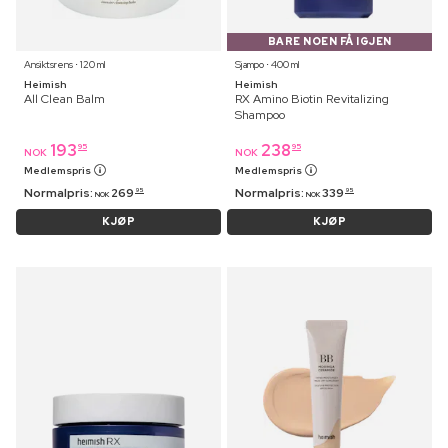
BARE NOEN FÅ IGJEN
Ansiktsrens ⋅ 120 ml
Sjampo ⋅ 400 ml
Heimish
Heimish
All Clean Balm
RX Amino Biotin Revitalizing
Shampoo
193
238
95
95
NOK
NOK
Medlemspris
Medlemspris
Normalpris:
269
Normalpris:
339
95
95
NOK
NOK
KJØP
KJØP