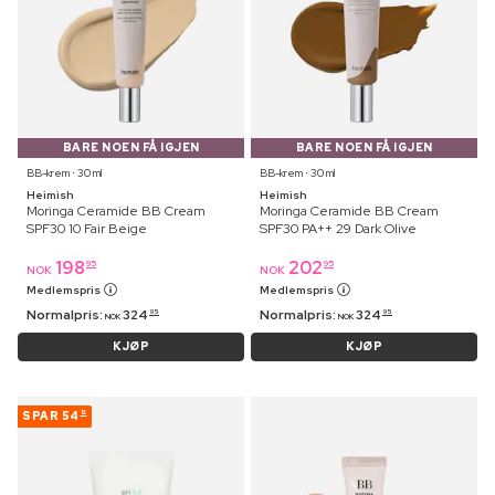
BARE NOEN FÅ IGJEN
BARE NOEN FÅ IGJEN
BB-krem ⋅ 30 ml
BB-krem ⋅ 30 ml
Heimish
Heimish
Moringa Ceramide BB Cream
Moringa Ceramide BB Cream
SPF30 10 Fair Beige
SPF30 PA++ 29 Dark Olive
198
202
95
95
NOK
NOK
Medlemspris
Medlemspris
Normalpris:
324
Normalpris:
324
95
95
NOK
NOK
KJØP
KJØP
SPAR
54
12