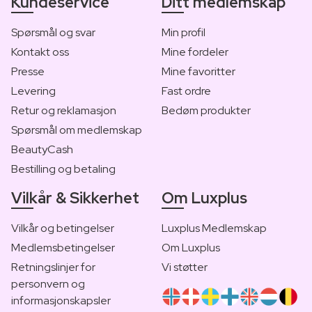
Kundeservice
Ditt medlemskap
Spørsmål og svar
Min profil
Kontakt oss
Mine fordeler
Presse
Mine favoritter
Levering
Fast ordre
Retur og reklamasjon
Bedøm produkter
Spørsmål om medlemskap
BeautyCash
Bestilling og betaling
Vilkår & Sikkerhet
Om Luxplus
Vilkår og betingelser
Luxplus Medlemskap
Medlemsbetingelser
Om Luxplus
Retningslinjer for
Vi støtter
personvern og
informasjonskapsler