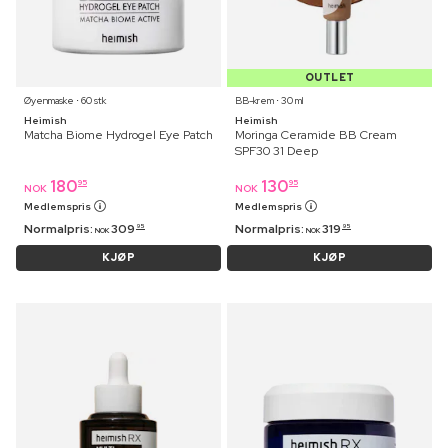
OUTLET
Øyenmaske ⋅ 60 stk
BB-krem ⋅ 30 ml
Heimish
Heimish
Matcha Biome Hydrogel Eye Patch
Moringa Ceramide BB Cream
SPF30 31 Deep
180
130
95
95
NOK
NOK
Medlemspris
Medlemspris
Normalpris:
309
Normalpris:
319
95
95
NOK
NOK
KJØP
KJØP