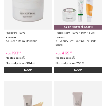
BARE NOEN FÅ IGJEN
Ansiktsrens ⋅ 120 ml
Hudpleiesett ⋅ 120 ml + 50 ml + 50 ml
Heimish
Luxplus
All Clean Balm Mandarin
K-Beauty Set: Routine For Dark
Spots
193
469
95
95
NOK
NOK
Medlemspris
Medlemspris
Normalpris:
304
Normalpris:
755
95
95
NOK
NOK
KJØP
KJØP