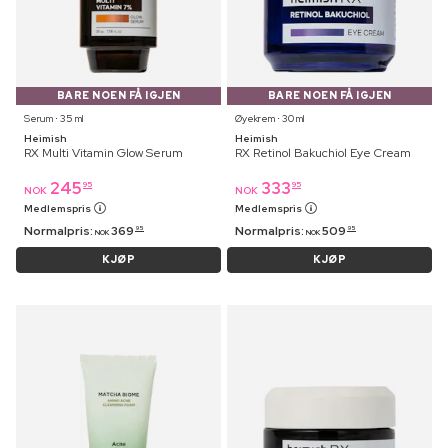
BARE NOEN FÅ IGJEN
BARE NOEN FÅ IGJEN
Serum ⋅ 35 ml
Øyekrem ⋅ 30 ml
Heimish
Heimish
RX Multi Vitamin Glow Serum
RX Retinol Bakuchiol Eye Cream
245
333
95
95
NOK
NOK
Medlemspris
Medlemspris
Normalpris:
369
Normalpris:
509
95
95
NOK
NOK
KJØP
KJØP