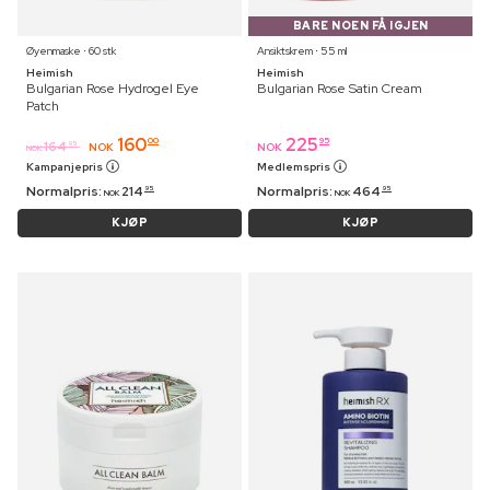
BARE NOEN FÅ IGJEN
Øyenmaske ⋅ 60 stk
Ansiktskrem ⋅ 55 ml
Heimish
Heimish
Bulgarian Rose Hydrogel Eye
Bulgarian Rose Satin Cream
Patch
160
225
00
95
164
95
NOK
NOK
NOK
Kampanjepris
Medlemspris
Normalpris:
214
Normalpris:
464
95
95
NOK
NOK
KJØP
KJØP