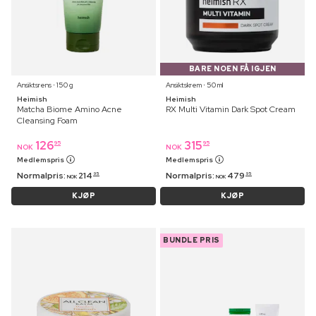
BARE NOEN FÅ IGJEN
Ansiktsrens ⋅ 150 g
Ansiktskrem ⋅ 50 ml
Heimish
Heimish
Matcha Biome Amino Acne
RX Multi Vitamin Dark Spot Cream
Cleansing Foam
126
315
95
95
NOK
NOK
Medlemspris
Medlemspris
Normalpris:
214
Normalpris:
479
95
95
NOK
NOK
KJØP
KJØP
BUNDLE PRIS