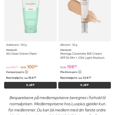
Ansiktsrens ⋅ 150 g
BB-krem ⋅ 30 g
Heimish
Heimish
All Clean Green Foam
Moringa Ceramide BB Cream
SPF30 PA++ 23N Light Medium
100
198
83
95
103
95
NOK
NOK
NOK
Kampanjepris
Medlemspris
Normalpris:
154
Normalpris:
324
95
95
NOK
NOK
KJØP
KJØP
Besparelsene på medlemsprisene beregnes i forhold til
normalprisen. Medlemsprisene hos Luxplus gjelder kun
for medlemmer. Du kan bli medlem med din første ordre.