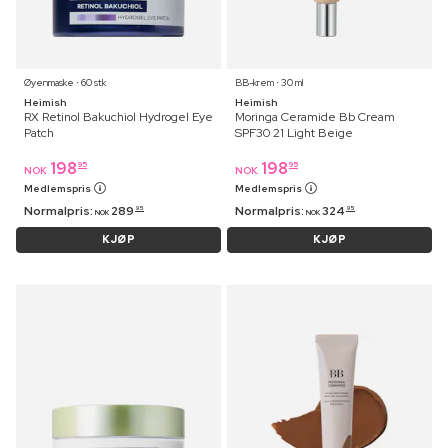
Øyenmaske ⋅ 60 stk
BB-krem ⋅ 30 ml
Heimish
Heimish
RX Retinol Bakuchiol Hydrogel Eye
Moringa Ceramide Bb Cream
Patch
SPF30 21 Light Beige
198
198
95
95
NOK
NOK
Medlemspris
Medlemspris
Normalpris:
289
Normalpris:
324
95
95
NOK
NOK
KJØP
KJØP