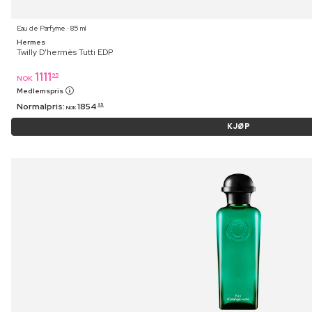
Eau de Parfyme ⋅ 85 ml
Hermes
Twilly D'hermès Tutti EDP
1111
95
NOK
Medlemspris
Normalpris:
1854
95
NOK
KJØP