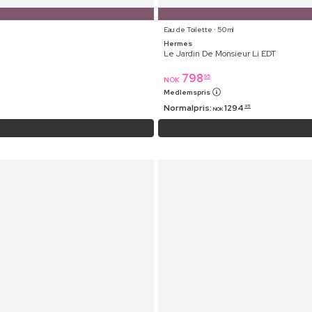
Eau de Toilette ⋅ 50 ml
Hermes
Le Jardin De Monsieur Li EDT
798
95
NOK
Medlemspris
Normalpris:
1294
95
NOK