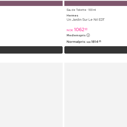
Eau de Toilette ⋅ 100 ml
Hermes
Un Jardin Sur Le Nil EDT
1062
95
NOK
Medlemspris
Normalpris:
1814
95
NOK