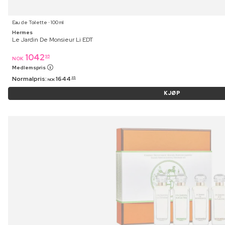
Eau de Toilette ⋅ 100 ml
Hermes
Le Jardin De Monsieur Li EDT
1042
95
NOK
Medlemspris
Normalpris:
1644
95
NOK
KJØP