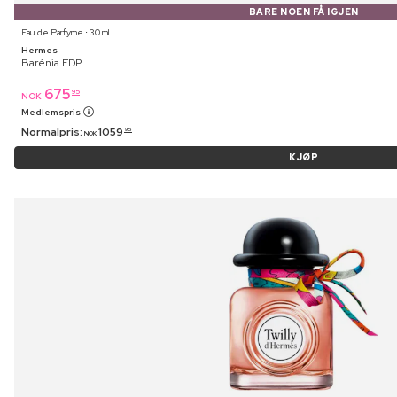
BARE NOEN FÅ IGJEN
Eau de Parfyme ⋅ 30 ml
Hermes
Barénia EDP
675
95
NOK
Medlemspris
Normalpris:
1059
95
NOK
KJØP