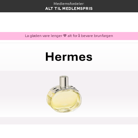
Medlemsfordeler:
ALT TIL MEDLEMSPRIS
La gløden vare lenger 🤎 alt for å bevare brunfargen