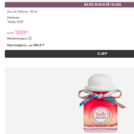
BARE NOEN FÅ IGJEN
Eau de Parfyme ⋅ 85 ml
Hermes
Twilly EDP
1201
95
NOK
Medlemspris
Normalpris:
1854
95
NOK
KJØP