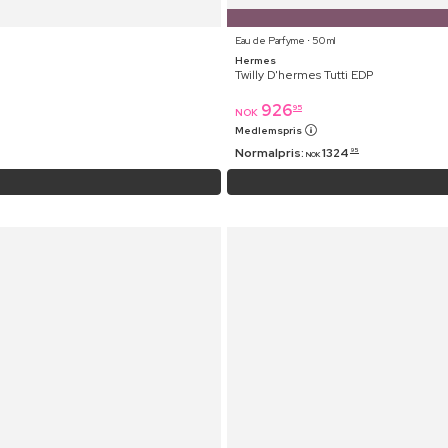
Eau de Parfyme ⋅ 50 ml
Hermes
Twilly D'hermes Tutti EDP
926
95
NOK
Medlemspris
Normalpris:
1324
95
NOK