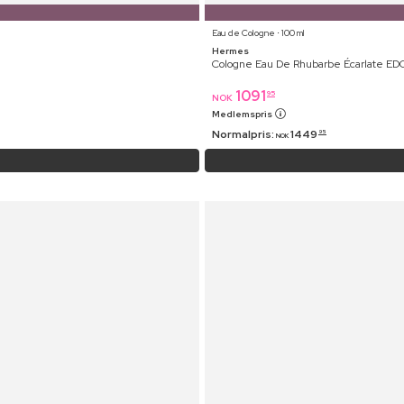
Eau de Cologne ⋅ 100 ml
Hermes
Cologne Eau De Rhubarbe Écarlate ED
1091
95
NOK
Medlemspris
Normalpris:
1449
95
NOK