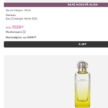
BARE NOEN FÅ IGJEN
Eau de Cologne ⋅ 100 ml
Hermes
Eau D'orange Verte EDC
1026
95
NOK
Medlemspris
Normalpris:
1499
95
NOK
KJØP