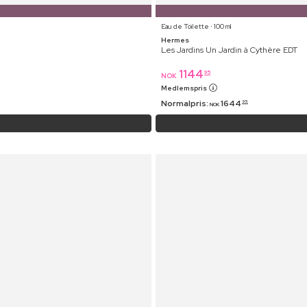
Eau de Toilette ⋅ 100 ml
Hermes
Les Jardins Un Jardin à Cythère EDT
1144
95
NOK
Medlemspris
Normalpris:
1644
95
NOK