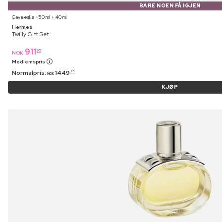
BARE NOEN FÅ IGJEN
Gaveeske ⋅ 50 ml + 40 ml
Hermes
Twilly Gift Set
911
95
NOK
Medlemspris
Normalpris:
1449
95
NOK
KJØP