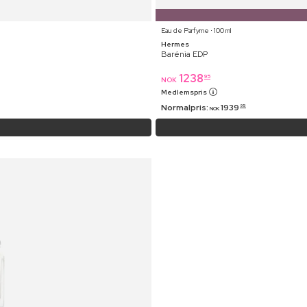
Eau de Parfyme ⋅ 100 ml
Hermes
Barénia EDP
1238
95
NOK
Medlemspris
Normalpris:
1939
95
NOK