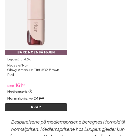
BARE NOEN FÅ IGJEN
Leppestift ⋅ 4,5 g
House of Hur
Glowy Ampoule Tint #02 Brown
Red
161
95
NOK
Medlemspris
Normalpris:
249
95
NOK
KJØP
Besparelsene på medlemsprisene beregnes i forhold til
normalprisen. Medlemsprisene hos Luxplus gjelder kun