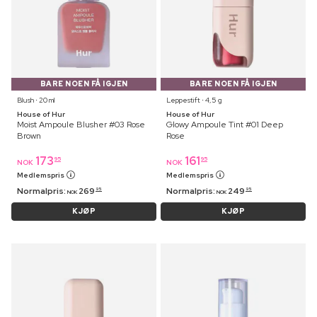
BARE NOEN FÅ IGJEN
BARE NOEN FÅ IGJEN
Blush ⋅ 20 ml
Leppestift ⋅ 4,5 g
House of Hur
House of Hur
Moist Ampoule Blusher #03 Rose
Glowy Ampoule Tint #01 Deep
Brown
Rose
173
161
95
95
NOK
NOK
Medlemspris
Medlemspris
Normalpris:
269
Normalpris:
249
95
95
NOK
NOK
KJØP
KJØP