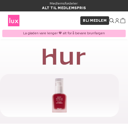
Medlemsfordeler:
ALT TIL MEDLEMSPRIS
BLI MEDLEM
La gløden vare lenger 🤎 alt for å bevare brunfargen