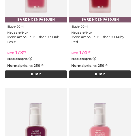
BARE NOEN FÅ IGJEN
BARE NOEN FÅ IGJEN
Blush ⋅ 20 ml
Blush ⋅ 20 ml
House of Hur
House of Hur
Moist Ampoule Blusher 07 Pink
Moist Ampoule Blusher 09 Ruby
Rosie
Red
173
174
95
95
NOK
NOK
Medlemspris
Medlemspris
Normalpris:
259
Normalpris:
259
95
95
NOK
NOK
KJØP
KJØP