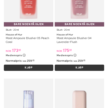
BARE NOEN FÅ IGJEN
BARE NOEN FÅ IGJEN
Blush ⋅ 20 ml
Blush ⋅ 20 ml
House of Hur
House of Hur
Moist Ampoule Blusher 05 Peach
Moist Ampoule Blusher 04
Coral
Lavender Flush
173
175
95
95
NOK
NOK
Medlemspris
Medlemspris
Normalpris:
259
Normalpris:
259
95
95
NOK
NOK
KJØP
KJØP