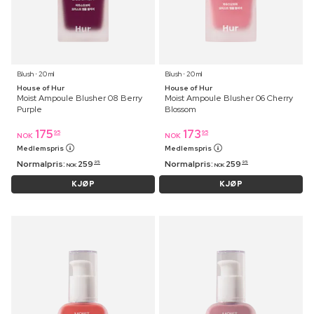
Blush ⋅ 20 ml
Blush ⋅ 20 ml
House of Hur
House of Hur
Moist Ampoule Blusher 08 Berry
Moist Ampoule Blusher 06 Cherry
Purple
Blossom
175
173
95
95
NOK
NOK
Medlemspris
Medlemspris
Normalpris:
259
Normalpris:
259
95
95
NOK
NOK
KJØP
KJØP