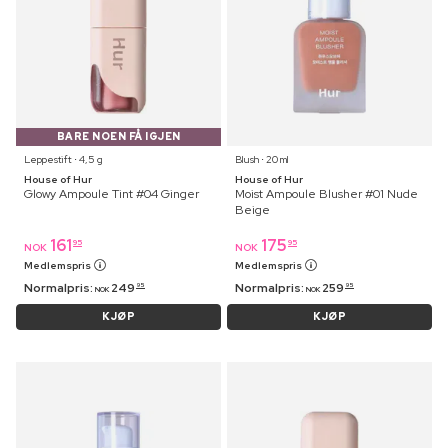
BARE NOEN FÅ IGJEN
Leppestift ⋅ 4,5 g
Blush ⋅ 20 ml
House of Hur
House of Hur
Glowy Ampoule Tint #04 Ginger
Moist Ampoule Blusher #01 Nude
Beige
161
175
95
95
NOK
NOK
Medlemspris
Medlemspris
Normalpris:
249
Normalpris:
259
95
95
NOK
NOK
KJØP
KJØP