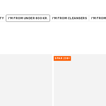
UTY
I'M FROM UNDER 800 KR.
I'M FROM CLEANSERS
I'M FRO
SPAR
238
27