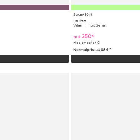
Serum ⋅ 30 ml
I'm From
Vitamin Fruit Serum
350
95
NOK
Medlemspris
Normalpris:
684
95
NOK