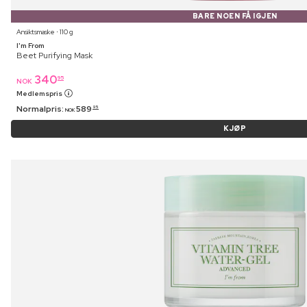
BARE NOEN FÅ IGJEN
Ansiktsmaske ⋅ 110 g
I'm From
Beet Purifying Mask
340
95
NOK
Medlemspris
Normalpris:
589
95
NOK
KJØP