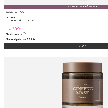
BARE NOEN FÅ IGJEN
Ansiktskrem ⋅ 50 ml
I'm From
Licorice Calming Cream
399
95
NOK
Medlemspris
Normalpris:
589
95
NOK
KJØP