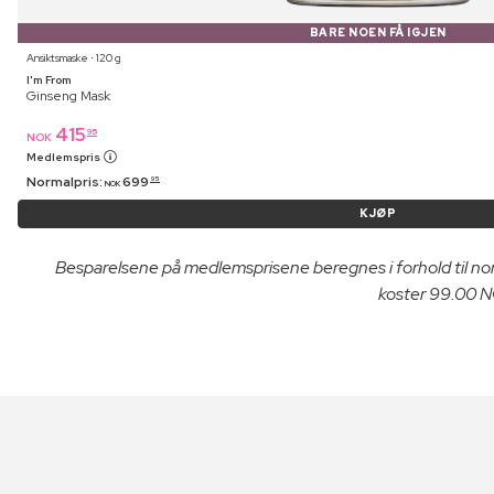
BARE NOEN FÅ IGJEN
Ansiktsmaske ⋅ 120 g
I'm From
Ginseng Mask
415
95
NOK
Medlemspris
Normalpris:
699
95
NOK
KJØP
Besparelsene på medlemsprisene beregnes i forhold til n
koster 99.00 NO