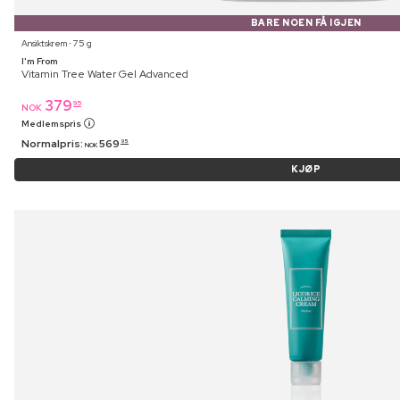
BARE NOEN FÅ IGJEN
Ansiktskrem ⋅ 75 g
I'm From
Vitamin Tree Water Gel Advanced
379
95
NOK
Medlemspris
Normalpris:
569
95
NOK
KJØP