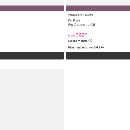
Ansiktsrens ⋅ 200 ml
I'm From
Fig Cleansing Oil
362
95
NOK
Medlemspris
Normalpris:
649
95
NOK