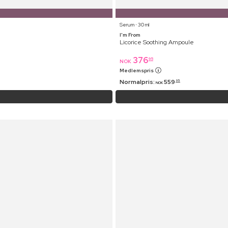
Serum ⋅ 30 ml
I'm From
Licorice Soothing Ampoule
376
95
NOK
Medlemspris
Normalpris:
559
95
NOK