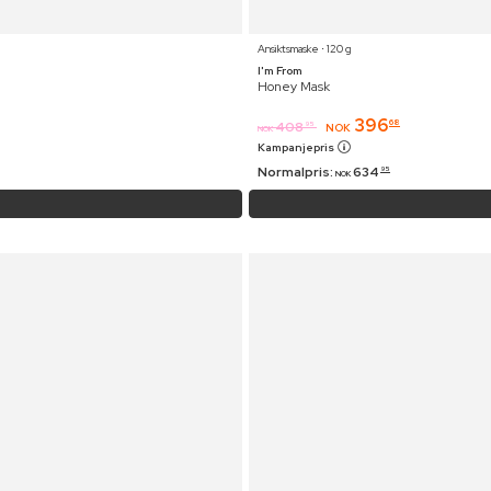
Ansiktsmaske ⋅ 120 g
I'm From
Honey Mask
396
68
408
95
NOK
NOK
Kampanjepris
Normalpris:
634
95
NOK