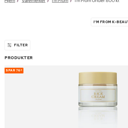
Hjem
Varemerker
I'm From
I'm From Under 800 kr.
I'M FROM K-BEA
FILTER
PRODUKTER
SPAR
76
17