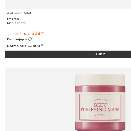
Ansiktskrem ⋅ 50 ml
I'm From
Rice Cream
328
78
338
95
NOK
NOK
Kampanjepris
Normalpris:
404
95
NOK
KJØP