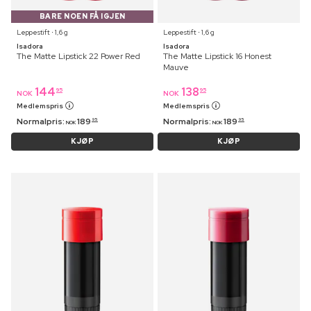
BARE NOEN FÅ IGJEN
Leppestift ⋅ 1,6 g
Leppestift ⋅ 1,6 g
Isadora
Isadora
The Matte Lipstick 22 Power Red
The Matte Lipstick 16 Honest
Mauve
144
138
95
95
NOK
NOK
Medlemspris
Medlemspris
Normalpris:
189
Normalpris:
189
95
95
NOK
NOK
KJØP
KJØP