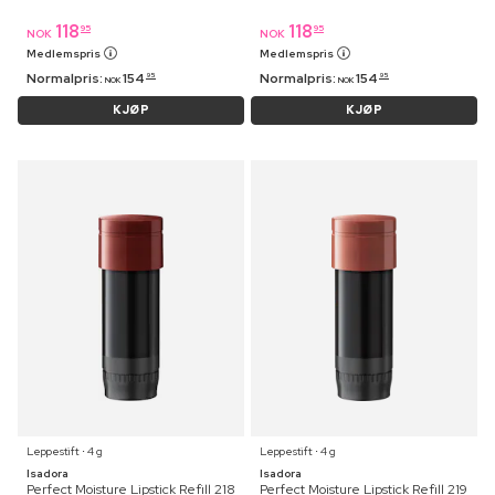
118
118
95
95
NOK
NOK
Medlemspris
Medlemspris
Normalpris:
154
Normalpris:
154
95
95
NOK
NOK
KJØP
KJØP
Leppestift ⋅ 4 g
Leppestift ⋅ 4 g
Isadora
Isadora
Perfect Moisture Lipstick Refill 218
Perfect Moisture Lipstick Refill 219