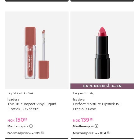
BARE NOEN FÅ IGJEN
Liquid lipstick ⋅ 5 ml
Leppestift ⋅ 4 g
Isadora
Isadora
The True Impact Vinyl Liquid
Perfect Moisture Lipstick 151
Lipstick 12 Sincere
Precious Rose
150
139
95
95
NOK
NOK
Medlemspris
Medlemspris
Normalpris:
189
Normalpris:
184
95
95
NOK
NOK