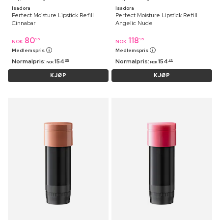
Isadora
Isadora
Perfect Moisture Lipstick Refill
Perfect Moisture Lipstick Refill
Cinnabar
Angelic Nude
80
118
95
95
NOK
NOK
Medlemspris
Medlemspris
Normalpris:
154
Normalpris:
154
95
95
NOK
NOK
KJØP
KJØP