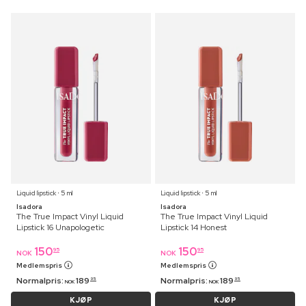
Liquid lipstick ⋅ 5 ml
Liquid lipstick ⋅ 5 ml
Isadora
Isadora
The True Impact Vinyl Liquid
The True Impact Vinyl Liquid
Lipstick 16 Unapologetic
Lipstick 14 Honest
150
150
95
95
NOK
NOK
Medlemspris
Medlemspris
Normalpris:
189
Normalpris:
189
95
95
NOK
NOK
KJØP
KJØP