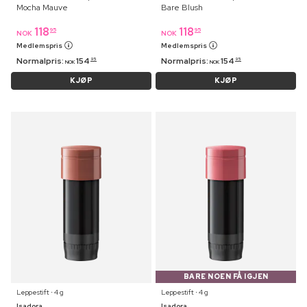
Mocha Mauve
Bare Blush
118
118
95
95
NOK
NOK
Medlemspris
Medlemspris
Normalpris:
154
Normalpris:
154
95
95
NOK
NOK
KJØP
KJØP
BARE NOEN FÅ IGJEN
Leppestift ⋅ 4 g
Leppestift ⋅ 4 g
Isadora
Isadora