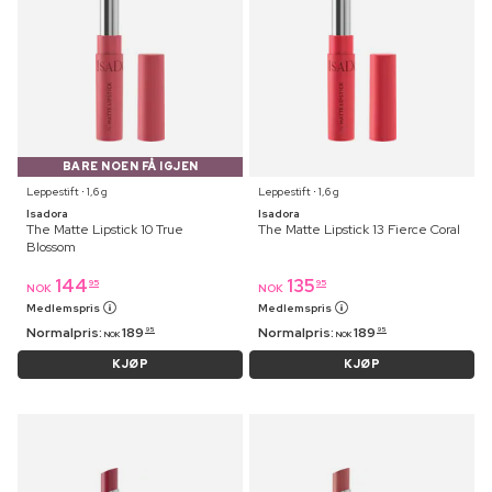
BARE NOEN FÅ IGJEN
Leppestift ⋅ 1,6 g
Leppestift ⋅ 1,6 g
Isadora
Isadora
The Matte Lipstick 10 True
The Matte Lipstick 13 Fierce Coral
Blossom
144
135
95
95
NOK
NOK
Medlemspris
Medlemspris
Normalpris:
189
Normalpris:
189
95
95
NOK
NOK
KJØP
KJØP