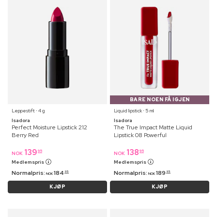
BARE NOEN FÅ IGJEN
Leppestift ⋅ 4 g
Liquid lipstick ⋅ 5 ml
Isadora
Isadora
Perfect Moisture Lipstick 212
The True Impact Matte Liquid
Berry Red
Lipstick 08 Powerful
139
138
95
95
NOK
NOK
Medlemspris
Medlemspris
Normalpris:
184
Normalpris:
189
95
95
NOK
NOK
KJØP
KJØP