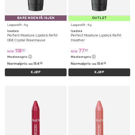
BARE NOEN FÅ IGJEN
OUTLET
Leppestift ⋅ 4 g
Leppestift ⋅ 4 g
Isadora
Isadora
Perfect Moisture Lipstick Refill
Perfect Moisture Lipstick Refill
068 Crystal Rosemauve
Heather
118
77
95
95
NOK
NOK
Medlemspris
Medlemspris
Normalpris:
154
Normalpris:
154
95
95
NOK
NOK
KJØP
KJØP