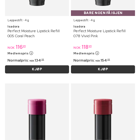
BARE NOEN FÅ IGJEN
Leppestift ⋅ 4 g
Leppestift ⋅ 4 g
Isadora
Isadora
Perfect Moisture Lipstick Refill
Perfect Moisture Lipstick Refill
005 Coral Peach
078 Vivid Pink
116
118
95
95
NOK
NOK
Medlemspris
Medlemspris
Normalpris:
134
Normalpris:
154
95
95
NOK
NOK
KJØP
KJØP