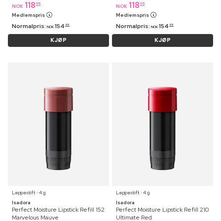
118
118
95
95
NOK
NOK
Medlemspris
Medlemspris
Normalpris:
154
Normalpris:
154
95
95
NOK
NOK
KJØP
KJØP
Leppestift ⋅ 4 g
Leppestift ⋅ 4 g
Isadora
Isadora
Perfect Moisture Lipstick Refill 152
Perfect Moisture Lipstick Refill 210
Marvelous Mauve
Ultimate Red