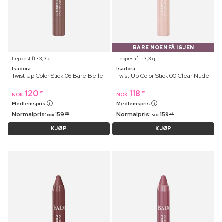
BARE NOEN FÅ IGJEN
Leppestift ⋅ 3,3 g
Leppestift ⋅ 3,3 g
Isadora
Isadora
Twist Up Color Stick 06 Bare Belle
Twist Up Color Stick 00 Clear Nude
120
118
95
95
NOK
NOK
Medlemspris
Medlemspris
Normalpris:
159
Normalpris:
159
95
95
NOK
NOK
KJØP
KJØP