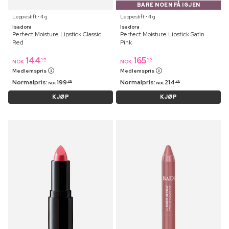
BARE NOEN FÅ IGJEN
Leppestift ⋅ 4 g
Leppestift ⋅ 4 g
Isadora
Isadora
Perfect Moisture Lipstick Classic
Perfect Moisture Lipstick Satin
Red
Pink
144
165
95
95
NOK
NOK
Medlemspris
Medlemspris
Normalpris:
199
Normalpris:
214
95
95
NOK
NOK
KJØP
KJØP