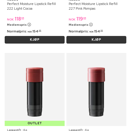
Perfect Moisture Lipstick Refill
Perfect Moisture Lipstick Refill
222 Light Cocoa
227 Pink Pompas
118
119
95
95
NOK
NOK
Medlemspris
Medlemspris
Normalpris:
154
Normalpris:
154
95
95
NOK
NOK
KJØP
KJØP
OUTLET
Leppestift ⋅ 4 g
Leppestift ⋅ 4 g