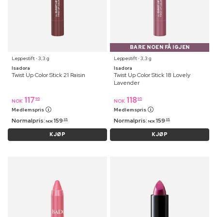
BARE NOEN FÅ IGJEN
Leppestift ⋅ 3,3 g
Leppestift ⋅ 3,3 g
Isadora
Isadora
Twist Up Color Stick 21 Raisin
Twist Up Color Stick 18 Lovely
Lavender
117
118
95
95
NOK
NOK
Medlemspris
Medlemspris
Normalpris:
159
Normalpris:
159
95
95
NOK
NOK
KJØP
KJØP