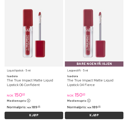
BARE NOEN FÅ IGJEN
Liquid lipstick ⋅ 5 ml
Leppestift ⋅ 5 ml
Isadora
Isadora
The True Impact Matte Liquid
The True Impact Matte Liquid
Lipstick 06 Confident
Lipstick 04 Fierce
150
150
95
95
NOK
NOK
Medlemspris
Medlemspris
Normalpris:
189
Normalpris:
189
95
95
NOK
NOK
KJØP
KJØP