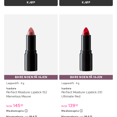
KJØP
KJØP
BARE NOEN FÅ IGJEN
BARE NOEN FÅ IGJEN
Leppestift ⋅ 4 g
Leppestift ⋅ 4 g
Isadora
Isadora
Perfect Moisture Lipstick 152
Perfect Moisture Lipstick 210
Marvelous Mauve
Ultimate Red
145
139
95
95
NOK
NOK
Medlemspris
Medlemspris
Normalpris:
184
Normalpris:
184
95
95