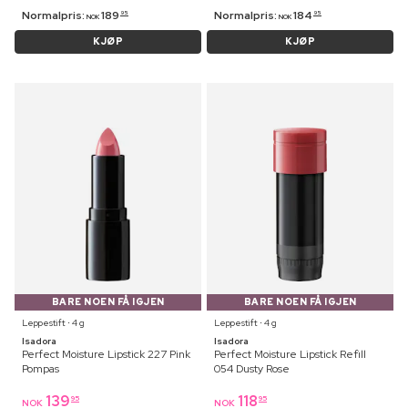
Normalpris:
189
Normalpris:
184
95
95
NOK
NOK
KJØP
KJØP
BARE NOEN FÅ IGJEN
BARE NOEN FÅ IGJEN
Leppestift ⋅ 4 g
Leppestift ⋅ 4 g
Isadora
Isadora
Perfect Moisture Lipstick 227 Pink
Perfect Moisture Lipstick Refill
Pompas
054 Dusty Rose
139
118
95
95
NOK
NOK