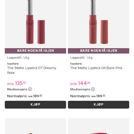
BARE NOEN FÅ IGJEN
BARE NOEN FÅ IGJEN
Leppestift ⋅ 1,6 g
Leppestift ⋅ 1,6 g
Isadora
Isadora
The Matte Lipstick 07 Dreamy
The Matte Lipstick 04 Bare Pink
Rose
135
144
95
95
NOK
NOK
Medlemspris
Medlemspris
Normalpris:
189
Normalpris:
189
95
95
NOK
NOK
KJØP
KJØP