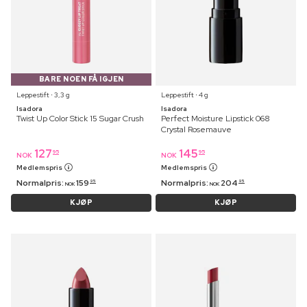
BARE NOEN FÅ IGJEN
Leppestift ⋅ 3,3 g
Leppestift ⋅ 4 g
Isadora
Isadora
Twist Up Color Stick 15 Sugar Crush
Perfect Moisture Lipstick 068
Crystal Rosemauve
127
145
95
95
NOK
NOK
Medlemspris
Medlemspris
Normalpris:
159
Normalpris:
204
95
95
NOK
NOK
KJØP
KJØP