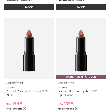
NOK
NOK
KJØP
KJØP
BARE NOEN FÅ IGJEN
Leppestift ⋅ 4 g
Leppestift ⋅ 4 g
Isadora
Isadora
Perfect Moisture Lipstick 219 Bare
Perfect Moisture Lipstick 222
Blush
Light Cocoa
144
139
95
95
NOK
NOK
Medlemspris
Medlemspris