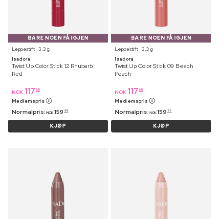
BARE NOEN FÅ IGJEN
BARE NOEN FÅ IGJEN
Leppestift ⋅ 3,3 g
Leppestift ⋅ 3,3 g
Isadora
Isadora
Twist Up Color Stick 12 Rhubarb
Twist Up Color Stick 09 Beach
Red
Peach
117
117
95
95
NOK
NOK
Medlemspris
Medlemspris
Normalpris:
159
Normalpris:
159
95
95
NOK
NOK
KJØP
KJØP