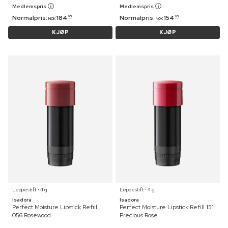
Medlemspris
Medlemspris
Normalpris:
184
Normalpris:
154
95
95
NOK
NOK
KJØP
KJØP
Leppestift ⋅ 4 g
Leppestift ⋅ 4 g
Isadora
Isadora
Perfect Moisture Lipstick Refill
Perfect Moisture Lipstick Refill 151
056 Rosewood
Precious Rose