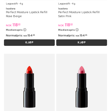
Leppestift ⋅ 4 g
Leppestift ⋅ 4 g
Isadora
Isadora
Perfect Moisture Lipstick Refill
Perfect Moisture Lipstick Refill
Rose Beige
Satin Pink
118
118
95
95
NOK
NOK
Medlemspris
Medlemspris
Normalpris:
154
Normalpris:
154
95
95
NOK
NOK
KJØP
KJØP