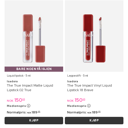
BARE NOEN FÅ IGJEN
Liquid lipstick ⋅ 5 ml
Leppestift ⋅ 5 ml
Isadora
Isadora
The True Impact Matte Liquid
The True Impact Vinyl Liquid
Lipstick 02 True
Lipstick 18 Brave
150
150
95
95
NOK
NOK
Medlemspris
Medlemspris
Normalpris:
189
Normalpris:
189
95
95
NOK
NOK
KJØP
KJØP