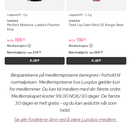
Leppestift ⋅ 4 g
Leppestift ⋅ 3,3 g
Isadora
Isadora
Perfect Moisture Lipstick Flourish
Twist Up Color Stick 03 Beige Rose
Pink
165
116
95
95
NOK
NOK
Medlemspris
Medlemspris
Normalpris:
214
Normalpris:
169
95
95
NOK
NOK
KJØP
KJØP
Besparelsene på medlemsprisene beregnes i forhold til
normalprisen. Medlemsprisene hos Luxplus gjelder kun
for medlemmer. Du kan bli medlem med din første ordre.
Medlemskapet koster 99.00 NOK/30 dager. De første
30 dager er helt gratis - og du kan avslutte når som
helst.
Se alle fordelene dine ved å være Luxplus-medlem.