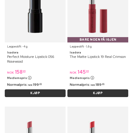
BARE NOEN FÅ IGJEN
Leppestift ⋅ 4 g
Leppestift ⋅ 1,6 g
Isadora
Isadora
Perfect Moisture Lipstick 056
The Matte Lipstick 19 Real Crimson
Rosewood
158
145
95
95
NOK
NOK
Medlemspris
Medlemspris
Normalpris:
199
Normalpris:
189
95
95
NOK
NOK
KJØP
KJØP