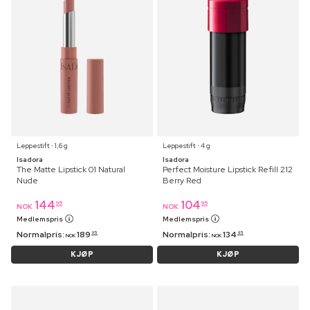
Leppestift ⋅ 1,6 g
Leppestift ⋅ 4 g
Isadora
Isadora
The Matte Lipstick 01 Natural
Perfect Moisture Lipstick Refill 212
Nude
Berry Red
144
104
95
95
NOK
NOK
Medlemspris
Medlemspris
Normalpris:
189
Normalpris:
134
95
95
NOK
NOK
KJØP
KJØP