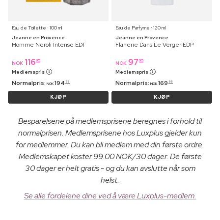
Eau de Toilette ⋅ 100 ml
Eau de Parfyme ⋅ 120 ml
Jeanne en Provence
Jeanne en Provence
Homme Neroli Intense EDT
Flanerie Dans Le Verger EDP
116
97
95
95
NOK
NOK
Medlemspris
Medlemspris
Normalpris:
194
Normalpris:
169
95
95
NOK
NOK
KJØP
KJØP
Besparelsene på medlemsprisene beregnes i forhold til
normalprisen. Medlemsprisene hos Luxplus gjelder kun
for medlemmer. Du kan bli medlem med din første ordre.
Medlemskapet koster 99.00 NOK/30 dager. De første
30 dager er helt gratis - og du kan avslutte når som
helst.
Se alle fordelene dine ved å være Luxplus-medlem.