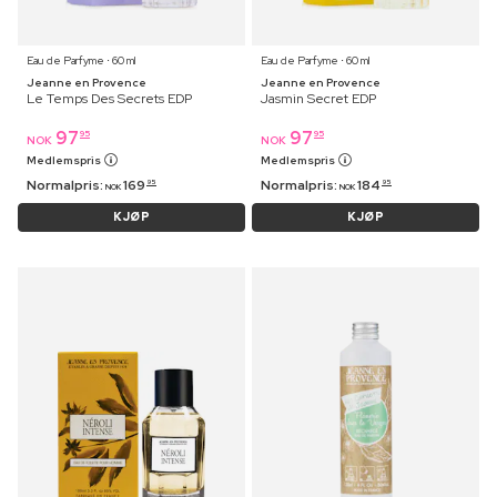
Eau de Parfyme ⋅ 60 ml
Eau de Parfyme ⋅ 60 ml
Jeanne en Provence
Jeanne en Provence
Le Temps Des Secrets EDP
Jasmin Secret EDP
97
97
95
95
NOK
NOK
Medlemspris
Medlemspris
Normalpris:
169
Normalpris:
184
95
95
NOK
NOK
KJØP
KJØP