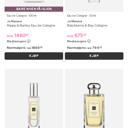
BARE NOEN FÅ IGJEN
Eau de Cologne ⋅ 100 ml
Eau de Cologne ⋅ 30 ml
Jo Malone
Jo Malone
Poppy & Barley Eau de Cologne
Blackberry & Bay Cologne
1460
675
95
95
NOK
NOK
Medlemspris
Medlemspris
Normalpris:
1869
Normalpris:
794
95
95
NOK
NOK
KJØP
KJØP