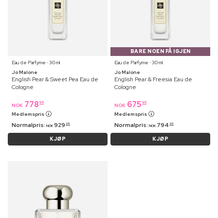
BARE NOEN FÅ IGJEN
Eau de Parfyme ⋅ 30 ml
Eau de Parfyme ⋅ 30 ml
Jo Malone
Jo Malone
English Pear & Sweet Pea Eau de
English Pear & Freesia Eau de
Cologne
Cologne
778
675
95
95
NOK
NOK
Medlemspris
Medlemspris
Normalpris:
929
Normalpris:
794
95
95
NOK
NOK
KJØP
KJØP