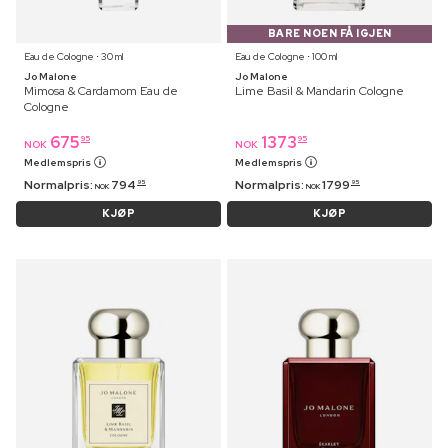
BARE NOEN FÅ IGJEN
Eau de Cologne ⋅ 30 ml
Eau de Cologne ⋅ 100 ml
Jo Malone
Jo Malone
Mimosa & Cardamom Eau de
Lime Basil & Mandarin Cologne
Cologne
675
1373
95
95
NOK
NOK
Medlemspris
Medlemspris
Normalpris:
794
Normalpris:
1799
95
95
NOK
NOK
KJØP
KJØP