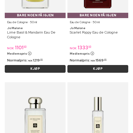
BARE NOEN FÅ IGJEN
BARE NOEN FÅ IGJEN
Eau de Cologne ⋅ 50 ml
Eau de Cologne ⋅ 50 ml
Jo Malone
Jo Malone
Lime Basil & Mandarin Eau De
Scarlet Poppy Eau de Cologne
Cologne
1101
1333
95
95
NOK
NOK
Medlemspris
Medlemspris
Normalpris:
1219
Normalpris:
1569
95
95
NOK
NOK
KJØP
KJØP