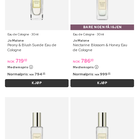
BARE NOEN FÅ IGJEN
Eau de Cologne ⋅ 30 ml
Eau de Cologne ⋅ 30 ml
Jo Malone
Jo Malone
Peony & Blush Suede Eau de
Nectarine Blossom & Honey Eau
Cologne
de Cologne
719
786
95
95
NOK
NOK
Medlemspris
Medlemspris
Normalpris:
794
Normalpris:
999
95
95
NOK
NOK
KJØP
KJØP