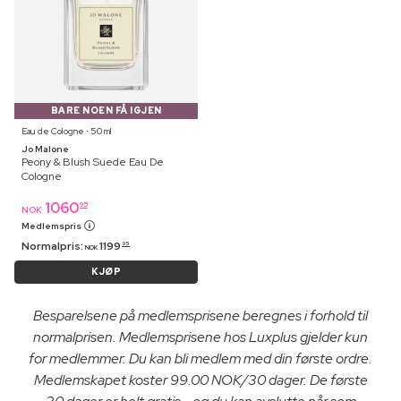
BARE NOEN FÅ IGJEN
Eau de Cologne ⋅ 50 ml
Jo Malone
Peony & Blush Suede Eau De
Cologne
1060
95
NOK
Medlemspris
Normalpris:
1199
95
NOK
KJØP
Besparelsene på medlemsprisene beregnes i forhold til
normalprisen. Medlemsprisene hos Luxplus gjelder kun
for medlemmer. Du kan bli medlem med din første ordre.
Medlemskapet koster 99.00 NOK/30 dager. De første