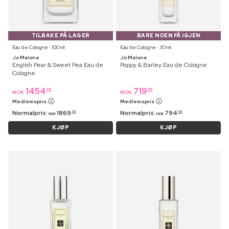
TILBAKE PÅ LAGER
BARE NOEN FÅ IGJEN
Eau de Cologne ⋅ 100 ml
Eau de Cologne ⋅ 30 ml
Jo Malone
Jo Malone
English Pear & Sweet Pea Eau de
Poppy & Barley Eau de Cologne
Cologne
1454
719
95
95
NOK
NOK
Medlemspris
Medlemspris
Normalpris:
1869
Normalpris:
794
95
95
NOK
NOK
KJØP
KJØP