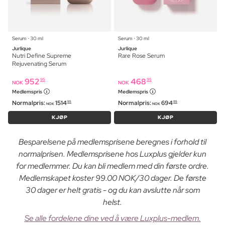
Serum ⋅ 30 ml
Serum ⋅ 30 ml
Jurlique
Jurlique
Nutri Define Supreme
Rare Rose Serum
Rejuvenating Serum
952
468
95
95
NOK
NOK
Medlemspris
Medlemspris
Normalpris:
1514
Normalpris:
694
95
95
NOK
NOK
KJØP
KJØP
Besparelsene på medlemsprisene beregnes i forhold til
normalprisen. Medlemsprisene hos Luxplus gjelder kun
for medlemmer. Du kan bli medlem med din første ordre.
Medlemskapet koster 99.00 NOK/30 dager. De første
30 dager er helt gratis - og du kan avslutte når som
helst.
Se alle fordelene dine ved å være Luxplus-medlem.