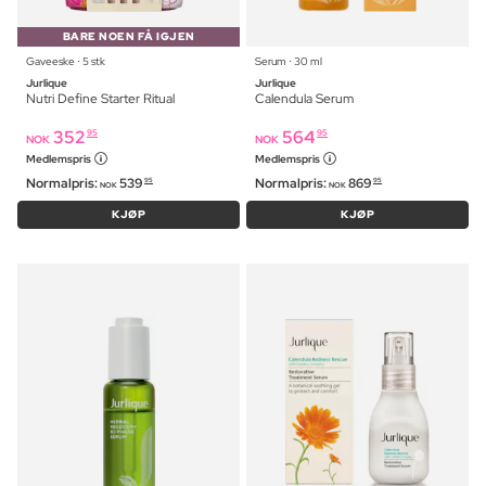
BARE NOEN FÅ IGJEN
Gaveeske ⋅ 5 stk
Serum ⋅ 30 ml
Jurlique
Jurlique
Nutri Define Starter Ritual
Calendula Serum
352
564
95
95
NOK
NOK
Medlemspris
Medlemspris
Normalpris:
539
Normalpris:
869
95
95
NOK
NOK
KJØP
KJØP