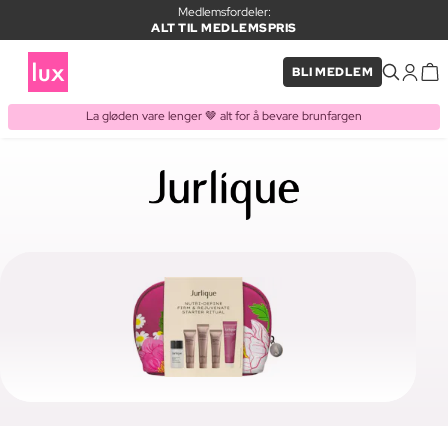
Medlemsfordeler:
ALT TIL MEDLEMSPRIS
BLI MEDLEM
La gløden vare lenger 🤎 alt for å bevare brunfargen