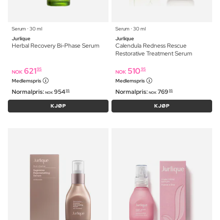
Serum ⋅ 30 ml
Serum ⋅ 30 ml
Jurlique
Jurlique
Herbal Recovery Bi-Phase Serum
Calendula Redness Rescue
Restorative Treatment Serum
621
510
95
95
NOK
NOK
Medlemspris
Medlemspris
Normalpris:
954
Normalpris:
769
95
95
NOK
NOK
KJØP
KJØP