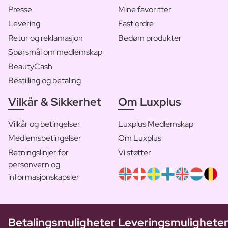
Presse
Mine favoritter
Levering
Fast ordre
Retur og reklamasjon
Bedøm produkter
Spørsmål om medlemskap
BeautyCash
Bestilling og betaling
Vilkår & Sikkerhet
Om Luxplus
Vilkår og betingelser
Luxplus Medlemskap
Medlemsbetingelser
Om Luxplus
Retningslinjer for
Vi støtter
personvern og
informasjonskapsler
Betalingsmuligheter
Leveringsmulighete