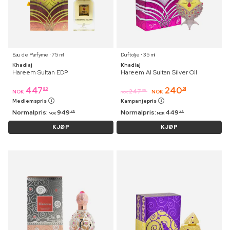
Eau de Parfyme ⋅ 75 ml
Duftolje ⋅ 35 ml
Khadlaj
Khadlaj
Hareem Sultan EDP
Hareem Al Sultan Silver Oil
447
240
95
51
247
95
NOK
NOK
NOK
Medlemspris
Kampanjepris
Normalpris:
949
Normalpris:
449
95
95
NOK
NOK
KJØP
KJØP