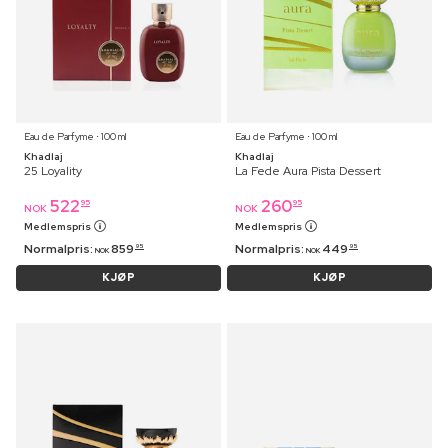
Eau de Parfyme ⋅ 100 ml
Eau de Parfyme ⋅ 100 ml
Khadlaj
Khadlaj
25 Loyality
La Fede Aura Pista Dessert
522
260
95
95
NOK
NOK
Medlemspris
Medlemspris
Normalpris:
859
Normalpris:
449
95
95
NOK
NOK
KJØP
KJØP