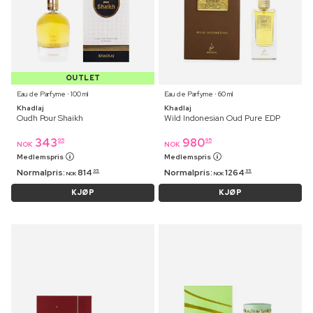
OUTLET
Eau de Parfyme ⋅ 100 ml
Eau de Parfyme ⋅ 60 ml
Khadlaj
Khadlaj
Oudh Pour Shaikh
Wild Indonesian Oud Pure EDP
343
980
95
95
NOK
NOK
Medlemspris
Medlemspris
Normalpris:
814
Normalpris:
1264
95
95
NOK
NOK
KJØP
KJØP