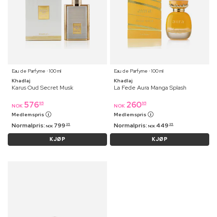
Eau de Parfyme ⋅ 100 ml
Eau de Parfyme ⋅ 100 ml
Khadlaj
Khadlaj
Karus Oud Secret Musk
La Fede Aura Manga Splash
576
260
95
95
NOK
NOK
Medlemspris
Medlemspris
Normalpris:
799
Normalpris:
449
95
95
NOK
NOK
KJØP
KJØP