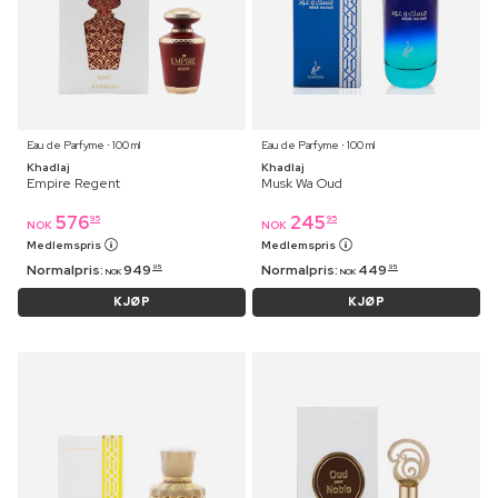
Eau de Parfyme ⋅ 100 ml
Eau de Parfyme ⋅ 100 ml
Khadlaj
Khadlaj
Empire Regent
Musk Wa Oud
576
245
95
95
NOK
NOK
Medlemspris
Medlemspris
Normalpris:
949
Normalpris:
449
95
95
NOK
NOK
KJØP
KJØP