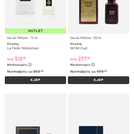
OUTLET
Eau de Parfyme ⋅ 75 ml
Eau de Parfyme ⋅ 100 ml
Khadlaj
Khadlaj
La Fede Statesman
WOW Oud
512
277
95
95
NOK
NOK
Medlemspris
Medlemspris
Normalpris:
869
Normalpris:
499
95
95
NOK
NOK
KJØP
KJØP