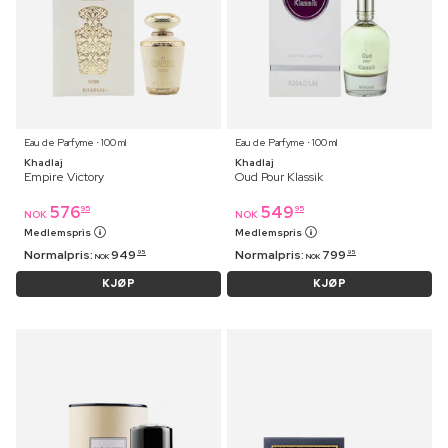
Eau de Parfyme ⋅ 100 ml
Eau de Parfyme ⋅ 100 ml
Khadlaj
Khadlaj
Empire Victory
Oud Pour Klassik
576
549
95
95
NOK
NOK
Medlemspris
Medlemspris
Normalpris:
949
Normalpris:
799
95
95
NOK
NOK
KJØP
KJØP