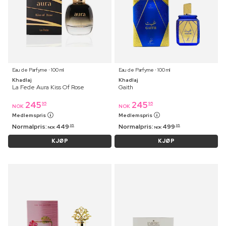
Eau de Parfyme ⋅ 100 ml
Eau de Parfyme ⋅ 100 ml
Khadlaj
Khadlaj
La Fede Aura Kiss Of Rose
Gaith
245
245
95
95
NOK
NOK
Medlemspris
Medlemspris
Normalpris:
449
Normalpris:
499
95
95
NOK
NOK
KJØP
KJØP