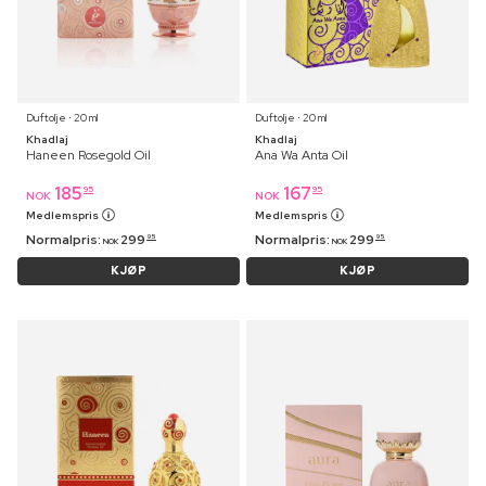
Duftolje ⋅ 20 ml
Duftolje ⋅ 20 ml
Khadlaj
Khadlaj
Haneen Rosegold Oil
Ana Wa Anta Oil
185
167
95
95
NOK
NOK
Medlemspris
Medlemspris
Normalpris:
299
Normalpris:
299
95
95
NOK
NOK
KJØP
KJØP