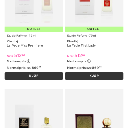
OUTLET
OUTLET
Eau de Parfyme ⋅ 75 ml
Eau de Parfyme ⋅ 75 ml
Khadlaj
Khadlaj
La Fede Miss Premiere
La Fede First Lady
512
512
95
95
NOK
NOK
Medlemspris
Medlemspris
Normalpris:
869
Normalpris:
869
95
95
NOK
NOK
KJØP
KJØP