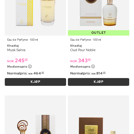
OUTLET
Eau de Parfyme ⋅ 100 ml
Eau de Parfyme ⋅ 100 ml
Khadlaj
Khadlaj
Musk Sahra
Oud Pour Noble
245
343
95
95
NOK
NOK
Medlemspris
Medlemspris
Normalpris:
464
Normalpris:
814
95
95
NOK
NOK
KJØP
KJØP