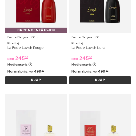
BARE NOEN FÅ IGJEN
Eau de Parfyme ⋅ 100 ml
Eau de Parfyme ⋅ 100 ml
Khadlaj
Khadlaj
La Fede Lavish Rouge
La Fede Lavish Luna
245
245
95
95
NOK
NOK
Medlemspris
Medlemspris
Normalpris:
499
Normalpris:
499
95
95
NOK
NOK
KJØP
KJØP