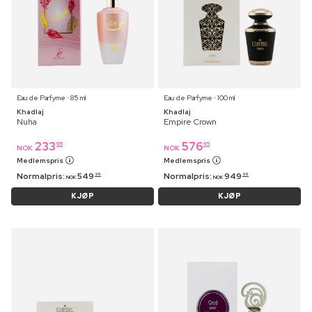
Eau de Parfyme ⋅ 85 ml
Eau de Parfyme ⋅ 100 ml
Khadlaj
Khadlaj
Nuha
Empire Crown
233
576
95
95
NOK
NOK
Medlemspris
Medlemspris
Normalpris:
549
Normalpris:
949
95
95
NOK
NOK
KJØP
KJØP