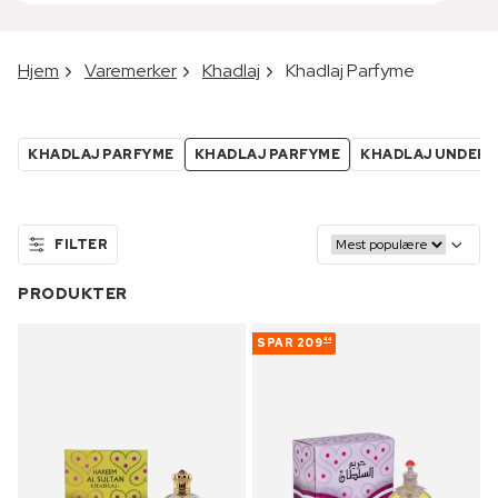
Hjem
Varemerker
Khadlaj
Khadlaj Parfyme
KHADLAJ PARFYME
KHADLAJ PARFYME
KHADLAJ UNDER 8
FILTER
PRODUKTER
SPAR
209
44