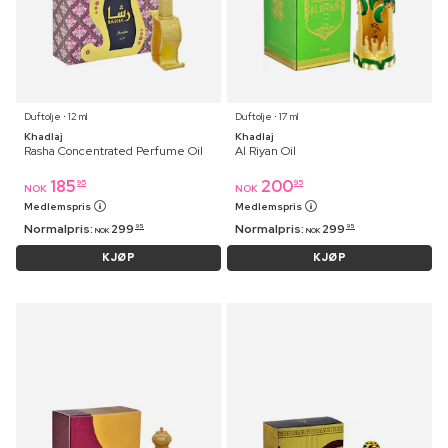
Duftolje ⋅ 12 ml
Duftolje ⋅ 17 ml
Khadlaj
Khadlaj
Rasha Concentrated Perfume Oil
Al Riyan Oil
185
200
95
95
NOK
NOK
Medlemspris
Medlemspris
Normalpris:
299
Normalpris:
299
95
95
NOK
NOK
KJØP
KJØP