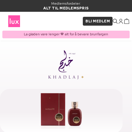
Medlemsfordeler:
ALT TIL MEDLEMSPRIS
BLI MEDLEM
La gløden vare lenger 🤎 alt for å bevare brunfargen