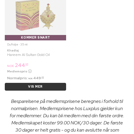
KOMMER SNART
Duftolje ⋅ 35 ml
Khadlaj
Hareem Al Sultan Gold Oil
244
95
NOK
Medlemspris
Normalpris:
449
95
NOK
VIS MER
Besparelsene på medlemsprisene beregnes i forhold til
normalprisen. Medlemsprisene hos Luxplus gjelder kun
for medlemmer. Du kan bli medlem med din første ordre.
Medlemskapet koster 99.00 NOK/30 dager. De første
30 dager er helt gratis - og du kan avslutte når som