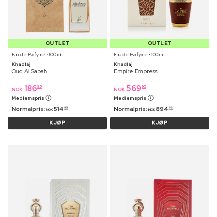
OUTLET
OUTLET
Eau de Parfyme ⋅ 100 ml
Eau de Parfyme ⋅ 100 ml
Khadlaj
Khadlaj
Oud Al Sabah
Empire Empress
186
569
95
95
NOK
NOK
Medlemspris
Medlemspris
Normalpris:
514
Normalpris:
894
95
95
NOK
NOK
KJØP
KJØP