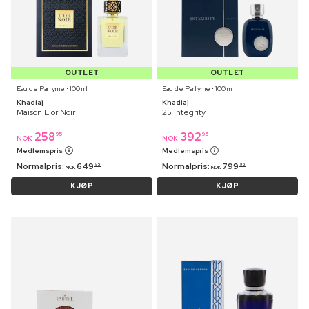
OUTLET
OUTLET
Eau de Parfyme ⋅ 100 ml
Eau de Parfyme ⋅ 100 ml
Khadlaj
Khadlaj
Maison L'or Noir
25 Integrity
258
392
95
95
NOK
NOK
Medlemspris
Medlemspris
Normalpris:
649
Normalpris:
799
95
95
NOK
NOK
KJØP
KJØP