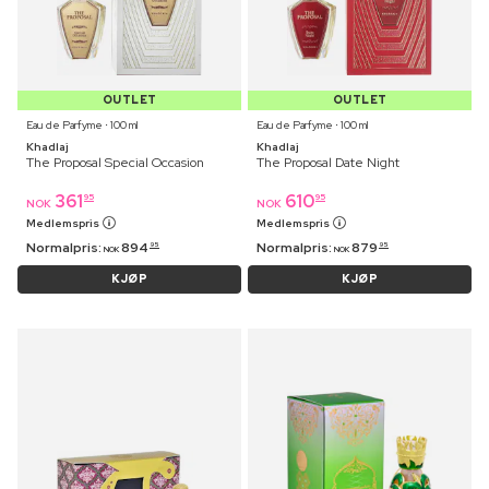
OUTLET
OUTLET
Eau de Parfyme ⋅ 100 ml
Eau de Parfyme ⋅ 100 ml
Khadlaj
Khadlaj
The Proposal Special Occasion
The Proposal Date Night
361
610
95
95
NOK
NOK
Medlemspris
Medlemspris
Normalpris:
894
Normalpris:
879
95
95
NOK
NOK
KJØP
KJØP