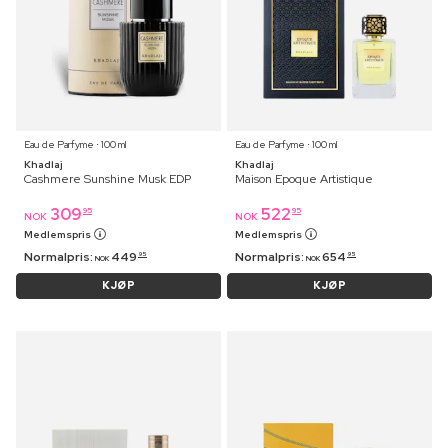
Eau de Parfyme ⋅ 100 ml
Eau de Parfyme ⋅ 100 ml
Khadlaj
Khadlaj
Cashmere Sunshine Musk EDP
Maison Epoque Artistique
309
522
95
95
NOK
NOK
Medlemspris
Medlemspris
Normalpris:
449
Normalpris:
654
95
95
NOK
NOK
KJØP
KJØP