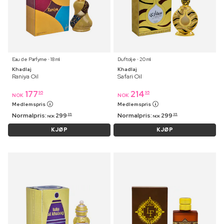
Eau de Parfyme ⋅ 18 ml
Duftolje ⋅ 20 ml
Khadlaj
Khadlaj
Raniya Oil
Safari Oil
177
214
95
95
NOK
NOK
Medlemspris
Medlemspris
Normalpris:
299
Normalpris:
299
95
95
NOK
NOK
KJØP
KJØP