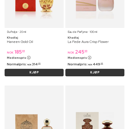
Duftolje ⋅ 20 ml
Eau de Parfyme ⋅ 100 ml
Khadlaj
Khadlaj
Haneen Gold Oil
La Fede Aura Crisp Flower
185
245
95
95
NOK
NOK
Medlemspris
Medlemspris
Normalpris:
314
Normalpris:
449
95
95
NOK
NOK
KJØP
KJØP