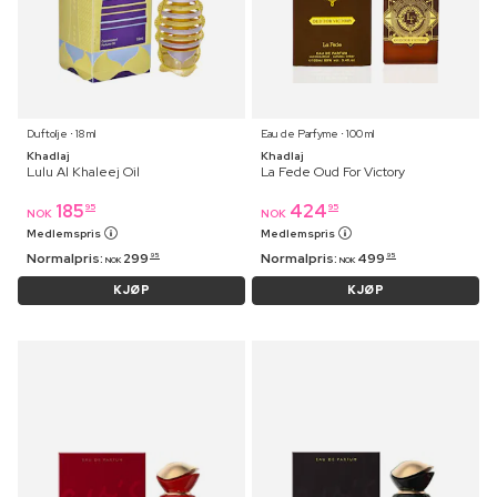
Duftolje ⋅ 18 ml
Eau de Parfyme ⋅ 100 ml
Khadlaj
Khadlaj
Lulu Al Khaleej Oil
La Fede Oud For Victory
185
424
95
95
NOK
NOK
Medlemspris
Medlemspris
Normalpris:
299
Normalpris:
499
95
95
NOK
NOK
KJØP
KJØP