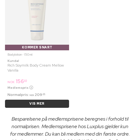
KOMMER SNART
Bodylotion ⋅ 150 ml
Kundal
Rich Soymilk Body Cream Mellow
Vanilla
156
95
NOK
Medlemspris
Normalpris:
209
95
NOK
VIS MER
Besparelsene på medlemsprisene beregnes i forhold til
normalprisen. Medlemsprisene hos Luxplus gjelder kun
for medlemmer. Du kan bli medlem med din første ordre.