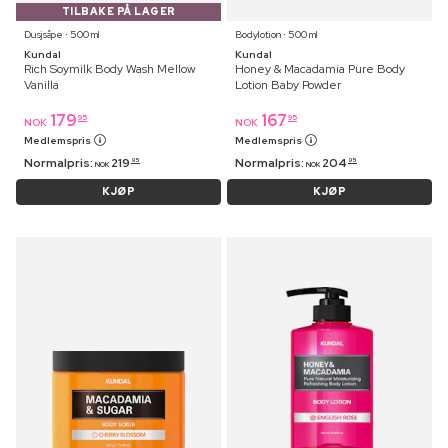
TILBAKE PÅ LAGER
Dusjsåpe ⋅ 500 ml
Bodylotion ⋅ 500 ml
Kundal
Kundal
Rich Soymilk Body Wash Mellow
Honey & Macadamia Pure Body
Vanilla
Lotion Baby Powder
179
167
95
95
NOK
NOK
Medlemspris
Medlemspris
Normalpris:
219
Normalpris:
204
95
95
NOK
NOK
KJØP
KJØP