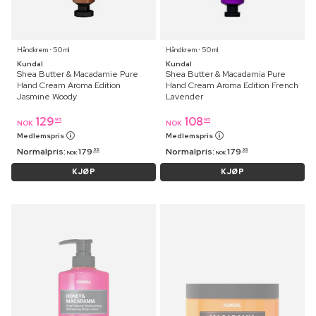
Håndkrem ⋅ 50 ml
Håndkrem ⋅ 50 ml
Kundal
Kundal
Shea Butter & Macadamie Pure
Shea Butter & Macadamia Pure
Hand Cream Aroma Edition
Hand Cream Aroma Edition French
Jasmine Woody
Lavender
129
108
95
95
NOK
NOK
Medlemspris
Medlemspris
Normalpris:
179
Normalpris:
179
95
95
NOK
NOK
KJØP
KJØP