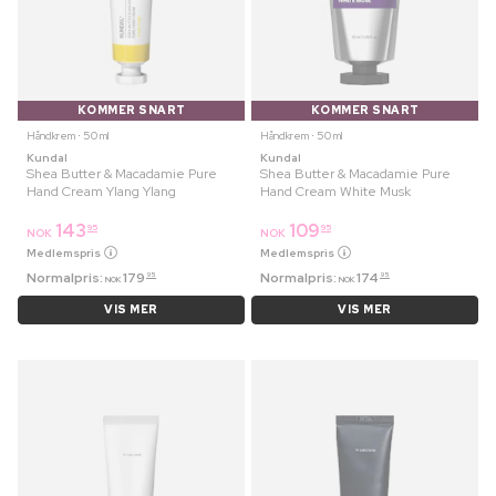
KOMMER SNART
KOMMER SNART
Håndkrem ⋅ 50 ml
Håndkrem ⋅ 50 ml
Kundal
Kundal
Shea Butter & Macadamie Pure
Shea Butter & Macadamie Pure
Hand Cream Ylang Ylang
Hand Cream White Musk
143
109
95
95
NOK
NOK
Medlemspris
Medlemspris
Normalpris:
179
Normalpris:
174
95
95
NOK
NOK
VIS MER
VIS MER