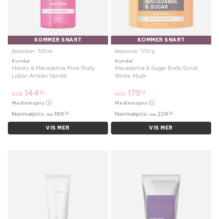
KOMMER SNART
KOMMER SNART
Bodylotion ⋅ 500 ml
Bodyscrub ⋅ 550 g
Kundal
Kundal
Honey & Macadamia Pure Body
Macadamia & Sugar Body Scrub
Lotion Amber Vanilla
White Musk
144
179
95
95
NOK
NOK
Medlemspris
Medlemspris
Normalpris:
199
Normalpris:
229
95
95
NOK
NOK
VIS MER
VIS MER