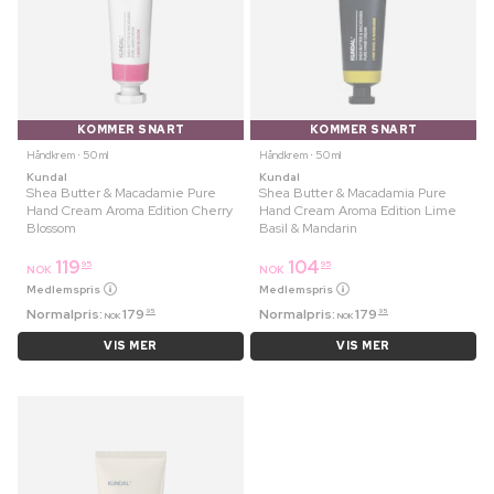
KOMMER SNART
KOMMER SNART
Håndkrem ⋅ 50 ml
Håndkrem ⋅ 50 ml
Kundal
Kundal
Shea Butter & Macadamie Pure
Shea Butter & Macadamia Pure
Hand Cream Aroma Edition Cherry
Hand Cream Aroma Edition Lime
Blossom
Basil & Mandarin
119
104
95
95
NOK
NOK
Medlemspris
Medlemspris
Normalpris:
179
Normalpris:
179
95
95
NOK
NOK
VIS MER
VIS MER