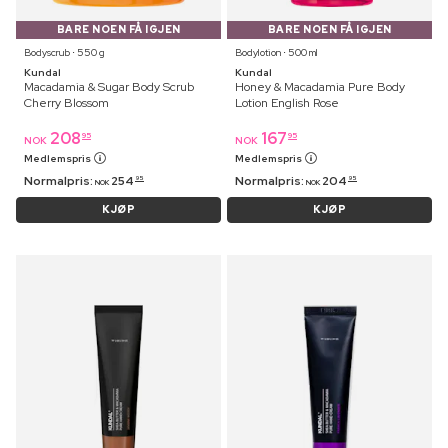
BARE NOEN FÅ IGJEN
BARE NOEN FÅ IGJEN
Bodyscrub ⋅ 550 g
Bodylotion ⋅ 500 ml
Kundal
Kundal
Macadamia & Sugar Body Scrub
Honey & Macadamia Pure Body
Cherry Blossom
Lotion English Rose
208
167
95
95
NOK
NOK
Medlemspris
Medlemspris
Normalpris:
254
Normalpris:
204
95
95
NOK
NOK
KJØP
KJØP