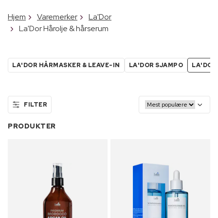
Hjem
Varemerker
La'Dor
La'Dor Hårolje & hårserum
LA'DOR HÅRMASKER & LEAVE-IN
LA'DOR SJAMPO
LA'DOR
FILTER
PRODUKTER