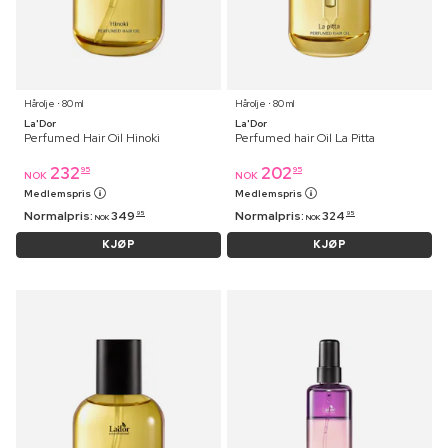
Hårolje ⋅ 80 ml
Hårolje ⋅ 80 ml
La'Dor
La'Dor
Perfumed Hair Oil Hinoki
Perfumed hair Oil La Pitta
232
202
95
95
NOK
NOK
Medlemspris
Medlemspris
Normalpris:
349
Normalpris:
324
95
95
NOK
NOK
KJØP
KJØP