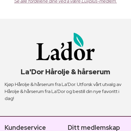
Se alle fordelene dine ved å være Luxplus-medlem.
La'Dor Hårolje & hårserum
Kjøp Hårolje & hårserum fra La'Dor. Utforsk vårt utvalg av
Hårolje & hårserum fra La'Dor og bestill din nye favoritt i
dag!
Kundeservice
Ditt medlemskap