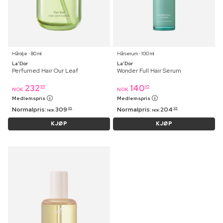
Hårolje ⋅ 80 ml
Hårserum ⋅ 100 ml
La'Dor
La'Dor
Perfumed Hair Our Leaf
Wonder Full Hair Serum
232
140
95
95
NOK
NOK
Medlemspris
Medlemspris
Normalpris:
309
Normalpris:
204
95
95
NOK
NOK
KJØP
KJØP