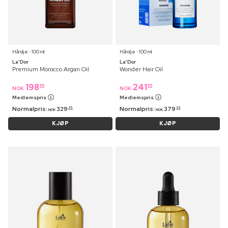
Hårolje ⋅ 100 ml
Hårolje ⋅ 100 ml
La'Dor
La'Dor
Premium Morocco Argan Oil
Wonder Hair Oil
198
241
95
95
NOK
NOK
Medlemspris
Medlemspris
Normalpris:
329
Normalpris:
379
95
95
NOK
NOK
KJØP
KJØP