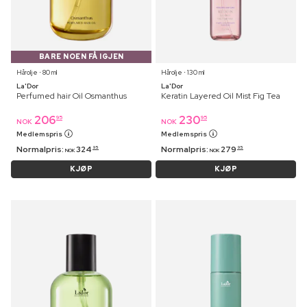
BARE NOEN FÅ IGJEN
Hårolje ⋅ 80 ml
Hårolje ⋅ 130 ml
La'Dor
La'Dor
Perfumed hair Oil Osmanthus
Keratin Layered Oil Mist Fig Tea
206
230
95
95
NOK
NOK
Medlemspris
Medlemspris
Normalpris:
324
Normalpris:
279
95
95
NOK
NOK
KJØP
KJØP