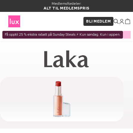
Medlemsfordeler:
ALT TIL MEDLEMSPRIS
BLI MEDLEM
Få opptil 25 % ekstra rabatt på Sunday Steals ⚡ Kun søndag. Kun i appen.