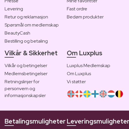
Presse
Mine favoritter
Levering
Fast ordre
Retur og reklamasjon
Bedøm produkter
Spørsmål om medlemskap
BeautyCash
Bestilling og betaling
Vilkår & Sikkerhet
Om Luxplus
Vilkår og betingelser
Luxplus Medlemskap
Medlemsbetingelser
Om Luxplus
Retningslinjer for
Vi støtter
personvern og
informasjonskapsler
Betalingsmuligheter
Leveringsmulighete