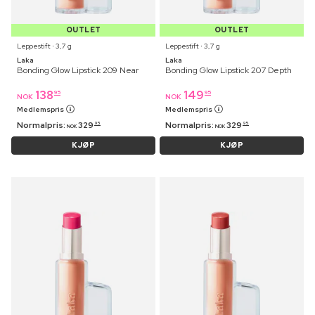
OUTLET
OUTLET
Leppestift ⋅ 3,7 g
Leppestift ⋅ 3,7 g
Laka
Laka
Bonding Glow Lipstick 209 Near
Bonding Glow Lipstick 207 Depth
138
149
95
95
NOK
NOK
Medlemspris
Medlemspris
Normalpris:
329
Normalpris:
329
95
95
NOK
NOK
KJØP
KJØP