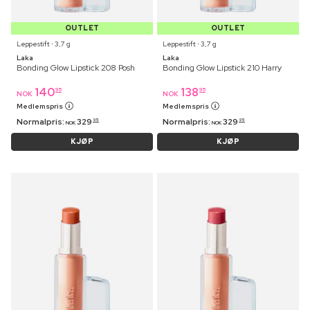
OUTLET
OUTLET
Leppestift ⋅ 3,7 g
Leppestift ⋅ 3,7 g
Laka
Laka
Bonding Glow Lipstick 208 Posh
Bonding Glow Lipstick 210 Harry
140
138
95
95
NOK
NOK
Medlemspris
Medlemspris
Normalpris:
329
Normalpris:
329
95
95
NOK
NOK
KJØP
KJØP