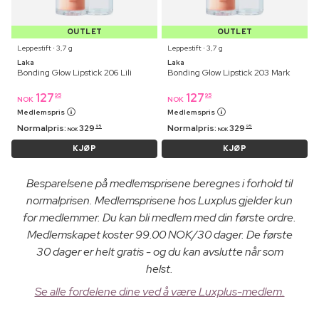
OUTLET
OUTLET
Leppestift ⋅ 3,7 g
Leppestift ⋅ 3,7 g
Laka
Laka
Bonding Glow Lipstick 206 Lili
Bonding Glow Lipstick 203 Mark
127
127
95
95
NOK
NOK
Medlemspris
Medlemspris
Normalpris:
329
Normalpris:
329
95
95
NOK
NOK
KJØP
KJØP
Besparelsene på medlemsprisene beregnes i forhold til
normalprisen. Medlemsprisene hos Luxplus gjelder kun
for medlemmer. Du kan bli medlem med din første ordre.
Medlemskapet koster 99.00 NOK/30 dager. De første
30 dager er helt gratis - og du kan avslutte når som
helst.
Se alle fordelene dine ved å være Luxplus-medlem.