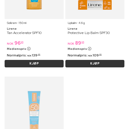
Solkrem ⋅ 150 ml
Lipbalm ⋅ 4.6 g
Lirene
Lirene
Tan Accelerator SPF10
Protective Lip Balm SPF30
96
89
95
95
NOK
NOK
Medlemspris
Medlemspris
Normalpris:
139
Normalpris:
109
95
95
NOK
NOK
KJØP
KJØP