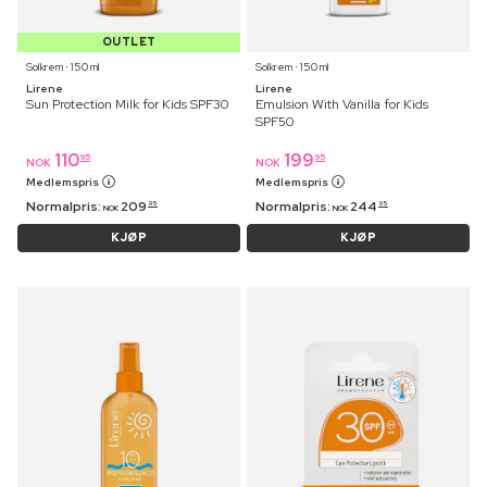
OUTLET
Solkrem ⋅ 150 ml
Solkrem ⋅ 150 ml
Lirene
Lirene
Sun Protection Milk for Kids SPF30
Emulsion With Vanilla for Kids
SPF50
110
199
95
95
NOK
NOK
Medlemspris
Medlemspris
Normalpris:
209
Normalpris:
244
95
95
NOK
NOK
KJØP
KJØP