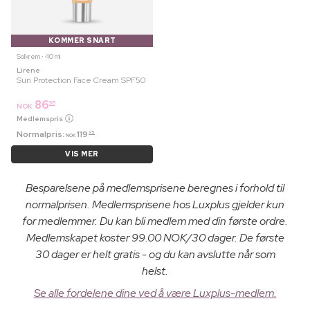
KOMMER SNART
Solkrem ⋅ 40 ml
Lirene
Sun Protection Face Cream SPF50
86
95
NOK
Medlemspris
Normalpris:
119
95
NOK
VIS MER
Besparelsene på medlemsprisene beregnes i forhold til
normalprisen. Medlemsprisene hos Luxplus gjelder kun
for medlemmer. Du kan bli medlem med din første ordre.
Medlemskapet koster 99.00 NOK/30 dager. De første
30 dager er helt gratis - og du kan avslutte når som
helst.
Se alle fordelene dine ved å være Luxplus-medlem.