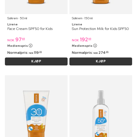
Solkrem ⋅ 50 ml
Solkrem ⋅ 150 ml
Lirene
Lirene
Face Cream SPF50 for Kids
Sun Protection Milk for Kids SPF50
97
192
95
95
NOK
NOK
Medlemspris
Medlemspris
Normalpris:
119
Normalpris:
274
95
95
NOK
NOK
KJØP
KJØP