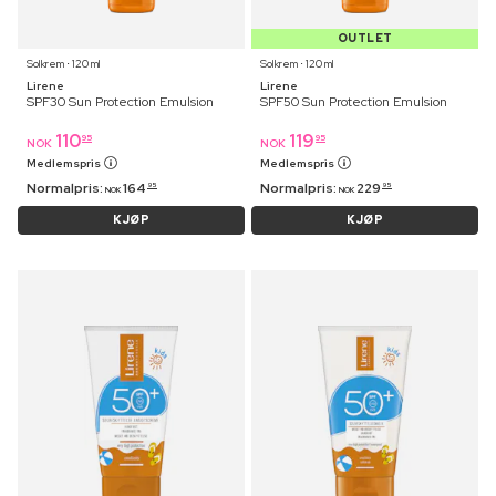
OUTLET
Solkrem ⋅ 120 ml
Solkrem ⋅ 120 ml
Lirene
Lirene
SPF30 Sun Protection Emulsion
SPF50 Sun Protection Emulsion
110
119
95
95
NOK
NOK
Medlemspris
Medlemspris
Normalpris:
164
Normalpris:
229
95
95
NOK
NOK
KJØP
KJØP