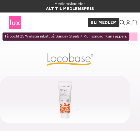
Medlemsfordeler:
ALT TIL MEDLEMSPRIS
BLI MEDLEM
Få opptil 25 % ekstra rabatt på Sunday Steals ⚡ Kun søndag. Kun i appen.