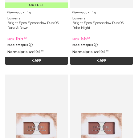
OUTLET
Øyenskygge ⋅ 3 g
Øyenskygge ⋅ 3 g
Lumene
Lumene
Bright Eyes Eyeshadow Duo 05
Bright Eyes Eyeshadow Duo 06
Dusk & Dawn
Polar Night
155
66
95
95
NOK
NOK
Medlemspris
Medlemspris
Normalpris:
194
Normalpris:
194
95
95
NOK
NOK
KJØP
KJØP