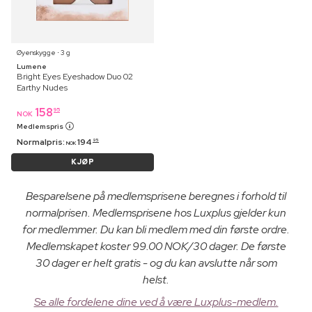
Øyenskygge ⋅ 3 g
Lumene
Bright Eyes Eyeshadow Duo 02
Earthy Nudes
158
95
NOK
Medlemspris
Normalpris:
194
95
NOK
KJØP
Besparelsene på medlemsprisene beregnes i forhold til
normalprisen. Medlemsprisene hos Luxplus gjelder kun
for medlemmer. Du kan bli medlem med din første ordre.
Medlemskapet koster 99.00 NOK/30 dager. De første
30 dager er helt gratis - og du kan avslutte når som
helst.
Se alle fordelene dine ved å være Luxplus-medlem.