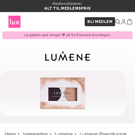
Medlemsfordeler:
ALT TIL MEDLEMSPRIS
BLI MEDLEM
La gløden vare lenger 🤎 alt for å bevare brunfargen
Hjem
Varemerker
Lumene
Lumene Øyenskygge