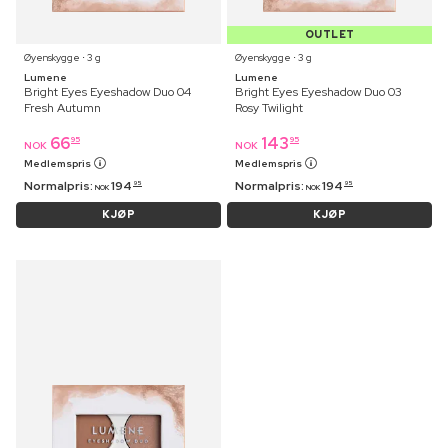
OUTLET
Øyenskygge ⋅ 3 g
Øyenskygge ⋅ 3 g
Lumene
Lumene
Bright Eyes Eyeshadow Duo 04
Bright Eyes Eyeshadow Duo 03
Fresh Autumn
Rosy Twilight
66
143
95
95
NOK
NOK
Medlemspris
Medlemspris
Normalpris:
194
Normalpris:
194
95
95
NOK
NOK
KJØP
KJØP