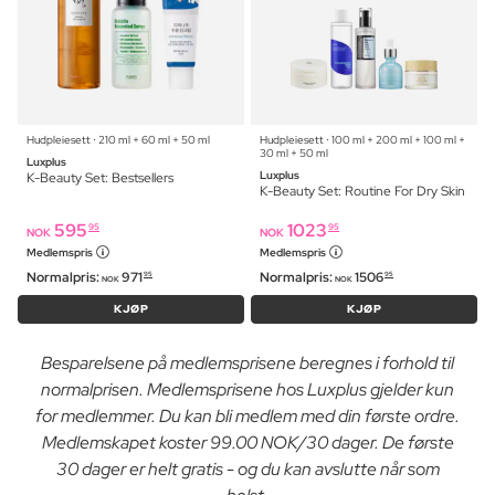
Hudpleiesett ⋅ 210 ml + 60 ml + 50 ml
Hudpleiesett ⋅ 100 ml + 200 ml + 100 ml +
30 ml + 50 ml
Luxplus
Luxplus
K-Beauty Set: Bestsellers
K-Beauty Set: Routine For Dry Skin
595
1023
95
95
NOK
NOK
Medlemspris
Medlemspris
Normalpris:
971
Normalpris:
1506
95
95
NOK
NOK
KJØP
KJØP
Besparelsene på medlemsprisene beregnes i forhold til
normalprisen. Medlemsprisene hos Luxplus gjelder kun
for medlemmer. Du kan bli medlem med din første ordre.
Medlemskapet koster 99.00 NOK/30 dager. De første
30 dager er helt gratis - og du kan avslutte når som