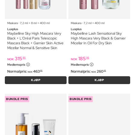
Maskara ⋅ 7,2 ml + 8 ml + 400 ml
Maskara ⋅ 7,2 ml + 400 ml
Luxplus
Luxplus
Maybelline Sky High Mascara Very
Maybelline Lash Sensational Sky
Black + L'Oréal Paris Telescopic
High Mascara Very Black & Garnier
Mascara Black + Garnier Skin Active
Micellar In Oil For Dry Skin
Micellar Normal & Sensitive Skin
315
185
95
95
NOK
NOK
Medlemspris
Medlemspris
Normalpris:
463
Normalpris:
260
95
95
NOK
NOK
KJØP
KJØP
BUNDLE PRIS
BUNDLE PRIS