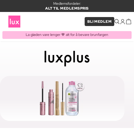
Medlemsfordeler:
ALT TIL MEDLEMSPRIS
BLI MEDLEM
La gløden vare lenger 🤎 alt for å bevare brunfargen