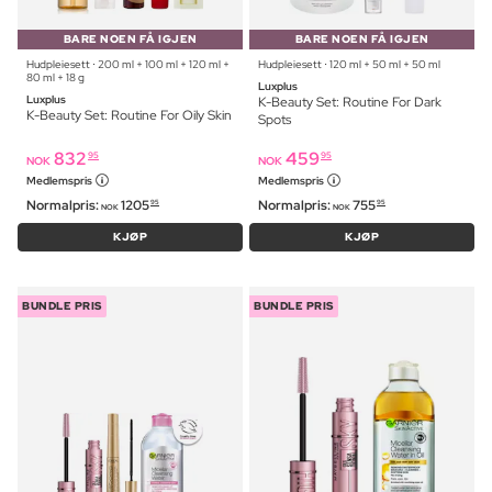
BARE NOEN FÅ IGJEN
BARE NOEN FÅ IGJEN
Hudpleiesett ⋅ 200 ml + 100 ml + 120 ml +
Hudpleiesett ⋅ 120 ml + 50 ml + 50 ml
80 ml + 18 g
Luxplus
Luxplus
K-Beauty Set: Routine For Dark
K-Beauty Set: Routine For Oily Skin
Spots
832
459
95
95
NOK
NOK
Medlemspris
Medlemspris
Normalpris:
1205
Normalpris:
755
95
95
NOK
NOK
KJØP
KJØP
BUNDLE PRIS
BUNDLE PRIS