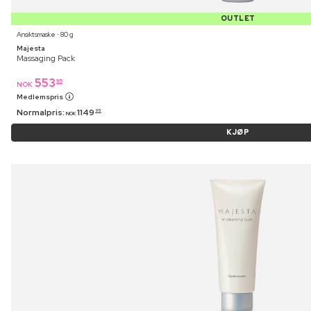
OUTLET
Ansiktsmaske ⋅ 80 g
Majesta
Massaging Pack
553
95
NOK
Medlemspris
Normalpris:
1149
95
NOK
KJØP