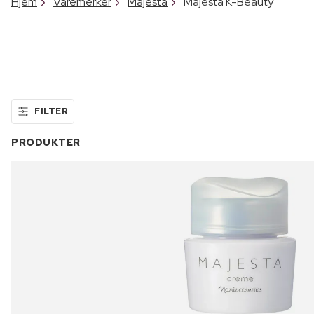
Hjem
Varemerker
Majesta
Majesta K-Beauty
FILTER
PRODUKTER