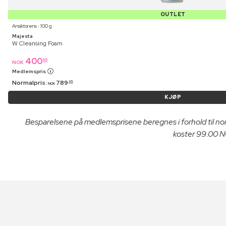
OUTLET
Ansiktsrens ⋅ 100 g
Majesta
W Cleansing Foam
400
95
NOK
Medlemspris
Normalpris:
789
95
NOK
KJØP
Besparelsene på medlemsprisene beregnes i forhold til n
koster 99.00 NO