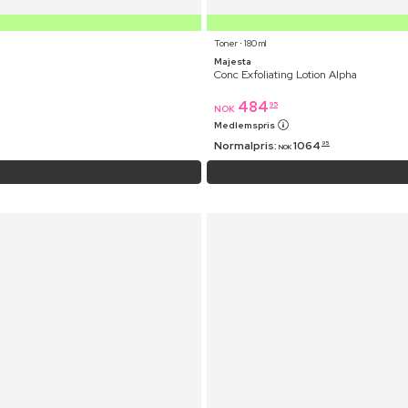
Toner ⋅ 180 ml
Majesta
Conc Exfoliating Lotion Alpha
484
95
NOK
Medlemspris
Normalpris:
1064
95
NOK