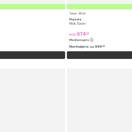
Toner ⋅ 80 ml
Majesta
Milk Toner
674
95
NOK
Medlemspris
Normalpris:
999
95
NOK