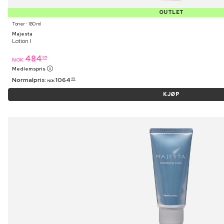
OUTLET
Toner ⋅ 180 ml
Majesta
Lotion I
484
95
NOK
Medlemspris
Normalpris:
1064
95
NOK
KJØP