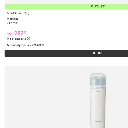
OUTLET
Ansiktskrem ⋅ 25 g
Majesta
Crème
959
95
NOK
Medlemspris
Normalpris:
2049
95
NOK
KJØP