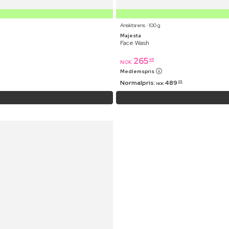
Ansiktsrens ⋅ 100 g
Majesta
Face Wash
265
95
NOK
Medlemspris
Normalpris:
489
95
NOK