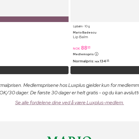
Lipbalm ⋅ 10 g
Mario Badescu
Lip Balm
88
95
NOK
Medlemspris
Normalpris:
134
95
NOK
ormalprisen. Medlemsprisene hos Luxplus gjelder kun for medlemm
K/30 dager. De første 30 dager er helt gratis - og du kan avslutt
Se alle fordelene dine ved å være Luxplus-medlem.