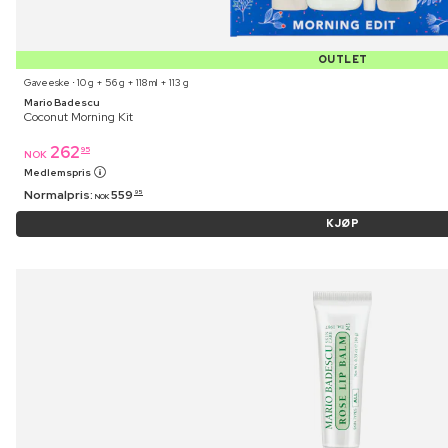
OUTLET
Gaveeske ⋅ 10 g + 56 g + 118 ml + 113 g
Mario Badescu
Coconut Morning Kit
262
95
NOK
Medlemspris
Normalpris:
559
95
NOK
KJØP