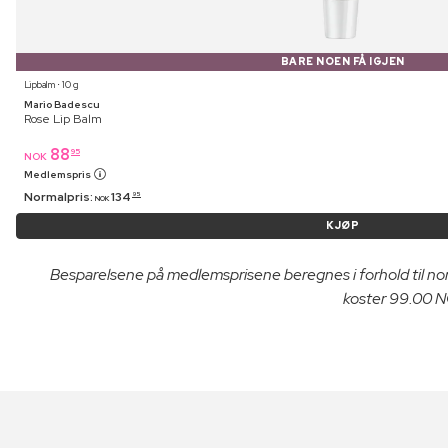
BARE NOEN FÅ IGJEN
Lipbalm ⋅ 10 g
Mario Badescu
Rose Lip Balm
88
95
NOK
Medlemspris
Normalpris:
134
95
NOK
KJØP
Besparelsene på medlemsprisene beregnes i forhold til n
koster 99.00 NO