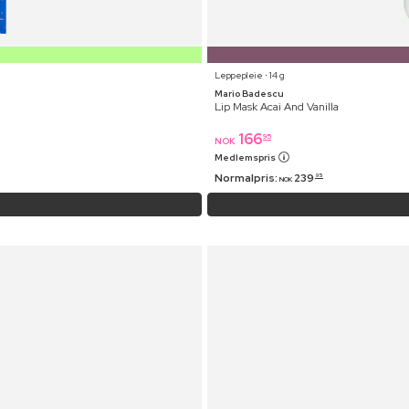
Leppepleie ⋅ 14 g
Mario Badescu
Lip Mask Acai And Vanilla
166
95
NOK
Medlemspris
Normalpris:
239
95
NOK