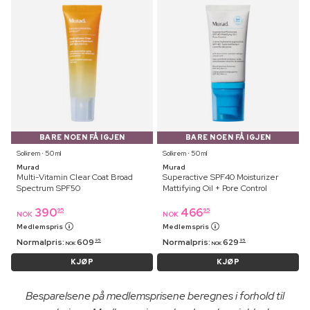
BARE NOEN FÅ IGJEN
BARE NOEN FÅ IGJEN
Solkrem ⋅ 50 ml
Solkrem ⋅ 50 ml
Murad
Murad
Multi-Vitamin Clear Coat Broad
Superactive SPF40 Moisturizer
Spectrum SPF50
Mattifying Oil + Pore Control
390
466
95
95
NOK
NOK
Medlemspris
Medlemspris
Normalpris:
609
Normalpris:
629
95
95
NOK
NOK
KJØP
KJØP
Besparelsene på medlemsprisene beregnes i forhold til