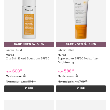
BARE NOEN FÅ IGJEN
BARE NOEN FÅ IGJEN
Solkrem ⋅ 50 ml
Solkrem ⋅ 50 ml
Murad
Murad
City Skin Broad Spectrum SPF50
Superactive SPF50 Moisturizer
Brightening
603
588
95
95
NOK
NOK
Medlemspris
Medlemspris
Normalpris:
954
Normalpris:
769
95
95
NOK
NOK
KJØP
KJØP