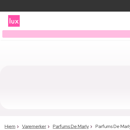
Hjem
Varemerker
Parfums De Marly
Parfums De Marl