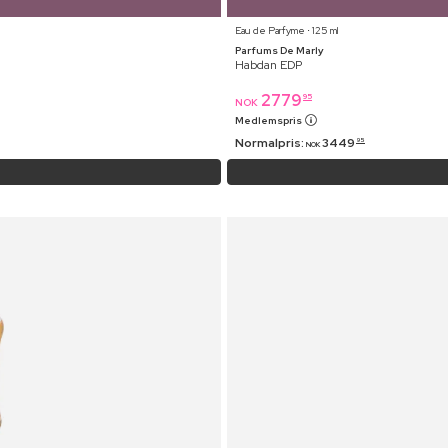
Eau de Parfyme ⋅ 125 ml
Parfums De Marly
Habdan EDP
2779
95
NOK
Medlemspris
Normalpris:
3449
95
NOK