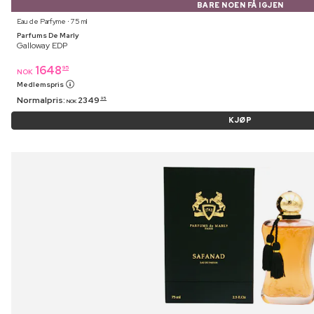
BARE NOEN FÅ IGJEN
Eau de Parfyme ⋅ 75 ml
Parfums De Marly
Galloway EDP
1648
95
NOK
Medlemspris
Normalpris:
2349
95
NOK
KJØP