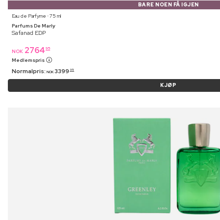
BARE NOEN FÅ IGJEN
Eau de Parfyme ⋅ 75 ml
Parfums De Marly
Safanad EDP
2764
95
NOK
Medlemspris
Normalpris:
3399
95
NOK
KJØP