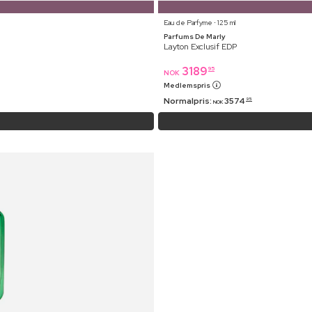
Eau de Parfyme ⋅ 125 ml
Parfums De Marly
Layton Exclusif EDP
3189
95
NOK
Medlemspris
Normalpris:
3574
95
NOK