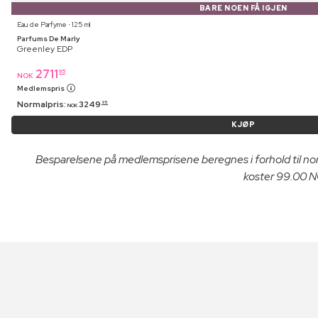
BARE NOEN FÅ IGJEN
Eau de Parfyme ⋅ 125 ml
Parfums De Marly
Greenley EDP
2711
95
NOK
Medlemspris
Normalpris:
3249
95
NOK
KJØP
Besparelsene på medlemsprisene beregnes i forhold til n
koster 99.00 NO