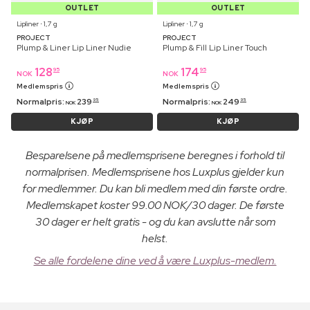
OUTLET
OUTLET
Lipliner ⋅ 1,7 g
Lipliner ⋅ 1,7 g
PROJECT
PROJECT
Plump & Liner Lip Liner Nudie
Plump & Fill Lip Liner Touch
128
174
95
95
NOK
NOK
Medlemspris
Medlemspris
Normalpris:
239
Normalpris:
249
95
95
NOK
NOK
KJØP
KJØP
Besparelsene på medlemsprisene beregnes i forhold til
normalprisen. Medlemsprisene hos Luxplus gjelder kun
for medlemmer. Du kan bli medlem med din første ordre.
Medlemskapet koster 99.00 NOK/30 dager. De første
30 dager er helt gratis - og du kan avslutte når som
helst.
Se alle fordelene dine ved å være Luxplus-medlem.