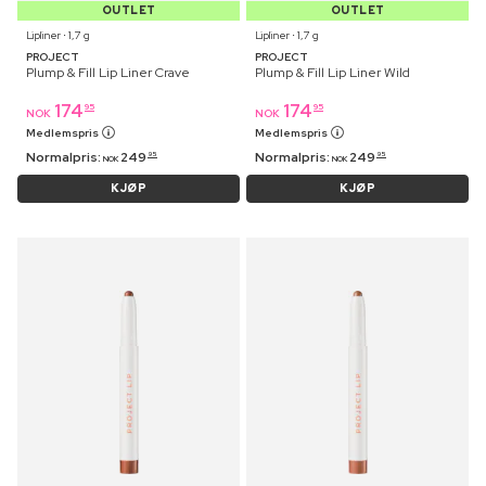
OUTLET
OUTLET
Lipliner ⋅ 1,7 g
Lipliner ⋅ 1,7 g
PROJECT
PROJECT
Plump & Fill Lip Liner Crave
Plump & Fill Lip Liner Wild
174
174
95
95
NOK
NOK
Medlemspris
Medlemspris
Normalpris:
249
Normalpris:
249
95
95
NOK
NOK
KJØP
KJØP