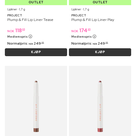
OUTLET
OUTLET
Lipliner ⋅ 1,7 g
Lipliner ⋅ 1,7 g
PROJECT
PROJECT
Plump & Fill Lip Liner Tease
Plump & Fill Lip Liner Play
118
174
95
95
NOK
NOK
Medlemspris
Medlemspris
Normalpris:
249
Normalpris:
249
95
95
NOK
NOK
KJØP
KJØP