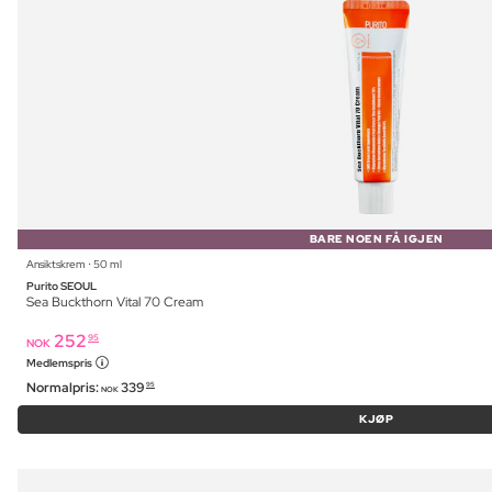
BARE NOEN FÅ IGJEN
Ansiktskrem ⋅ 50 ml
Purito SEOUL
Sea Buckthorn Vital 70 Cream
252
95
NOK
Medlemspris
Normalpris:
339
95
NOK
KJØP