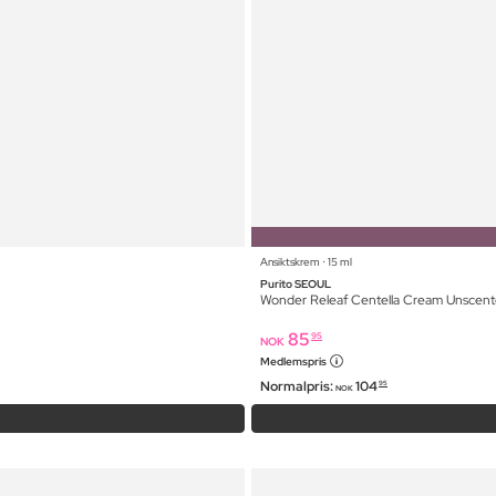
Ansiktskrem ⋅ 15 ml
Purito SEOUL
Wonder Releaf Centella Cream Unscen
85
95
NOK
Medlemspris
Normalpris:
104
95
NOK