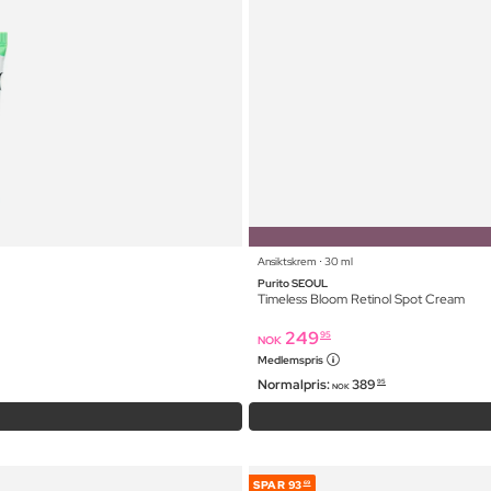
Ansiktskrem ⋅ 30 ml
Purito SEOUL
Timeless Bloom Retinol Spot Cream
249
95
NOK
Medlemspris
Normalpris:
389
95
NOK
SPAR
93
69