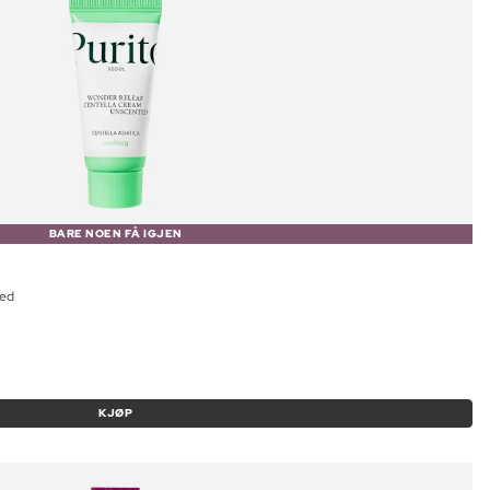
BARE NOEN FÅ IGJEN
ted
KJØP