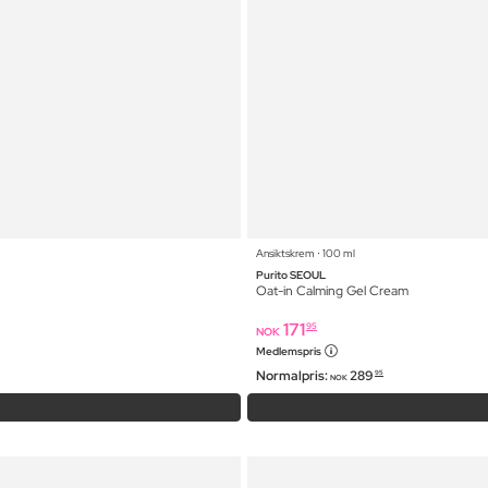
Ansiktskrem ⋅ 100 ml
Purito SEOUL
Oat-in Calming Gel Cream
171
95
NOK
Medlemspris
Normalpris:
289
95
NOK