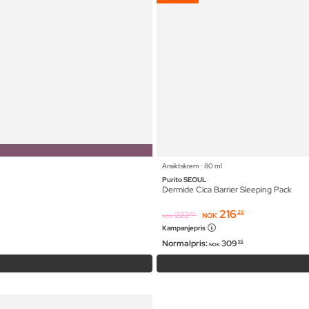
Ansiktskrem ⋅ 80 ml
Purito SEOUL
Dermide Cica Barrier Sleeping Pack
216
26
222
95
NOK
NOK
Kampanjepris
Normalpris:
309
95
NOK