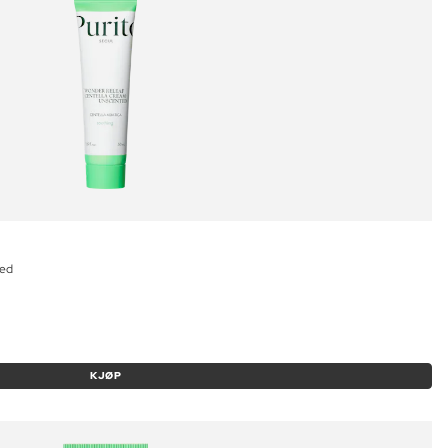
ted
KJØP