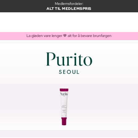
Medlemsfordeler:
ALT TIL MEDLEMSPRIS
La gløden vare lenger 🤎 alt for å bevare brunfargen