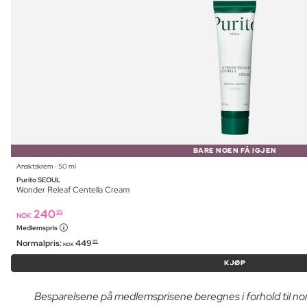
BARE NOEN FÅ IGJEN
Ansiktskrem ⋅ 50 ml
Purito SEOUL
Wonder Releaf Centella Cream
240
95
NOK
Medlemspris
Normalpris:
449
95
NOK
KJØP
Besparelsene på medlemsprisene beregnes i forhold til n