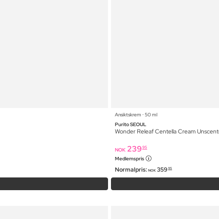
Ansiktskrem ⋅ 50 ml
Purito SEOUL
Wonder Releaf Centella Cream Unscen
239
95
NOK
Medlemspris
Normalpris:
359
95
NOK