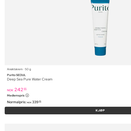
Ansiktskrem ⋅ 50 g
Purito SEOUL
Deep Sea Pure Water Cream
242
95
NOK
Medlemspris
Normalpris:
339
95
NOK
KJØP