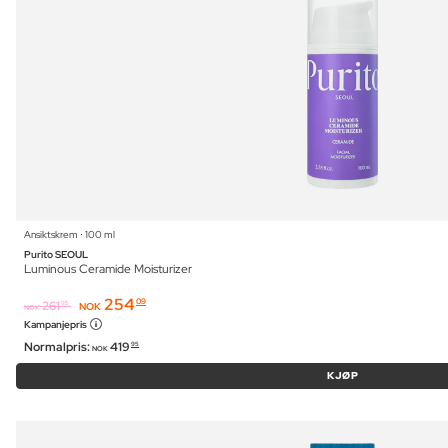
Ansiktskrem ⋅ 100 ml
Purito SEOUL
Luminous Ceramide Moisturizer
254
09
261
95
NOK
NOK
Kampanjepris
Normalpris:
419
95
NOK
KJØP