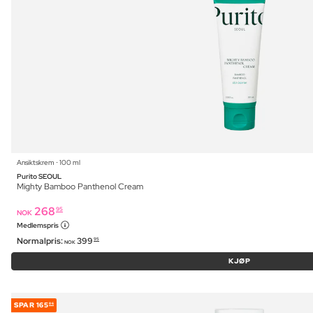
Ansiktskrem ⋅ 100 ml
Purito SEOUL
Mighty Bamboo Panthenol Cream
268
95
NOK
Medlemspris
Normalpris:
399
95
NOK
KJØP
SPAR
165
86