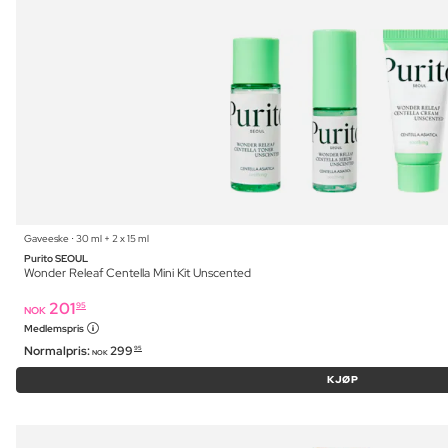
Gaveeske ⋅ 30 ml + 2 x 15 ml
Purito SEOUL
Wonder Releaf Centella Mini Kit Unscented
201
95
NOK
Medlemspris
Normalpris:
299
95
NOK
KJØP