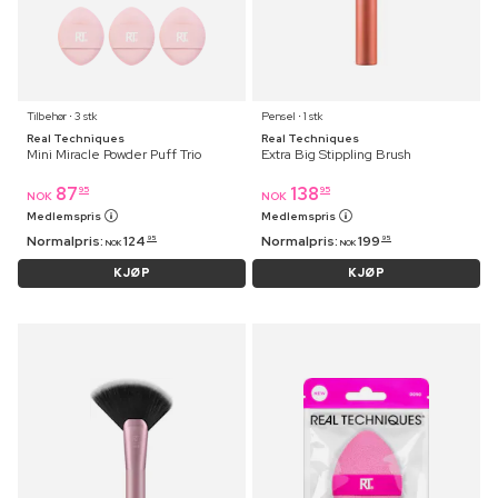
Tilbehør ⋅ 3 stk
Pensel ⋅ 1 stk
Real Techniques
Real Techniques
Mini Miracle Powder Puff Trio
Extra Big Stippling Brush
87
138
95
95
NOK
NOK
Medlemspris
Medlemspris
Normalpris:
124
Normalpris:
199
95
95
NOK
NOK
KJØP
KJØP