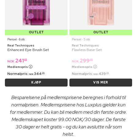
OUTLET
OUTLET
Pensel ⋅ 6 stk
Pensel ⋅ 5 stk
Real Techniques
Real Techniques
Enhanced Eye Brush Set
Flawless Base Set
241
299
95
95
NOK
NOK
Medlemspris
Medlemspris
Normalpris:
344
Normalpris:
439
95
95
NOK
NOK
KJØP
VIS MER
Besparelsene på medlemsprisene beregnes i forhold til
normalprisen. Medlemsprisene hos Luxplus gjelder kun
for medlemmer. Du kan bli medlem med din første ordre.
Medlemskapet koster 99.00 NOK/30 dager. De første
30 dager er helt gratis - og du kan avslutte når som
helst.