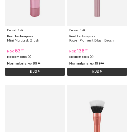
Pensel ⋅ 1 stk
Pensel ⋅ 1 stk
Real Techniques
Real Techniques
Mini Multitask Brush
Power Pigment Blush Brush
63
138
95
95
NOK
NOK
Medlemspris
Medlemspris
Normalpris:
89
Normalpris:
199
95
95
NOK
NOK
KJØP
KJØP