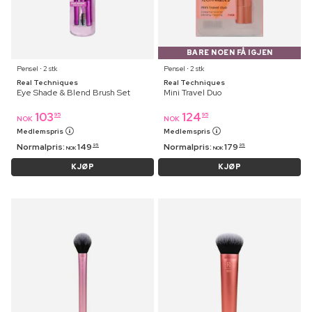
BARE NOEN FÅ IGJEN
Pensel ⋅ 2 stk
Pensel ⋅ 2 stk
Real Techniques
Real Techniques
Eye Shade & Blend Brush Set
Mini Travel Duo
103
124
95
95
NOK
NOK
Medlemspris
Medlemspris
Normalpris:
149
Normalpris:
179
95
95
NOK
NOK
KJØP
KJØP