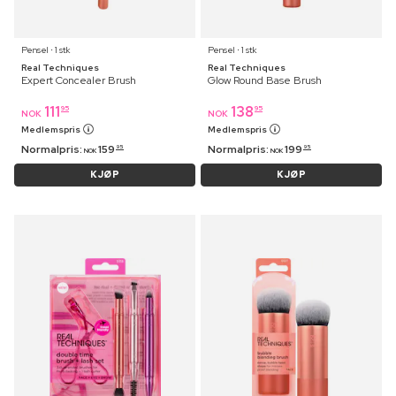
Pensel ⋅ 1 stk
Pensel ⋅ 1 stk
Real Techniques
Real Techniques
Expert Concealer Brush
Glow Round Base Brush
111
138
95
95
NOK
NOK
Medlemspris
Medlemspris
Normalpris:
159
Normalpris:
199
95
95
NOK
NOK
KJØP
KJØP