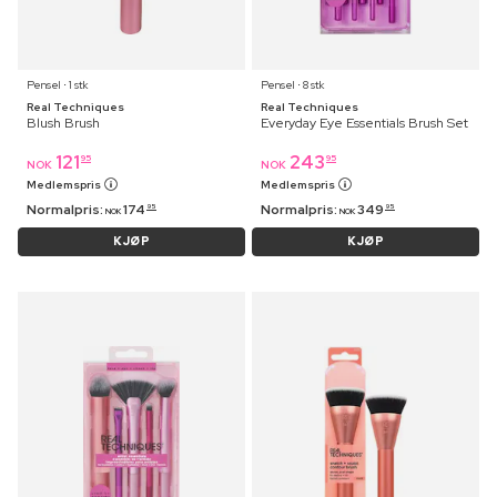
Pensel ⋅ 1 stk
Pensel ⋅ 8 stk
Real Techniques
Real Techniques
Blush Brush
Everyday Eye Essentials Brush Set
121
243
95
95
NOK
NOK
Medlemspris
Medlemspris
Normalpris:
174
Normalpris:
349
95
95
NOK
NOK
KJØP
KJØP