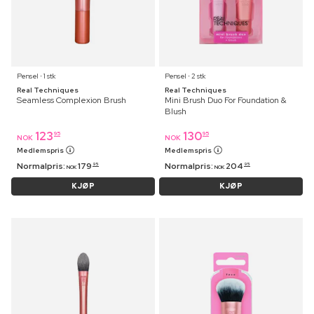
Pensel ⋅ 1 stk
Pensel ⋅ 2 stk
Real Techniques
Real Techniques
Seamless Complexion Brush
Mini Brush Duo For Foundation &
Blush
123
130
95
95
NOK
NOK
Medlemspris
Medlemspris
Normalpris:
179
Normalpris:
204
95
95
NOK
NOK
KJØP
KJØP