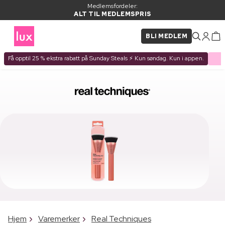
Medlemsfordeler:
ALT TIL MEDLEMSPRIS
BLI MEDLEM
Få opptil 25 % ekstra rabatt på Sunday Steals ⚡ Kun søndag. Kun i appen.
Hjem
Varemerker
Real Techniques