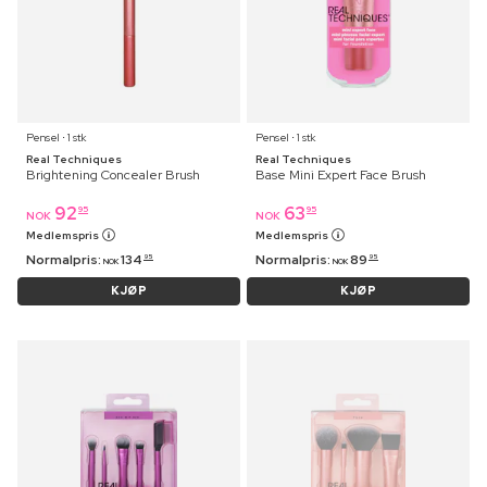
Pensel ⋅ 1 stk
Pensel ⋅ 1 stk
Real Techniques
Real Techniques
Brightening Concealer Brush
Base Mini Expert Face Brush
92
63
95
95
NOK
NOK
Medlemspris
Medlemspris
Normalpris:
134
Normalpris:
89
95
95
NOK
NOK
KJØP
KJØP