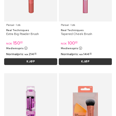
Pensel ⋅ 1 stk
Pensel ⋅ 1 stk
Real Techniques
Real Techniques
Extra Big Powder Brush
Tapered Cheek Brush
150
100
95
95
NOK
NOK
Medlemspris
Medlemspris
Normalpris:
214
Normalpris:
144
95
95
NOK
NOK
KJØP
KJØP