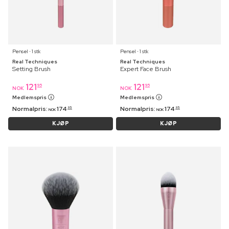
Pensel ⋅ 1 stk
Pensel ⋅ 1 stk
Real Techniques
Real Techniques
Setting Brush
Expert Face Brush
121
121
95
95
NOK
NOK
Medlemspris
Medlemspris
Normalpris:
174
Normalpris:
174
95
95
NOK
NOK
KJØP
KJØP