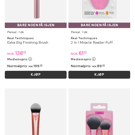
BARE NOEN FÅ IGJEN
BARE NOEN FÅ IGJEN
Pensel ⋅ 1 stk
Pensel ⋅ 1 stk
Real Techniques
Real Techniques
Extra Big Finishing Brush
2 In 1 Miracle Powder Puff
138
61
95
95
NOK
NOK
Medlemspris
Medlemspris
Normalpris:
199
Normalpris:
89
95
95
NOK
NOK
KJØP
KJØP