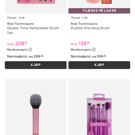
TILBAKE PÅ LAGER
Pensel ⋅ 4 stk
Pensel ⋅ 1 stk
Real Techniques
Real Techniques
Double Time Retractable Brush
Bubble Blending Brush
Set
208
138
95
95
NOK
NOK
Medlemspris
Medlemspris
Normalpris:
299
Normalpris:
199
95
95
NOK
NOK
KJØP
KJØP