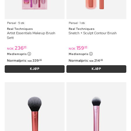
Pensel ⋅ 5 stk
Pensel ⋅ 1 stk
Real Techniques
Real Techniques
Artist Essentials Makeup Brush
Snatch + Sculpt Contour Brush
Sett
236
159
95
95
NOK
NOK
Medlemspris
Medlemspris
Normalpris:
339
Normalpris:
214
95
95
NOK
NOK
KJØP
KJØP