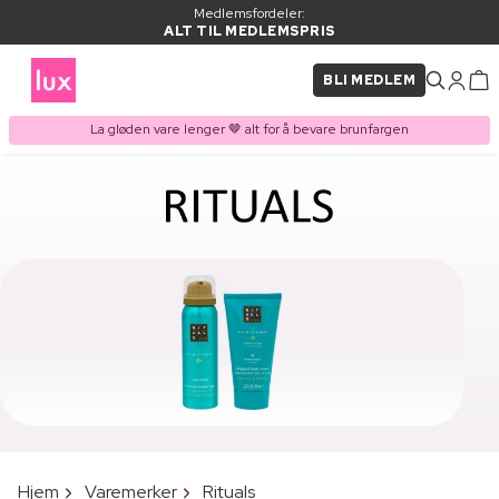
Medlemsfordeler:
ALT TIL MEDLEMSPRIS
BLI MEDLEM
La gløden vare lenger 🤎 alt for å bevare brunfargen
Hjem
Varemerker
Rituals