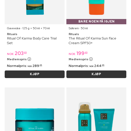
BARE NOEN FÅ IGJEN
Gaveeske ⋅ 125 g + 50 ml + 70 ml
Solkrem ⋅ 50 ml
Rituals
Rituals
Ritual Of Karma Body Care Trial
The Ritual Of Karma Sun Face
Set
Cream SPF50+
203
199
95
95
NOK
NOK
Medlemspris
Medlemspris
Normalpris:
289
Normalpris:
244
95
95
NOK
NOK
KJØP
KJØP