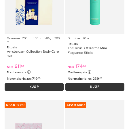
Gaveeske ⋅ 200 ml + 150 ml + 140 g + 200
Duftpinne ⋅ 70 ml
ml
Rituals
Rituals
The Ritual Of Karma Mini
Amsterdam Collection Body Care
Fragrance Sticks
Set
611
174
95
95
NOK
NOK
Medlemspris
Medlemspris
Normalpris:
719
Normalpris:
239
95
95
NOK
NOK
KJØP
KJØP
SPAR
169
SPAR
138
55
26