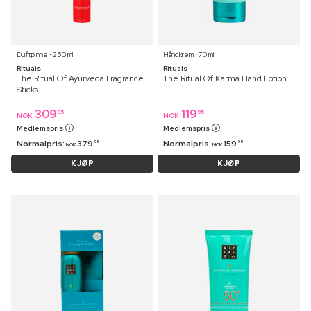
Duftpinne ⋅ 250 ml
Håndkrem ⋅ 70 ml
Rituals
Rituals
The Ritual Of Ayurveda Fragrance
The Ritual Of Karma Hand Lotion
Sticks
309
119
95
95
NOK
NOK
Medlemspris
Medlemspris
Normalpris:
379
Normalpris:
159
95
95
NOK
NOK
KJØP
KJØP