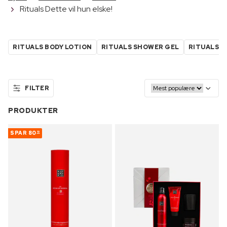
Rituals Dette vil hun elske!
RITUALS BODY LOTION
RITUALS SHOWER GEL
RITUALS 
FILTER
PRODUKTER
SPAR
80
10