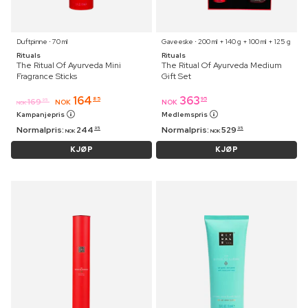
Duftpinne ⋅ 70 ml
Gaveeske ⋅ 200 ml + 140 g + 100 ml + 125 g
Rituals
Rituals
The Ritual Of Ayurveda Mini
The Ritual Of Ayurveda Medium
Fragrance Sticks
Gift Set
164
363
85
95
169
95
NOK
NOK
NOK
Kampanjepris
Medlemspris
Normalpris:
244
Normalpris:
529
95
95
NOK
NOK
KJØP
KJØP