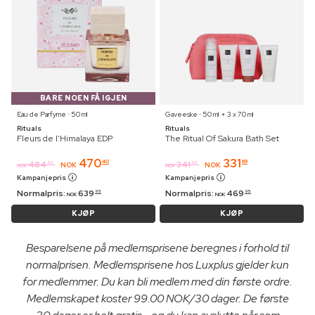
BARE NOEN FÅ IGJEN
Eau de Parfyme ⋅ 50 ml
Gaveeske ⋅ 50 ml + 3 x 70 ml
Rituals
Rituals
Fleurs de l'Himalaya EDP
The Ritual Of Sakura Bath Set
470
331
40
69
484
341
95
95
NOK
NOK
NOK
NOK
Kampanjepris
Kampanjepris
Normalpris:
639
Normalpris:
469
95
95
NOK
NOK
KJØP
KJØP
Besparelsene på medlemsprisene beregnes i forhold til
normalprisen. Medlemsprisene hos Luxplus gjelder kun
for medlemmer. Du kan bli medlem med din første ordre.
Medlemskapet koster 99.00 NOK/30 dager. De første