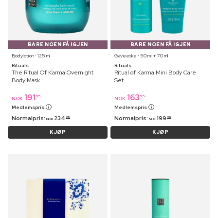
BARE NOEN FÅ IGJEN
BARE NOEN FÅ IGJEN
Bodylotion ⋅ 125 ml
Gaveeske ⋅ 50 ml + 70 ml
Rituals
Rituals
The Ritual Of Karma Overnight
Ritual of Karma Mini Body Care
Body Mask
Set
191
163
95
95
NOK
NOK
Medlemspris
Medlemspris
Normalpris:
234
Normalpris:
199
95
95
NOK
NOK
KJØP
KJØP