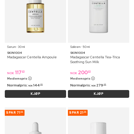
Serum ⋅ 30 ml
Solkrem ⋅ 50 ml
SKIN1004
SKIN1004
Madagascar Centella Ampoule
Madagascar Centella Tea-Trica
Soothing Sun Milk
117
200
95
95
NOK
NOK
Medlemspris
Medlemspris
Normalpris:
144
Normalpris:
279
95
95
NOK
NOK
KJØP
KJØP
SPAR
71
SPAR
21
06
58