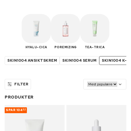
HYALU-CICA
POREMIZING
TEA-TRICA
SKIN1004 ANSIKTSKREM
SKIN1004 SERUM
SKIN1004 K-B
FILTER
PRODUKTER
SPAR
104
95