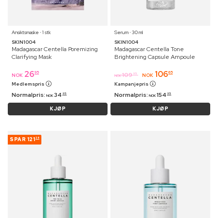
Ansiktsmaske ⋅ 1 stk
Serum ⋅ 30 ml
SKIN1004
SKIN1004
Madagascar Centella Poremizing
Madagascar Centella Tone
Clarifying Mask
Brightening Capsule Ampoule
26
106
95
65
109
95
NOK
NOK
NOK
Medlemspris
Kampanjepris
Normalpris:
34
Normalpris:
154
95
95
NOK
NOK
KJØP
KJØP
SPAR
121
38