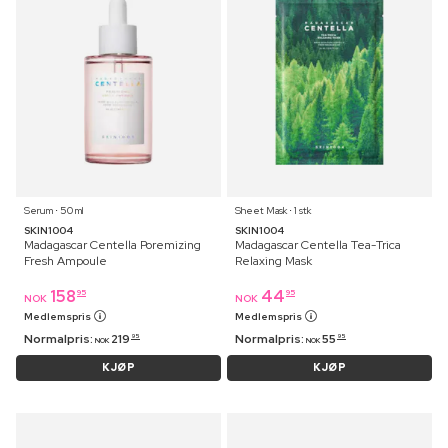
Serum ⋅ 50 ml
Sheet Mask ⋅ 1 stk
SKIN1004
SKIN1004
Madagascar Centella Poremizing
Madagascar Centella Tea-Trica
Fresh Ampoule
Relaxing Mask
158
44
95
95
NOK
NOK
Medlemspris
Medlemspris
Normalpris:
219
Normalpris:
55
95
95
NOK
NOK
KJØP
KJØP