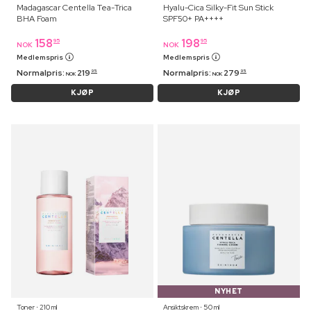
Madagascar Centella Tea-Trica
Hyalu-Cica Silky-Fit Sun Stick
BHA Foam
SPF50+ PA++++
158
198
95
95
NOK
NOK
Medlemspris
Medlemspris
Normalpris:
219
Normalpris:
279
95
95
NOK
NOK
KJØP
KJØP
NYHET
Toner ⋅ 210 ml
Ansiktskrem ⋅ 50 ml