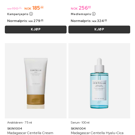
185
256
22
95
190
95
NOK
NOK
NOK
Kampanjepris
Medlemspris
Normalpris:
279
Normalpris:
324
95
95
NOK
NOK
KJØP
KJØP
Ansiktskrem ⋅ 75 ml
Serum ⋅ 100 ml
SKIN1004
SKIN1004
Madagascar Centella Cream
Madagascar Centella Hyalu-Cica