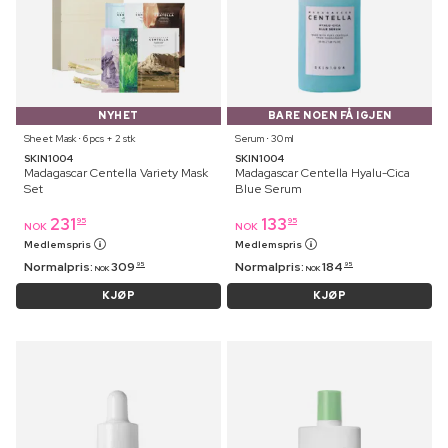
NYHET
BARE NOEN FÅ IGJEN
Sheet Mask ⋅ 6 pcs + 2 stk
Serum ⋅ 30 ml
SKIN1004
SKIN1004
Madagascar Centella Variety Mask
Madagascar Centella Hyalu-Cica
Set
Blue Serum
231
133
95
95
NOK
NOK
Medlemspris
Medlemspris
Normalpris:
309
Normalpris:
184
95
95
NOK
NOK
KJØP
KJØP