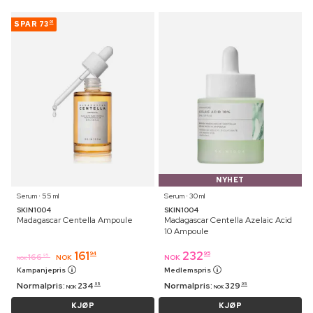
SPAR
73
01
NYHET
Serum ⋅ 55 ml
Serum ⋅ 30 ml
SKIN1004
SKIN1004
Madagascar Centella Ampoule
Madagascar Centella Azelaic Acid
10 Ampoule
161
232
94
95
166
95
NOK
NOK
NOK
Kampanjepris
Medlemspris
Normalpris:
234
Normalpris:
329
95
95
NOK
NOK
KJØP
KJØP