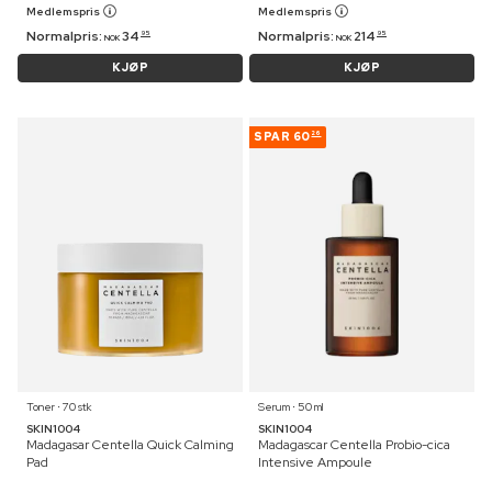
Medlemspris
Medlemspris
Normalpris:
34
Normalpris:
214
95
95
NOK
NOK
KJØP
KJØP
SPAR
60
26
Toner ⋅ 70 stk
Serum ⋅ 50 ml
SKIN1004
SKIN1004
Madagasar Centella Quick Calming
Madagascar Centella Probio-cica
Pad
Intensive Ampoule