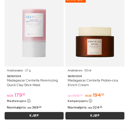
Ansiktsmaske ⋅ 27 g
Ansiktskrem ⋅ 50 ml
SKIN1004
SKIN1004
Madagascar Centella Poremizing
Madagascar Centella Probio-cica
Quick Clay Stick Mask
Enrich Cream
179
194
95
92
200
95
NOK
NOK
NOK
Medlemspris
Kampanjepris
Normalpris:
369
Normalpris:
324
95
95
NOK
NOK
KJØP
KJØP