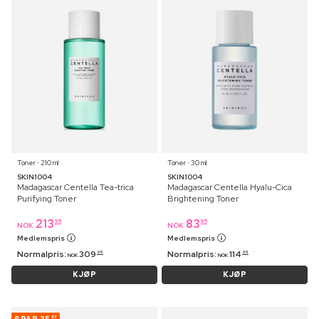
Toner ⋅ 210 ml
Toner ⋅ 30 ml
SKIN1004
SKIN1004
Madagascar Centella Tea-trica
Madagascar Centella Hyalu-Cica
Purifying Toner
Brightening Toner
213
83
95
95
NOK
NOK
Medlemspris
Medlemspris
Normalpris:
309
Normalpris:
114
95
95
NOK
NOK
KJØP
KJØP
83