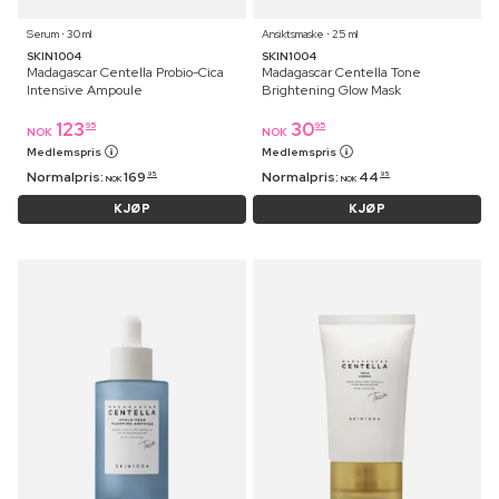
Serum ⋅ 30 ml
Ansiktsmaske ⋅ 25 ml
SKIN1004
SKIN1004
Madagascar Centella Probio-Cica
Madagascar Centella Tone
Intensive Ampoule
Brightening Glow Mask
123
30
95
95
NOK
NOK
Medlemspris
Medlemspris
Normalpris:
169
Normalpris:
44
95
95
NOK
NOK
KJØP
KJØP