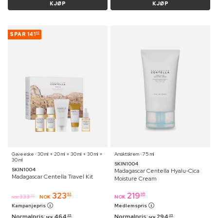
KJØP
KJØP
SPAR
141
02
Gaveeske ⋅ 30 ml + 20 ml + 30 ml + 30 ml +
Ansiktskrem ⋅ 75 ml
30 ml
SKIN1004
SKIN1004
Madagascar Centella Hyalu-Cica
Madagascar Centella Travel Kit
Moisture Cream
323
219
93
95
333
95
NOK
NOK
NOK
Kampanjepris
Medlemspris
Normalpris:
464
Normalpris:
294
95
95
NOK
NOK