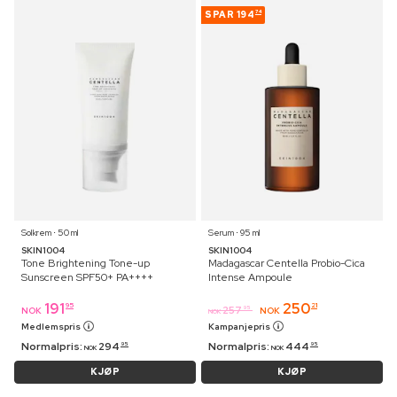
SPAR
194
74
Solkrem ⋅ 50 ml
Serum ⋅ 95 ml
SKIN1004
SKIN1004
Tone Brightening Tone-up
Madagascar Centella Probio-Cica
Sunscreen SPF50+ PA++++
Intense Ampoule
191
250
95
21
257
95
NOK
NOK
NOK
Medlemspris
Kampanjepris
Normalpris:
294
Normalpris:
444
95
95
NOK
NOK
KJØP
KJØP