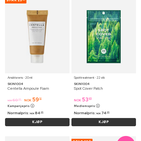
SPAR
25
Ansiktsrens ⋅ 20 ml
Spottreatment ⋅ 22 stk
SKIN1004
SKIN1004
Centella Ampoule Foam
Spot Cover Patch
59
53
12
95
60
95
NOK
NOK
NOK
Kampanjepris
Medlemspris
Normalpris:
84
Normalpris:
74
95
95
NOK
NOK
KJØP
KJØP
82