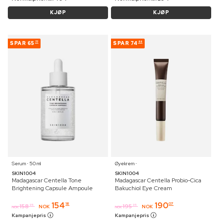
KJØP
KJØP
SPAR
65
SPAR
74
77
88
Serum ⋅ 50 ml
Øyekrem ⋅
SKIN1004
SKIN1004
Madagascar Centella Tone
Madagascar Centella Probio-Cica
Brightening Capsule Ampoule
Bakuchiol Eye Cream
154
190
18
07
158
195
95
95
NOK
NOK
NOK
NOK
Kampanjepris
Kampanjepris