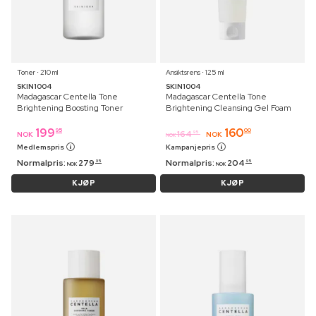
Toner ⋅ 210 ml
Ansiktsrens ⋅ 125 ml
SKIN1004
SKIN1004
Madagascar Centella Tone
Madagascar Centella Tone
Brightening Boosting Toner
Brightening Cleansing Gel Foam
199
160
95
00
164
95
NOK
NOK
NOK
Medlemspris
Kampanjepris
Normalpris:
279
Normalpris:
204
95
95
NOK
NOK
KJØP
KJØP