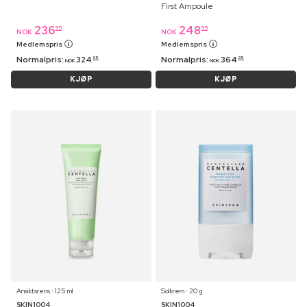
First Ampoule
236
248
95
95
NOK
NOK
Medlemspris
Medlemspris
Normalpris:
324
Normalpris:
364
95
95
NOK
NOK
KJØP
KJØP
Ansiktsrens ⋅ 125 ml
Solkrem ⋅ 20 g
SKIN1004
SKIN1004