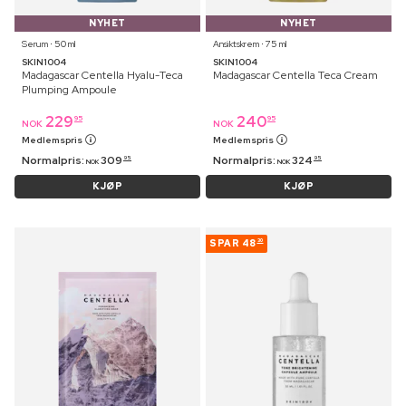
NYHET
NYHET
Serum ⋅ 50 ml
Ansiktskrem ⋅ 75 ml
SKIN1004
SKIN1004
Madagascar Centella Hyalu-Teca
Madagascar Centella Teca Cream
Plumping Ampoule
229
240
95
95
NOK
NOK
Medlemspris
Medlemspris
Normalpris:
309
Normalpris:
324
95
95
NOK
NOK
KJØP
KJØP
SPAR
48
30