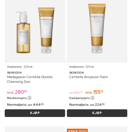
Ansiktsrens ⋅ 325 ml
Ansiktsrens ⋅ 125 ml
SKIN1004
SKIN1004
Madagascar Centella Double
Centella Ampoule Foam
Cleansing Duo
280
155
95
15
159
95
NOK
NOK
NOK
Medlemspris
Kampanjepris
Normalpris:
444
Normalpris:
224
95
95
NOK
NOK
KJØP
KJØP
SPAR
130
03