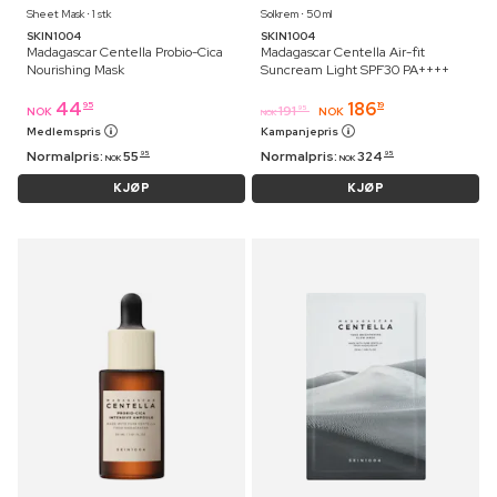
Sheet Mask ⋅ 1 stk
Solkrem ⋅ 50 ml
SKIN1004
SKIN1004
Madagascar Centella Probio-Cica
Madagascar Centella Air-fit
Nourishing Mask
Suncream Light SPF30 PA++++
44
186
95
19
191
95
NOK
NOK
NOK
Medlemspris
Kampanjepris
Normalpris:
55
Normalpris:
324
95
95
NOK
NOK
KJØP
KJØP