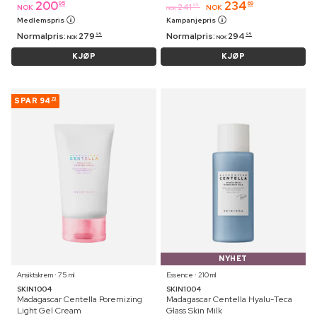
200
234
95
69
241
95
NOK
NOK
NOK
Medlemspris
Kampanjepris
Normalpris:
279
Normalpris:
294
95
95
NOK
NOK
KJØP
KJØP
SPAR
94
73
NYHET
Ansiktskrem ⋅ 75 ml
Essence ⋅ 210 ml
SKIN1004
SKIN1004
Madagascar Centella Poremizing
Madagascar Centella Hyalu-Teca
Light Gel Cream
Glass Skin Milk