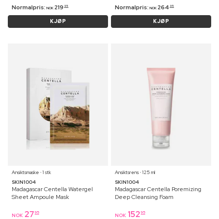
Normalpris:
219
Normalpris:
264
95
95
NOK
NOK
KJØP
KJØP
Ansiktsmaske ⋅ 1 stk
Ansiktsrens ⋅ 125 ml
SKIN1004
SKIN1004
Madagascar Centella Watergel
Madagascar Centella Poremizing
Sheet Ampoule Mask
Deep Cleansing Foam
27
152
95
95
NOK
NOK