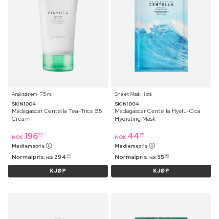
Ansiktskrem ⋅ 75 ml
Sheet Mask ⋅ 1 stk
SKIN1004
SKIN1004
Madagascar Centella Tea-Trica B5
Madagascar Centella Hyalu-Cica
Cream
Hydrating Mask
196
44
95
95
NOK
NOK
Medlemspris
Medlemspris
Normalpris:
294
Normalpris:
55
95
95
NOK
NOK
KJØP
KJØP