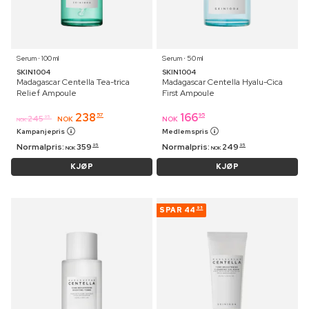
Serum ⋅ 100 ml
Serum ⋅ 50 ml
SKIN1004
SKIN1004
Madagascar Centella Tea-trica
Madagascar Centella Hyalu-Cica
Relief Ampoule
First Ampoule
238
166
57
95
245
95
NOK
NOK
NOK
Kampanjepris
Medlemspris
Normalpris:
359
Normalpris:
249
95
95
NOK
NOK
KJØP
KJØP
SPAR
44
95