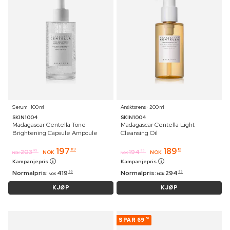
Serum ⋅ 100 ml
Ansiktsrens ⋅ 200 ml
SKIN1004
SKIN1004
Madagascar Centella Tone
Madagascar Centella Light
Brightening Capsule Ampoule
Cleansing Oil
197
189
83
10
203
194
95
95
NOK
NOK
NOK
NOK
Kampanjepris
Kampanjepris
Normalpris:
419
Normalpris:
294
95
95
NOK
NOK
KJØP
KJØP
SPAR
69
80