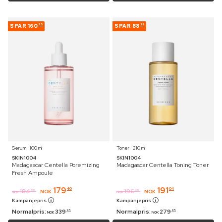
SPAR
160
SPAR
88
55
91
Serum ⋅ 100 ml
Toner ⋅ 210 ml
SKIN1004
SKIN1004
Madagascar Centella Poremizing
Madagascar Centella Toning Toner
Fresh Ampoule
179
191
40
04
184
196
95
95
NOK
NOK
NOK
NOK
Kampanjepris
Kampanjepris
Normalpris:
339
Normalpris:
279
95
95
NOK
NOK