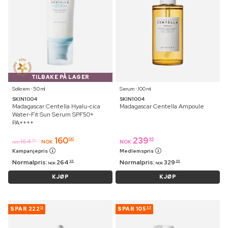
TILBAKE PÅ LAGER
Solkrem ⋅ 50 ml
Serum ⋅ 100 ml
SKIN1004
SKIN1004
Madagascar Centella Hyalu-cica
Madagascar Centella Ampoule
Water-Fit Sun Serum SPF50+
PA++++
160
239
00
95
164
95
NOK
NOK
NOK
Kampanjepris
Medlemspris
Normalpris:
264
Normalpris:
329
95
95
NOK
NOK
KJØP
KJØP
SPAR
222
SPAR
105
12
85