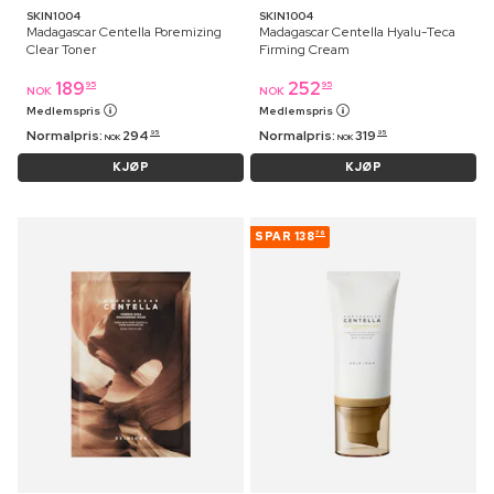
SKIN1004
SKIN1004
Madagascar Centella Poremizing
Madagascar Centella Hyalu-Teca
Clear Toner
Firming Cream
189
252
95
95
NOK
NOK
Medlemspris
Medlemspris
Normalpris:
294
Normalpris:
319
95
95
NOK
NOK
KJØP
KJØP
SPAR
138
76