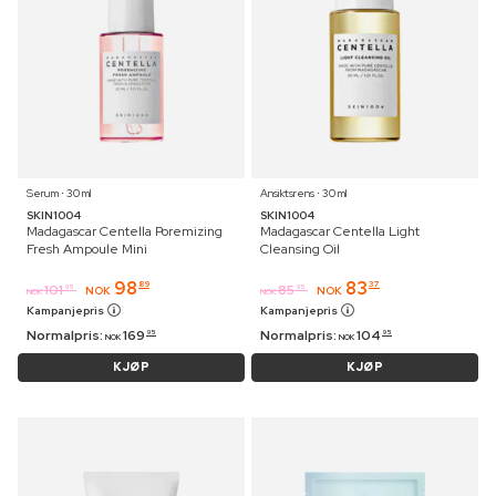
Serum ⋅ 30 ml
Ansiktsrens ⋅ 30 ml
SKIN1004
SKIN1004
Madagascar Centella Poremizing
Madagascar Centella Light
Fresh Ampoule Mini
Cleansing Oil
98
83
89
37
101
85
95
95
NOK
NOK
NOK
NOK
Kampanjepris
Kampanjepris
Normalpris:
169
Normalpris:
104
95
95
NOK
NOK
KJØP
KJØP