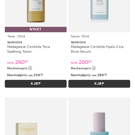
NYHET
Toner ⋅ 210 ml
Serum ⋅ 50 ml
SKIN1004
SKIN1004
Madagascar Centella Teca
Madagascar Centella Hyalu-Cica
Soothing Toner
Blue Serum
260
200
95
95
NOK
NOK
Medlemspris
Medlemspris
Normalpris:
339
Normalpris:
289
95
95
NOK
NOK
KJØP
KJØP