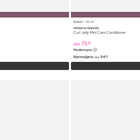
Balsam ⋅ 50 ml
Umberto Giannini
Curl Jelly Mini Care Conditioner
75
95
NOK
Medlemspris
Normalpris:
94
95
NOK