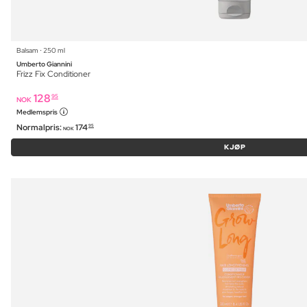
Balsam ⋅ 250 ml
Umberto Giannini
Frizz Fix Conditioner
128
95
NOK
Medlemspris
Normalpris:
174
95
NOK
KJØP