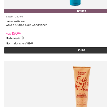
NYHET
Balsam ⋅ 250 ml
Umberto Giannini
Waves, Curls & Coils Conditioner
150
95
NOK
Medlemspris
Normalpris:
189
95
NOK
KJØP