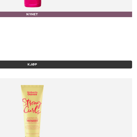
NYHET
KJØP