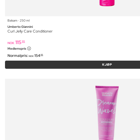
Balsam ⋅ 250 ml
Umberto Giannini
Curl Jelly Care Conditioner
115
95
NOK
Medlemspris
Normalpris:
154
95
NOK
KJØP