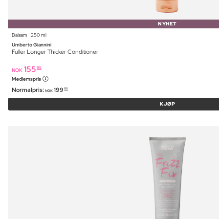
NYHET
Balsam ⋅ 250 ml
Umberto Giannini
Fuller Longer Thicker Conditioner
155
95
NOK
Medlemspris
Normalpris:
199
95
NOK
KJØP