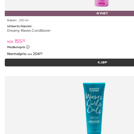
NYHET
Balsam ⋅ 250 ml
Umberto Giannini
Dreamy Waves Conditioner
155
95
NOK
Medlemspris
Normalpris:
204
95
NOK
KJØP