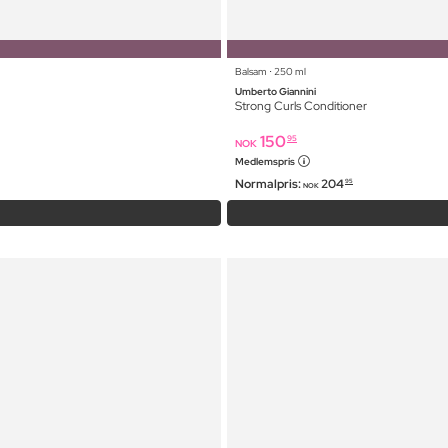
Balsam ⋅ 250 ml
Umberto Giannini
Strong Curls Conditioner
150
95
NOK
Medlemspris
Normalpris:
204
95
NOK