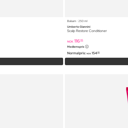
Balsam ⋅ 250 ml
Umberto Giannini
Scalp Restore Conditioner
116
95
NOK
Medlemspris
Normalpris:
154
95
NOK