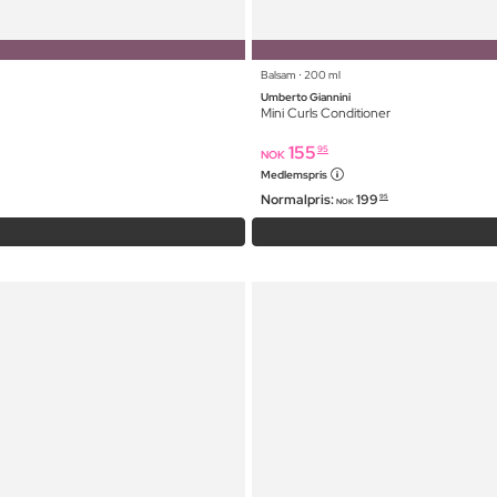
Balsam ⋅ 200 ml
Umberto Giannini
Mini Curls Conditioner
155
95
NOK
Medlemspris
Normalpris:
199
95
NOK