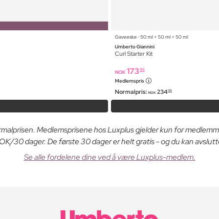
Gaveeske ⋅ 50 ml + 50 ml + 50 ml
Umberto Giannini
Curl Starter Kit
173
95
NOK
Medlemspris
Normalpris:
234
95
NOK
ormalprisen. Medlemsprisene hos Luxplus gjelder kun for medlemm
K/30 dager. De første 30 dager er helt gratis - og du kan avslutt
Se alle fordelene dine ved å være Luxplus-medlem.