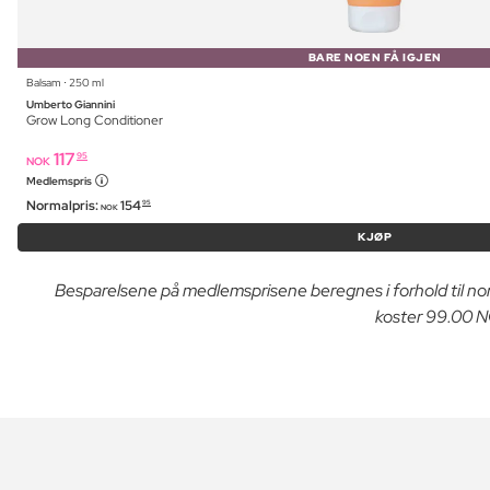
BARE NOEN FÅ IGJEN
Balsam ⋅ 250 ml
Umberto Giannini
Grow Long Conditioner
117
95
NOK
Medlemspris
Normalpris:
154
95
NOK
KJØP
Besparelsene på medlemsprisene beregnes i forhold til n
koster 99.00 NO