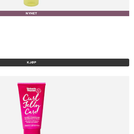
NYHET
KJØP