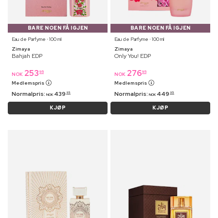
BARE NOEN FÅ IGJEN
BARE NOEN FÅ IGJEN
Eau de Parfyme ⋅ 100 ml
Eau de Parfyme ⋅ 100 ml
Zimaya
Zimaya
Bahjah EDP
Only You! EDP
253
276
95
95
NOK
NOK
Medlemspris
Medlemspris
Normalpris:
439
Normalpris:
449
95
95
NOK
NOK
KJØP
KJØP