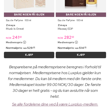
BARE NOEN FÅ IGJEN
BARE NOEN FÅ IGJEN
Eau de Parfyme ⋅ 100 ml
Eau de Parfyme ⋅ 100 ml
Zimaya
Zimaya
Musk Is Great
Mazaaj EDP
241
282
95
95
NOK
NOK
Medlemspris
Medlemspris
Normalpris:
529
Normalpris:
514
95
95
NOK
NOK
KJØP
KJØP
Besparelsene på medlemsprisene beregnes i forhold til
normalprisen. Medlemsprisene hos Luxplus gjelder kun
for medlemmer. Du kan bli medlem med din første ordre.
Medlemskapet koster 99.00 NOK/30 dager. De første
30 dager er helt gratis - og du kan avslutte når som
helst.
Se alle fordelene dine ved å være Luxplus-medlem.