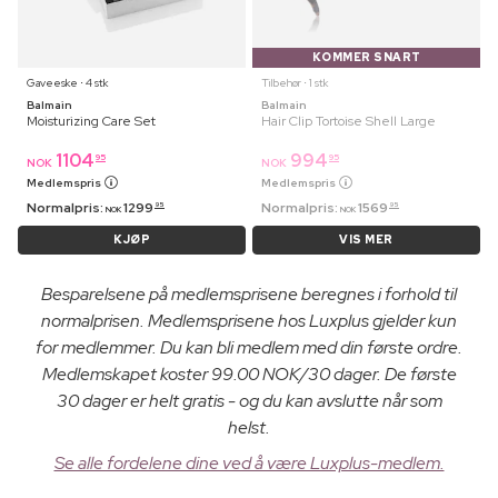
KOMMER SNART
Gaveeske ⋅ 4 stk
Tilbehør ⋅ 1 stk
Balmain
Balmain
Moisturizing Care Set
Hair Clip Tortoise Shell Large
1104
994
95
95
NOK
NOK
Medlemspris
Medlemspris
Normalpris:
1299
Normalpris:
1569
95
95
NOK
NOK
KJØP
VIS MER
Besparelsene på medlemsprisene beregnes i forhold til
normalprisen. Medlemsprisene hos Luxplus gjelder kun
for medlemmer. Du kan bli medlem med din første ordre.
Medlemskapet koster 99.00 NOK/30 dager. De første
30 dager er helt gratis - og du kan avslutte når som
helst.
Se alle fordelene dine ved å være Luxplus-medlem.