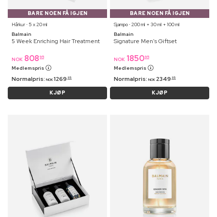
BARE NOEN FÅ IGJEN
BARE NOEN FÅ IGJEN
Hårkur ⋅ 5 x 20 ml
Sjampo ⋅ 200 ml + 30 ml + 100 ml
Balmain
Balmain
5 Week Enriching Hair Treatment
Signature Men's Giftset
808
1850
95
95
NOK
NOK
Medlemspris
Medlemspris
Normalpris:
1269
Normalpris:
2349
95
95
NOK
NOK
KJØP
KJØP