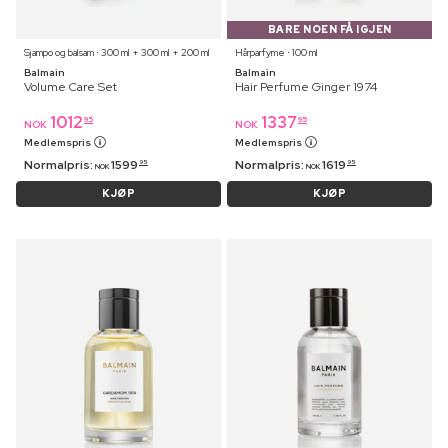
BARE NOEN FÅ IGJEN
Sjampo og balsam ⋅ 300 ml + 300 ml + 200 ml
Hårparfyme ⋅ 100 ml
Balmain
Balmain
Volume Care Set
Hair Perfume Ginger 1974
1012
1337
95
95
NOK
NOK
Medlemspris
Medlemspris
Normalpris:
1599
Normalpris:
1619
95
95
NOK
NOK
KJØP
KJØP