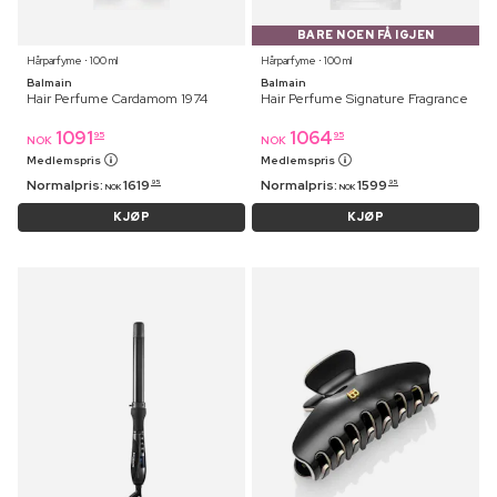
BARE NOEN FÅ IGJEN
Hårparfyme ⋅ 100 ml
Hårparfyme ⋅ 100 ml
Balmain
Balmain
Hair Perfume Cardamom 1974
Hair Perfume Signature Fragrance
1091
1064
95
95
NOK
NOK
Medlemspris
Medlemspris
Normalpris:
1619
Normalpris:
1599
95
95
NOK
NOK
KJØP
KJØP