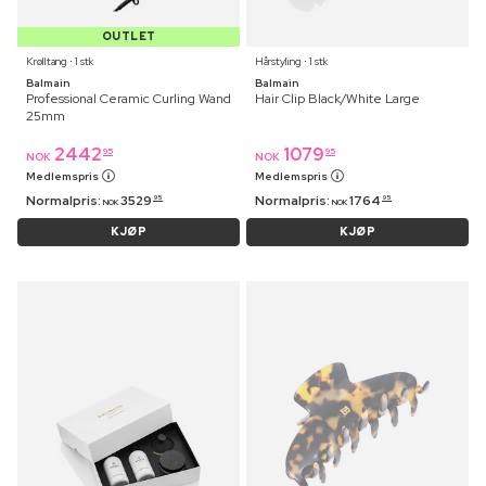
OUTLET
Krølltang ⋅ 1 stk
Hårstyling ⋅ 1 stk
Balmain
Balmain
Professional Ceramic Curling Wand
Hair Clip Black/White Large
25mm
2442
1079
95
95
NOK
NOK
Medlemspris
Medlemspris
Normalpris:
3529
Normalpris:
1764
95
95
NOK
NOK
KJØP
KJØP