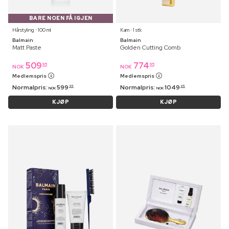
BARE NOEN FÅ IGJEN
Hårstyling ⋅ 100 ml
Kam ⋅ 1 stk
Balmain
Balmain
Matt Paste
Golden Cutting Comb
509
774
95
95
NOK
NOK
Medlemspris
Medlemspris
Normalpris:
599
Normalpris:
1049
95
95
NOK
NOK
KJØP
KJØP