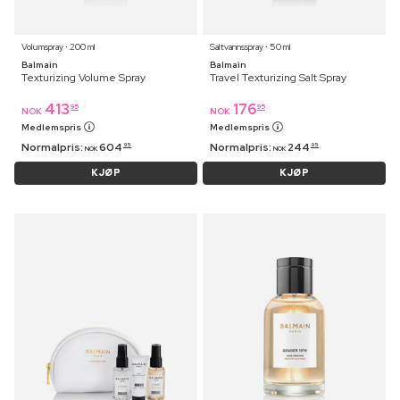
Volumspray ⋅ 200 ml
Saltvannsspray ⋅ 50 ml
Balmain
Balmain
Texturizing Volume Spray
Travel Texturizing Salt Spray
413
176
95
95
NOK
NOK
Medlemspris
Medlemspris
Normalpris:
604
Normalpris:
244
95
95
NOK
NOK
KJØP
KJØP