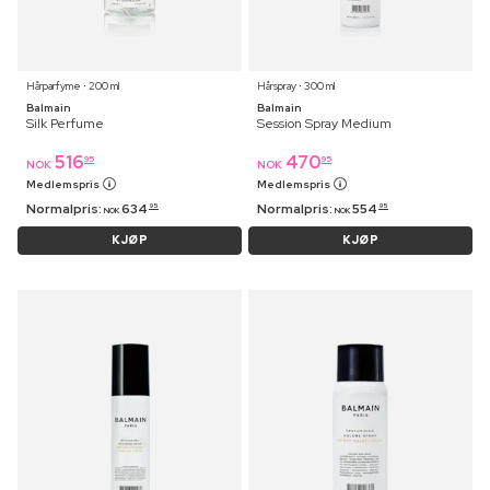
Hårparfyme ⋅ 200 ml
Hårspray ⋅ 300 ml
Balmain
Balmain
Silk Perfume
Session Spray Medium
516
470
95
95
NOK
NOK
Medlemspris
Medlemspris
Normalpris:
634
Normalpris:
554
95
95
NOK
NOK
KJØP
KJØP