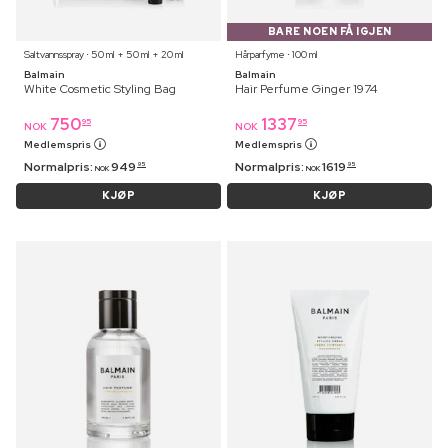
BARE NOEN FÅ IGJEN
Saltvannsspray ⋅ 50 ml + 50 ml + 20 ml
Hårparfyme ⋅ 100 ml
Balmain
Balmain
White Cosmetic Styling Bag
Hair Perfume Ginger 1974
750
1337
95
95
NOK
NOK
Medlemspris
Medlemspris
Normalpris:
949
Normalpris:
1619
95
95
NOK
NOK
KJØP
KJØP