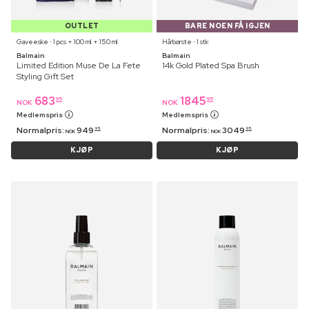
OUTLET
BARE NOEN FÅ IGJEN
Gaveeske ⋅ 1 pcs + 100 ml + 150 ml
Hårbørste ⋅ 1 stk
Balmain
Balmain
Limited Edition Muse De La Fete
14k Gold Plated Spa Brush
Styling Gift Set
683
1845
95
95
NOK
NOK
Medlemspris
Medlemspris
Normalpris:
949
Normalpris:
3049
95
95
NOK
NOK
KJØP
KJØP