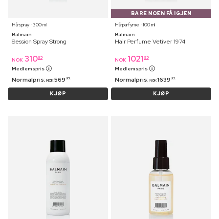
BARE NOEN FÅ IGJEN
Hårspray ⋅ 300 ml
Hårparfyme ⋅ 100 ml
Balmain
Balmain
Session Spray Strong
Hair Perfume Vetiver 1974
310
1021
95
95
NOK
NOK
Medlemspris
Medlemspris
Normalpris:
569
Normalpris:
1639
95
95
NOK
NOK
KJØP
KJØP