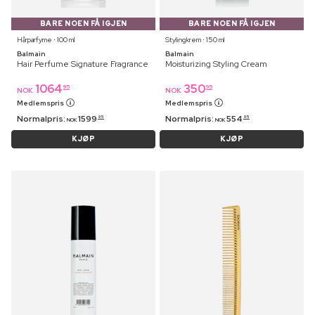
BARE NOEN FÅ IGJEN
BARE NOEN FÅ IGJEN
Hårparfyme ⋅ 100 ml
Stylingkrem ⋅ 150 ml
Balmain
Balmain
Hair Perfume Signature Fragrance
Moisturizing Styling Cream
1064
350
95
95
NOK
NOK
Medlemspris
Medlemspris
Normalpris:
1599
Normalpris:
554
95
95
NOK
NOK
KJØP
KJØP