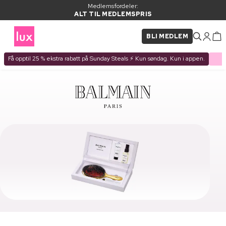
Medlemsfordeler:
ALT TIL MEDLEMSPRIS
BLI MEDLEM
Få opptil 25 % ekstra rabatt på Sunday Steals ⚡ Kun søndag. Kun i appen.