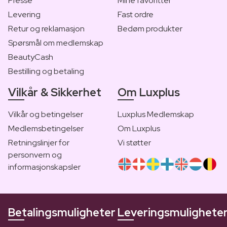
Presse
Mine favoritter
Levering
Fast ordre
Retur og reklamasjon
Bedøm produkter
Spørsmål om medlemskap
BeautyCash
Bestilling og betaling
Vilkår & Sikkerhet
Om Luxplus
Vilkår og betingelser
Luxplus Medlemskap
Medlemsbetingelser
Om Luxplus
Retningslinjer for
Vi støtter
personvern og
informasjonskapsler
Betalingsmuligheter
Leveringsmulighete