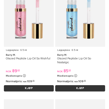
Leppepleie ⋅ 6.5 ml
Leppepleie ⋅ 6.5 ml
Barry M.
Barry M.
Glazed Peptide Lip Oil So Wishful
Glazed Peptide Lip Oil So
Nostalgic
89
85
95
95
NOK
NOK
Medlemspris
Medlemspris
Normalpris:
109
Normalpris:
109
95
95
NOK
NOK
KJØP
KJØP