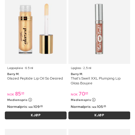
Leppepleie ⋅ 6.5 ml
Lipgloss ⋅ 2,5 ml
Barry M.
Barry M.
Glazed Peptide Lip Oil So Desired
That's Swell XXL Plumping Lip
Gloss Boujee
85
70
95
95
NOK
NOK
Medlemspris
Medlemspris
Normalpris:
109
Normalpris:
105
95
95
NOK
NOK
KJØP
KJØP