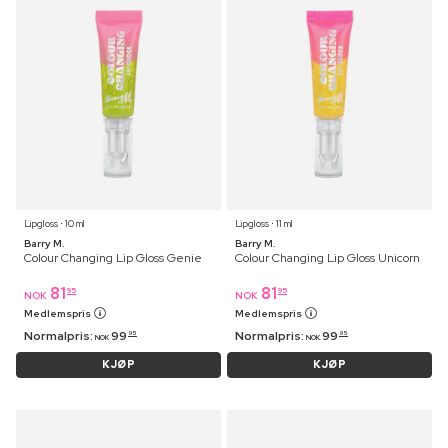
Lipgloss ⋅ 10 ml
Lipgloss ⋅ 11 ml
Barry M.
Barry M.
Colour Changing Lip Gloss Genie
Colour Changing Lip Gloss Unicorn
81
81
95
95
NOK
NOK
Medlemspris
Medlemspris
Normalpris:
99
Normalpris:
99
95
95
NOK
NOK
KJØP
KJØP