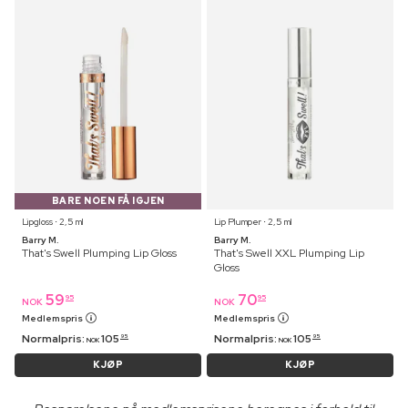
BARE NOEN FÅ IGJEN
Lipgloss ⋅ 2,5 ml
Lip Plumper ⋅ 2,5 ml
Barry M.
Barry M.
That's Swell Plumping Lip Gloss
That's Swell XXL Plumping Lip
Gloss
59
70
95
95
NOK
NOK
Medlemspris
Medlemspris
Normalpris:
105
Normalpris:
105
95
95
NOK
NOK
KJØP
KJØP