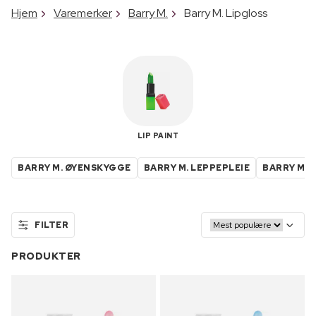
Hjem
Varemerker
Barry M.
Barry M. Lipgloss
LIP PAINT
BARRY M. ØYENSKYGGE
BARRY M. LEPPEPLEIE
BARRY M. 
FILTER
PRODUKTER