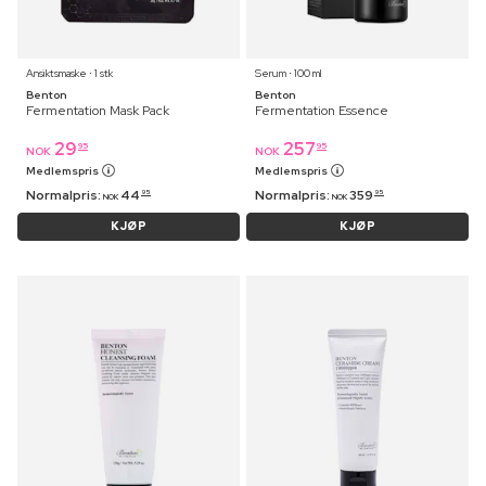
Ansiktsmaske ⋅ 1 stk
Serum ⋅ 100 ml
Benton
Benton
Fermentation Mask Pack
Fermentation Essence
29
257
95
95
NOK
NOK
Medlemspris
Medlemspris
Normalpris:
44
Normalpris:
359
95
95
NOK
NOK
KJØP
KJØP