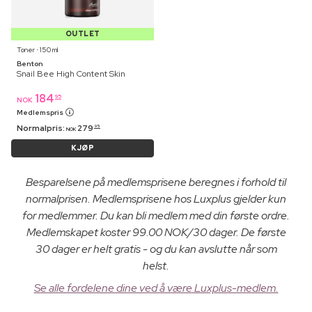
OUTLET
Toner ⋅ 150 ml
Benton
Snail Bee High Content Skin
184
95
NOK
Medlemspris
Normalpris:
279
95
NOK
KJØP
Besparelsene på medlemsprisene beregnes i forhold til
normalprisen. Medlemsprisene hos Luxplus gjelder kun
for medlemmer. Du kan bli medlem med din første ordre.
Medlemskapet koster 99.00 NOK/30 dager. De første
30 dager er helt gratis - og du kan avslutte når som
helst.
Se alle fordelene dine ved å være Luxplus-medlem.