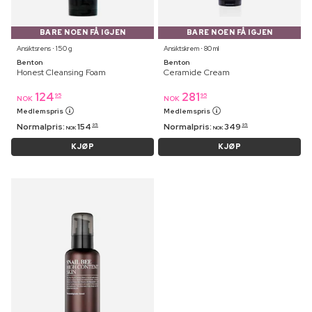
BARE NOEN FÅ IGJEN
BARE NOEN FÅ IGJEN
Ansiktsrens ⋅ 150 g
Ansiktskrem ⋅ 80 ml
Benton
Benton
Honest Cleansing Foam
Ceramide Cream
124
281
95
95
NOK
NOK
Medlemspris
Medlemspris
Normalpris:
154
Normalpris:
349
95
95
NOK
NOK
KJØP
KJØP