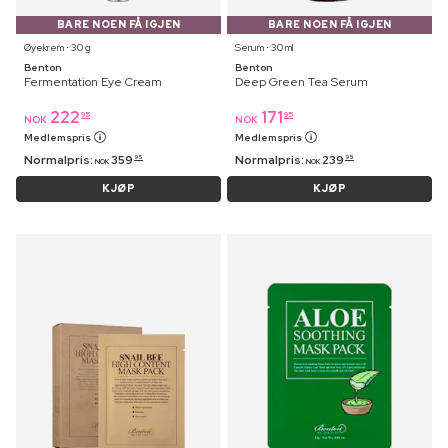
BARE NOEN FÅ IGJEN
BARE NOEN FÅ IGJEN
Øyekrem ⋅ 30 g
Serum ⋅ 30 ml
Benton
Benton
Fermentation Eye Cream
Deep Green Tea Serum
222
171
95
95
NOK
NOK
Medlemspris
Medlemspris
Normalpris:
359
Normalpris:
239
95
95
NOK
NOK
KJØP
KJØP