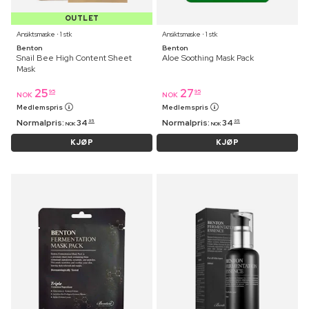
OUTLET
Ansiktsmaske ⋅ 1 stk
Ansiktsmaske ⋅ 1 stk
Benton
Benton
Snail Bee High Content Sheet
Aloe Soothing Mask Pack
Mask
25
27
95
95
NOK
NOK
Medlemspris
Medlemspris
Normalpris:
34
Normalpris:
34
95
95
NOK
NOK
KJØP
KJØP