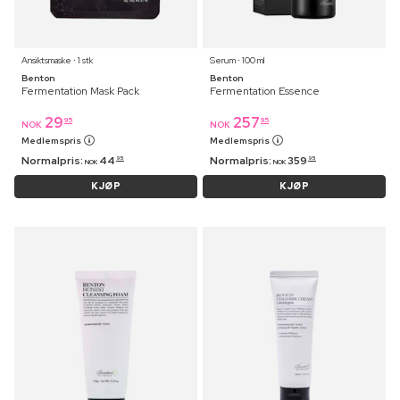
Ansiktsmaske ⋅ 1 stk
Serum ⋅ 100 ml
Benton
Benton
Fermentation Mask Pack
Fermentation Essence
29
257
95
95
NOK
NOK
Medlemspris
Medlemspris
Normalpris:
44
Normalpris:
359
95
95
NOK
NOK
KJØP
KJØP