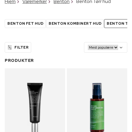
Hjem
Varemerker
Benton
Benton Tørr hud
BENTON FET HUD
BENTON KOMBINERT HUD
BENTON TØ
FILTER
PRODUKTER