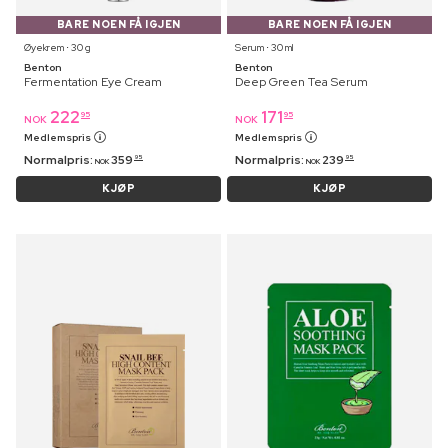
BARE NOEN FÅ IGJEN
BARE NOEN FÅ IGJEN
Øyekrem ⋅ 30 g
Serum ⋅ 30 ml
Benton
Benton
Fermentation Eye Cream
Deep Green Tea Serum
222
171
95
95
NOK
NOK
Medlemspris
Medlemspris
Normalpris:
359
Normalpris:
239
95
95
NOK
NOK
KJØP
KJØP