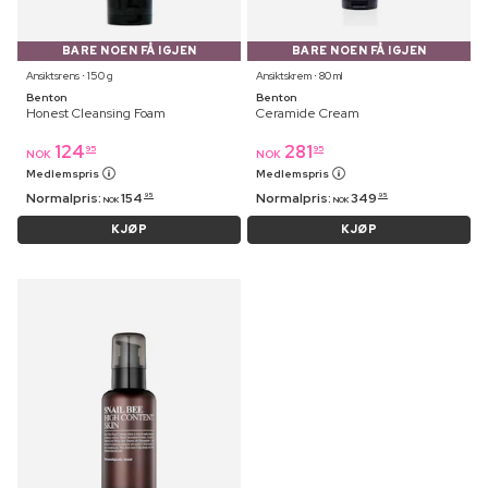
BARE NOEN FÅ IGJEN
BARE NOEN FÅ IGJEN
Ansiktsrens ⋅ 150 g
Ansiktskrem ⋅ 80 ml
Benton
Benton
Honest Cleansing Foam
Ceramide Cream
124
281
95
95
NOK
NOK
Medlemspris
Medlemspris
Normalpris:
154
Normalpris:
349
95
95
NOK
NOK
KJØP
KJØP