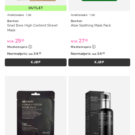
OUTLET
Ansiktsmaske ⋅ 1 stk
Ansiktsmaske ⋅ 1 stk
Benton
Benton
Snail Bee High Content Sheet
Aloe Soothing Mask Pack
Mask
25
27
95
95
NOK
NOK
Medlemspris
Medlemspris
Normalpris:
34
Normalpris:
34
95
95
NOK
NOK
KJØP
KJØP