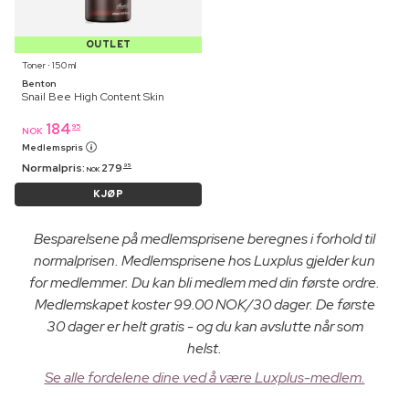
OUTLET
Toner ⋅ 150 ml
Benton
Snail Bee High Content Skin
184
95
NOK
Medlemspris
Normalpris:
279
95
NOK
KJØP
Besparelsene på medlemsprisene beregnes i forhold til
normalprisen. Medlemsprisene hos Luxplus gjelder kun
for medlemmer. Du kan bli medlem med din første ordre.
Medlemskapet koster 99.00 NOK/30 dager. De første
30 dager er helt gratis - og du kan avslutte når som
helst.
Se alle fordelene dine ved å være Luxplus-medlem.