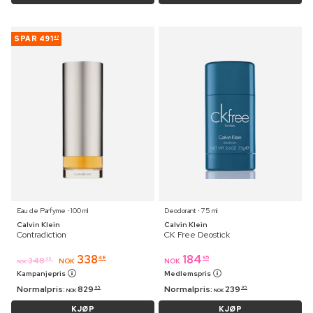
SPAR
491
47
Eau de Parfyme ⋅ 100 ml
Deodorant ⋅ 75 ml
Calvin Klein
Calvin Klein
Contradiction
CK Free Deostick
338
184
48
95
348
95
NOK
NOK
NOK
Kampanjepris
Medlemspris
Normalpris:
829
Normalpris:
239
95
95
NOK
NOK
KJØP
KJØP