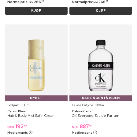
Normalpris:
266
Normalpris:
266
95
95
NOK
NOK
KJØP
KJØP
NYHET
BARE NOEN FÅ IGJEN
Bodymist ⋅ 100 ml
Eau de Parfyme ⋅ 200 ml
Calvin Klein
Calvin Klein
Hair & Body Mist Satin Cream
CK Everyone Eau de Parfum
192
887
95
95
NOK
NOK
Medlemspris
Medlemspris