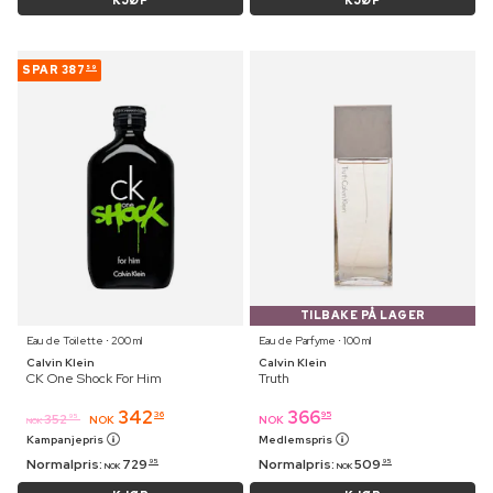
KJØP
KJØP
SPAR
387
59
TILBAKE PÅ LAGER
Eau de Toilette ⋅ 200 ml
Eau de Parfyme ⋅ 100 ml
Calvin Klein
Calvin Klein
CK One Shock For Him
Truth
342
366
36
95
352
95
NOK
NOK
NOK
Kampanjepris
Medlemspris
Normalpris:
729
Normalpris:
509
95
95
NOK
NOK