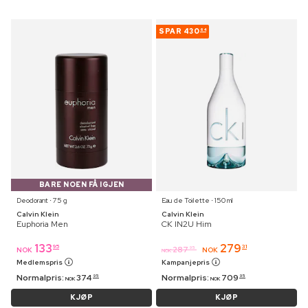
SPAR
430
64
BARE NOEN FÅ IGJEN
Deodorant ⋅ 75 g
Eau de Toilette ⋅ 150 ml
Calvin Klein
Calvin Klein
Euphoria Men
CK IN2U Him
133
279
95
31
287
95
NOK
NOK
NOK
Medlemspris
Kampanjepris
Normalpris:
374
Normalpris:
709
95
95
NOK
NOK
KJØP
KJØP