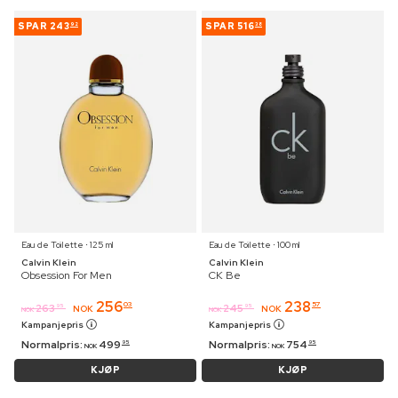
SPAR
243
SPAR
516
92
38
Eau de Toilette ⋅ 125 ml
Eau de Toilette ⋅ 100 ml
Calvin Klein
Calvin Klein
Obsession For Men
CK Be
256
238
03
57
263
245
95
95
NOK
NOK
NOK
NOK
Kampanjepris
Kampanjepris
Normalpris:
499
Normalpris:
754
95
95
NOK
NOK
KJØP
KJØP