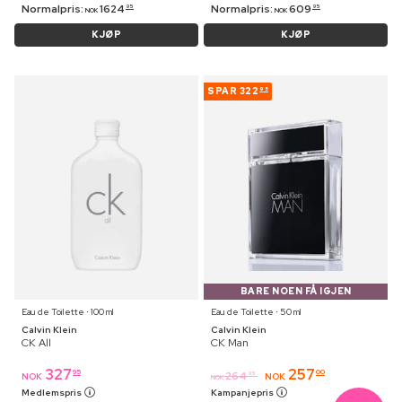
Normalpris:
1624
Normalpris:
609
95
95
NOK
NOK
KJØP
KJØP
SPAR
322
95
BARE NOEN FÅ IGJEN
Eau de Toilette ⋅ 100 ml
Eau de Toilette ⋅ 50 ml
Calvin Klein
Calvin Klein
CK All
CK Man
327
257
95
00
264
95
NOK
NOK
NOK
Medlemspris
Kampanjepris