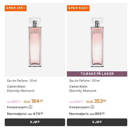
SPAR
295
SPAR
506
70
92
TILBAKE PÅ LAGER
Eau de Parfyme ⋅ 30 ml
Eau de Parfyme ⋅ 100 ml
Calvin Klein
Calvin Klein
Eternity Moment
Eternity Moment
184
353
25
03
189
363
95
95
NOK
NOK
NOK
NOK
Kampanjepris
Kampanjepris
Normalpris:
479
Normalpris:
859
95
95
NOK
NOK
KJØP
KJØP