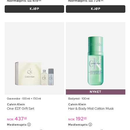
Normalpris:
419
Normalpris:
734
NOK
NOK
KJØP
KJØP
NYHET
Gaveeske ⋅ 100 ml + 150 ml
Bodymist ⋅ 100 ml
Calvin Klein
Calvin Klein
One EDT Gift Set
Hair & Body Mist Cotton Musk
437
192
95
95
NOK
NOK
Medlemspris
Medlemspris