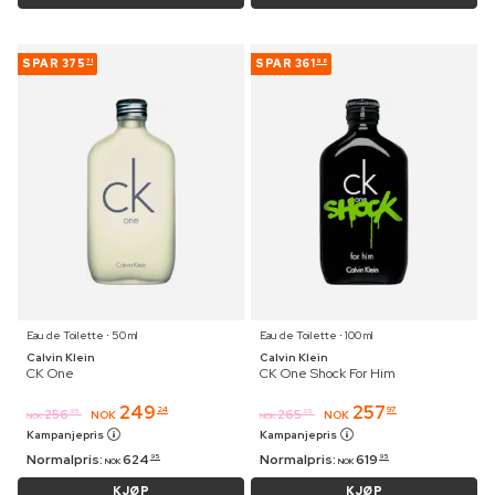
SPAR
375
SPAR
361
71
98
Eau de Toilette ⋅ 50 ml
Eau de Toilette ⋅ 100 ml
Calvin Klein
Calvin Klein
CK One
CK One Shock For Him
249
257
24
97
256
265
95
95
NOK
NOK
NOK
NOK
Kampanjepris
Kampanjepris
Normalpris:
624
Normalpris:
619
95
95
NOK
NOK
KJØP
KJØP