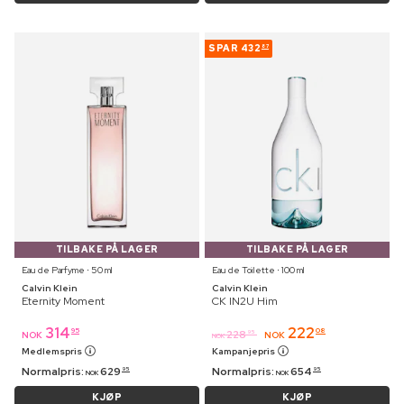
SPAR
432
87
TILBAKE PÅ LAGER
TILBAKE PÅ LAGER
Eau de Parfyme ⋅ 50 ml
Eau de Toilette ⋅ 100 ml
Calvin Klein
Calvin Klein
Eternity Moment
CK IN2U Him
314
222
95
08
228
95
NOK
NOK
NOK
Medlemspris
Kampanjepris
Normalpris:
629
Normalpris:
654
95
95
NOK
NOK
KJØP
KJØP