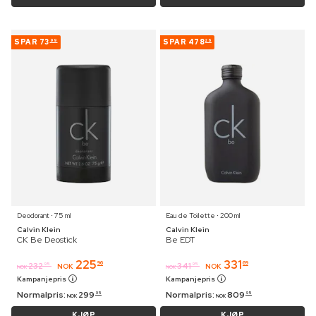
SPAR
73
SPAR
478
99
26
Deodorant ⋅ 75 ml
Eau de Toilette ⋅ 200 ml
Calvin Klein
Calvin Klein
CK Be Deostick
Be EDT
225
331
96
69
232
341
95
95
NOK
NOK
NOK
NOK
Kampanjepris
Kampanjepris
Normalpris:
299
Normalpris:
809
95
95
NOK
NOK
KJØP
KJØP