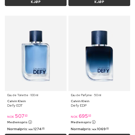
KJØP
KJØP
Eau de Toilette ⋅ 100 ml
Eau de Parfyme ⋅ 50 ml
Calvin Klein
Calvin Klein
Defy EDT
Defy EDP
507
695
95
95
NOK
NOK
Medlemspris
Medlemspris
Normalpris:
1274
Normalpris:
1069
95
95
NOK
NOK