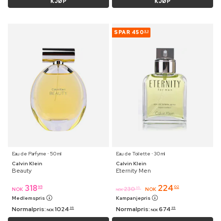
KJØP
KJØP
SPAR
450
93
Eau de Parfyme ⋅ 50 ml
Eau de Toilette ⋅ 30 ml
Calvin Klein
Calvin Klein
Beauty
Eternity Men
318
224
95
02
230
95
NOK
NOK
NOK
Medlemspris
Kampanjepris
Normalpris:
1024
Normalpris:
674
95
95
NOK
NOK