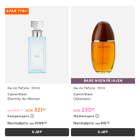
SPAR
778
93
BARE NOEN FÅ IGJEN
Eau de Parfyme ⋅ 100 ml
Eau de Parfyme ⋅ 50 ml
Calvin Klein
Calvin Klein
Eternity Air Woman
Obsession
321
230
02
95
330
95
NOK
NOK
NOK
Kampanjepris
Medlemspris
Normalpris:
1099
Normalpris:
615
95
95
NOK
NOK
KJØP
KJØP