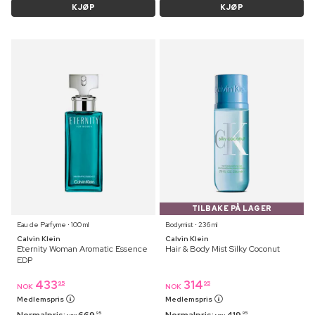
KJØP
KJØP
TILBAKE PÅ LAGER
Eau de Parfyme ⋅ 100 ml
Bodymist ⋅ 236 ml
Calvin Klein
Calvin Klein
Eternity Woman Aromatic Essence
Hair & Body Mist Silky Coconut
EDP
433
314
95
95
NOK
NOK
Medlemspris
Medlemspris
Normalpris:
669
Normalpris:
419
95
95