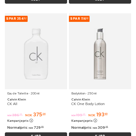
SPAR
354
SPAR
116
61
00
Eau de Toilette ⋅ 200 ml
Bodylotion ⋅ 250 ml
Calvin Klein
Calvin Klein
CK All
CK One Body Lotion
375
193
34
95
386
199
95
95
NOK
NOK
NOK
NOK
Kampanjepris
Kampanjepris
Normalpris:
729
Normalpris:
309
95
95
NOK
NOK