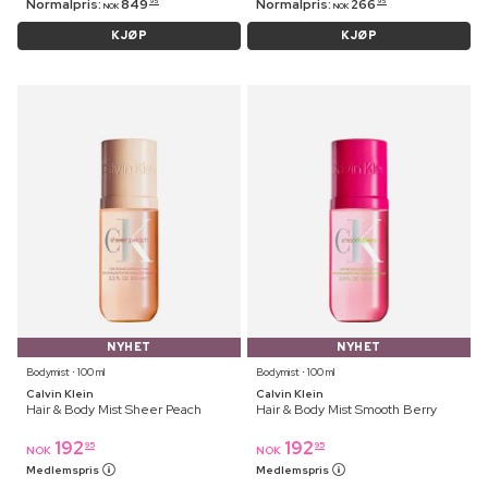
Normalpris:
849
Normalpris:
266
95
95
NOK
NOK
KJØP
KJØP
NYHET
NYHET
Bodymist ⋅ 100 ml
Bodymist ⋅ 100 ml
Calvin Klein
Calvin Klein
Hair & Body Mist Sheer Peach
Hair & Body Mist Smooth Berry
192
192
95
95
NOK
NOK
Medlemspris
Medlemspris