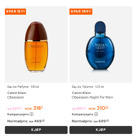
SPAR
151
SPAR
389
84
60
Eau de Parfyme ⋅ 100 ml
Eau de Toilette ⋅ 125 ml
Calvin Klein
Calvin Klein
Obsession
Obsession Night For Men
318
310
11
35
327
319
95
95
NOK
NOK
NOK
NOK
Kampanjepris
Kampanjepris
Normalpris:
469
Normalpris:
699
95
95
NOK
NOK
KJØP
KJØP