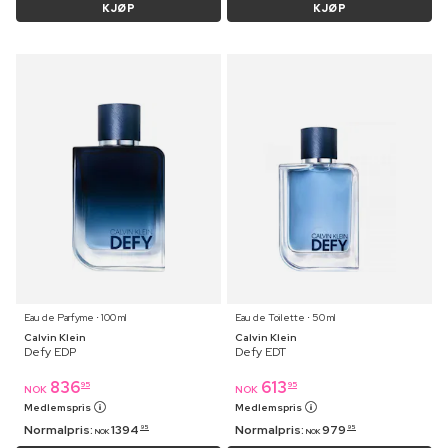
KJØP
KJØP
Eau de Parfyme ⋅ 100 ml
Eau de Toilette ⋅ 50 ml
Calvin Klein
Calvin Klein
Defy EDP
Defy EDT
836
613
95
95
NOK
NOK
Medlemspris
Medlemspris
Normalpris:
1394
Normalpris:
979
95
95
NOK
NOK