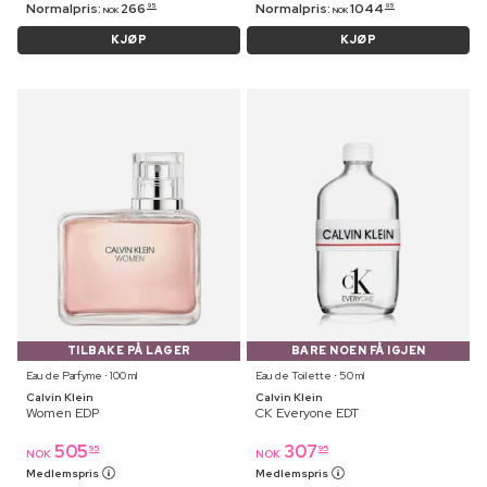
Normalpris:
266
Normalpris:
1044
95
95
NOK
NOK
KJØP
KJØP
TILBAKE PÅ LAGER
BARE NOEN FÅ IGJEN
Eau de Parfyme ⋅ 100 ml
Eau de Toilette ⋅ 50 ml
Calvin Klein
Calvin Klein
Women EDP
CK Everyone EDT
505
307
95
95
NOK
NOK
Medlemspris
Medlemspris