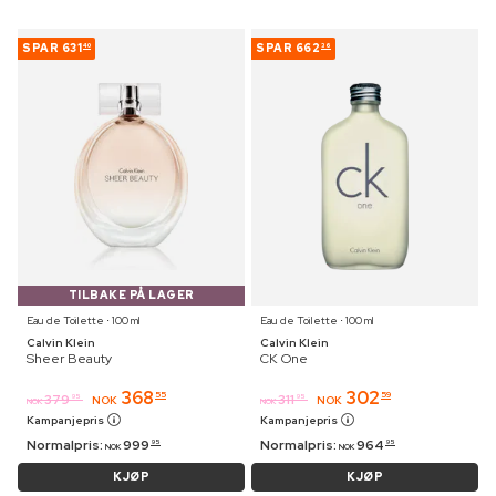
SPAR
631
SPAR
662
40
36
TILBAKE PÅ LAGER
Eau de Toilette ⋅ 100 ml
Eau de Toilette ⋅ 100 ml
Calvin Klein
Calvin Klein
Sheer Beauty
CK One
368
302
55
59
379
311
95
95
NOK
NOK
NOK
NOK
Kampanjepris
Kampanjepris
Normalpris:
999
Normalpris:
964
95
95
NOK
NOK
KJØP
KJØP