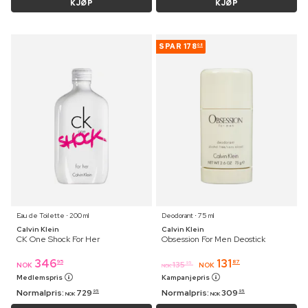
KJØP
KJØP
SPAR
178
08
Eau de Toilette ⋅ 200 ml
Deodorant ⋅ 75 ml
Calvin Klein
Calvin Klein
CK One Shock For Her
Obsession For Men Deostick
346
131
95
87
135
95
NOK
NOK
NOK
Medlemspris
Kampanjepris
Normalpris:
729
Normalpris:
309
95
95
NOK
NOK