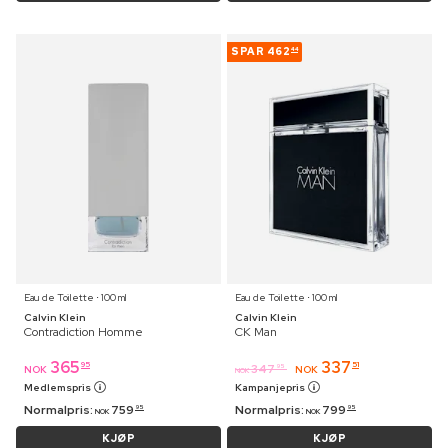
SPAR
462
44
Eau de Toilette ⋅ 100 ml
Eau de Toilette ⋅ 100 ml
Calvin Klein
Calvin Klein
Contradiction Homme
CK Man
365
337
95
51
347
95
NOK
NOK
NOK
Medlemspris
Kampanjepris
Normalpris:
759
Normalpris:
799
95
95
NOK
NOK
KJØP
KJØP