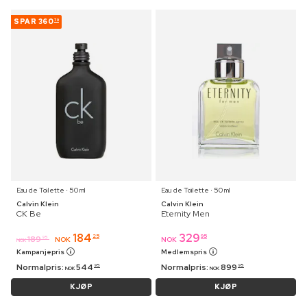
SPAR
360
70
Eau de Toilette ⋅ 50 ml
Eau de Toilette ⋅ 50 ml
Calvin Klein
Calvin Klein
CK Be
Eternity Men
184
329
25
95
189
95
NOK
NOK
NOK
Kampanjepris
Medlemspris
Normalpris:
544
Normalpris:
899
95
95
NOK
NOK
KJØP
KJØP