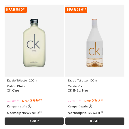
SPAR
590
SPAR
386
36
98
Eau de Toilette ⋅ 200 ml
Eau de Toilette ⋅ 100 ml
Calvin Klein
Calvin Klein
CK One
CK IN2U Her
399
257
59
97
411
265
95
95
NOK
NOK
NOK
NOK
Kampanjepris
Kampanjepris
Normalpris:
989
Normalpris:
644
95
95
NOK
NOK
KJØP
KJØP