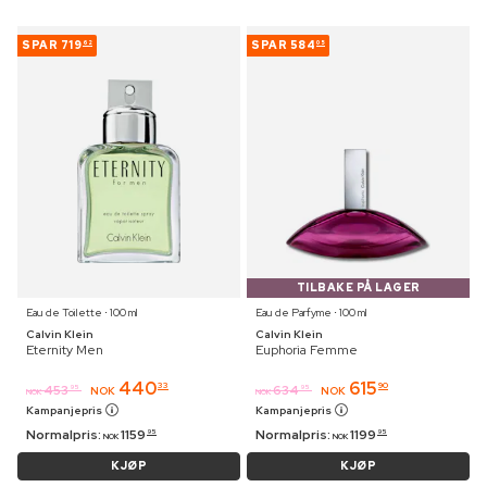
SPAR
719
SPAR
584
62
05
TILBAKE PÅ LAGER
Eau de Toilette ⋅ 100 ml
Eau de Parfyme ⋅ 100 ml
Calvin Klein
Calvin Klein
Eternity Men
Euphoria Femme
440
615
33
90
453
634
95
95
NOK
NOK
NOK
NOK
Kampanjepris
Kampanjepris
Normalpris:
1159
Normalpris:
1199
95
95
NOK
NOK
KJØP
KJØP