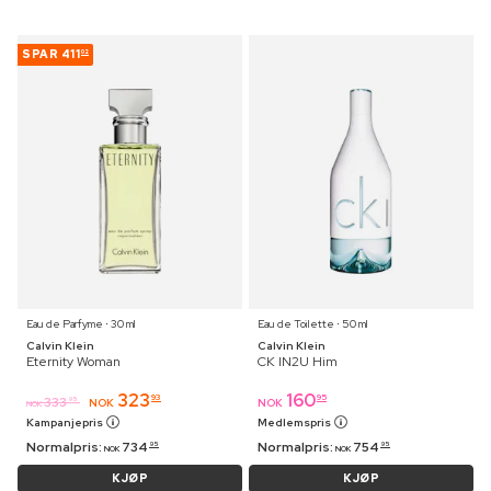
SPAR
411
02
Eau de Parfyme ⋅ 30 ml
Eau de Toilette ⋅ 50 ml
Calvin Klein
Calvin Klein
Eternity Woman
CK IN2U Him
323
160
93
95
333
95
NOK
NOK
NOK
Kampanjepris
Medlemspris
Normalpris:
734
Normalpris:
754
95
95
NOK
NOK
KJØP
KJØP