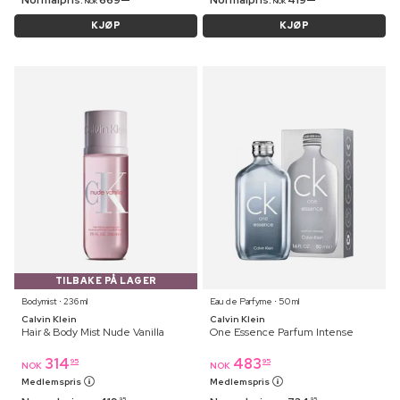
NOK
NOK
KJØP
KJØP
TILBAKE PÅ LAGER
Bodymist ⋅ 236 ml
Eau de Parfyme ⋅ 50 ml
Calvin Klein
Calvin Klein
Hair & Body Mist Nude Vanilla
One Essence Parfum Intense
314
483
95
95
NOK
NOK
Medlemspris
Medlemspris
95
95