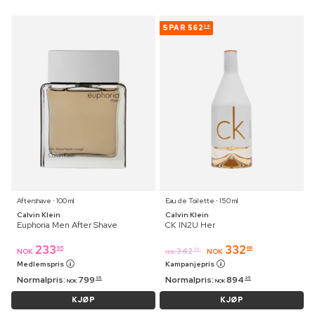
SPAR
562
29
Aftershave ⋅ 100 ml
Eau de Toilette ⋅ 150 ml
Calvin Klein
Calvin Klein
Euphoria Men After Shave
CK IN2U Her
233
332
95
66
342
95
NOK
NOK
NOK
Medlemspris
Kampanjepris
Normalpris:
799
Normalpris:
894
95
95
NOK
NOK
KJØP
KJØP