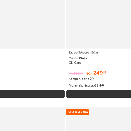
Eau de Toilette ⋅ 50 ml
Calvin Klein
CK One
249
24
256
95
NOK
NOK
Kampanjepris
Normalpris:
624
95
NOK
SPAR
478
26