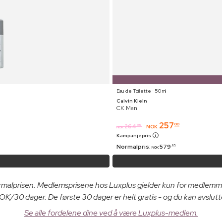
Eau de Toilette ⋅ 50 ml
Calvin Klein
CK Man
257
00
264
95
NOK
NOK
Kampanjepris
Normalpris:
579
95
NOK
ormalprisen. Medlemsprisene hos Luxplus gjelder kun for medlemm
K/30 dager. De første 30 dager er helt gratis - og du kan avslutt
Se alle fordelene dine ved å være Luxplus-medlem.