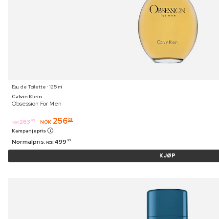
Eau de Toilette ⋅ 125 ml
Calvin Klein
Obsession For Men
256
03
263
95
NOK
NOK
Kampanjepris
Normalpris:
499
95
NOK
KJØP