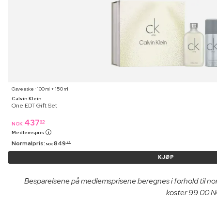
Gaveeske ⋅ 100 ml + 150 ml
Calvin Klein
One EDT Gift Set
437
95
NOK
Medlemspris
Normalpris:
849
95
NOK
KJØP
Besparelsene på medlemsprisene beregnes i forhold til n
koster 99.00 NO