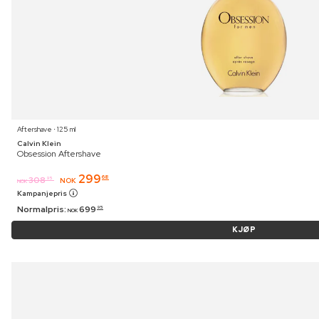
Aftershave ⋅ 125 ml
Calvin Klein
Obsession Aftershave
299
68
308
95
NOK
NOK
Kampanjepris
Normalpris:
699
95
NOK
KJØP