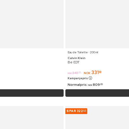
Eau de Toilette ⋅ 200 ml
Calvin Klein
Be EDT
331
69
341
95
NOK
NOK
Kampanjepris
Normalpris:
809
95
NOK
SPAR
322
95