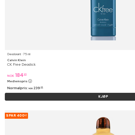
Deodorant ⋅ 75 ml
Calvin Klein
CK Free Deostick
184
95
NOK
Medlemspris
Normalpris:
239
95
NOK
KJØP
SPAR
400
27