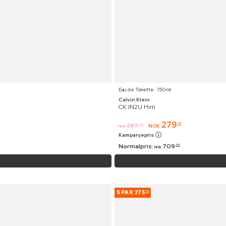
Eau de Toilette ⋅ 150 ml
Calvin Klein
CK IN2U Him
279
31
287
95
NOK
NOK
Kampanjepris
Normalpris:
709
95
NOK
SPAR
375
71