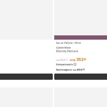
Eau de Parfyme ⋅ 100 ml
Calvin Klein
Eternity Moment
353
03
363
95
NOK
NOK
Kampanjepris
Normalpris:
859
95
NOK