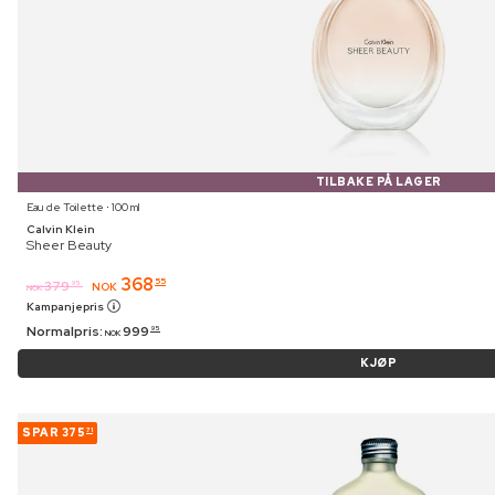
TILBAKE PÅ LAGER
Eau de Toilette ⋅ 100 ml
Calvin Klein
Sheer Beauty
368
55
379
95
NOK
NOK
Kampanjepris
Normalpris:
999
95
NOK
KJØP
SPAR
375
71