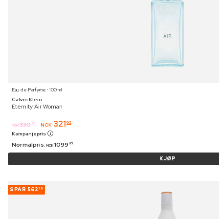
Eau de Parfyme ⋅ 100 ml
Calvin Klein
Eternity Air Woman
321
02
330
95
NOK
NOK
Kampanjepris
Normalpris:
1099
95
NOK
KJØP
SPAR
562
29