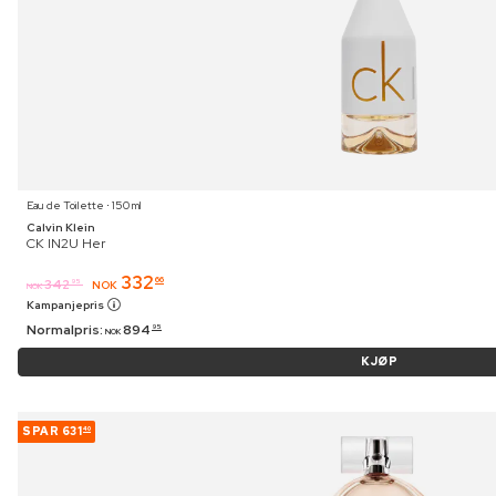
Eau de Toilette ⋅ 150 ml
Calvin Klein
CK IN2U Her
332
66
342
95
NOK
NOK
Kampanjepris
Normalpris:
894
95
NOK
KJØP
SPAR
631
40