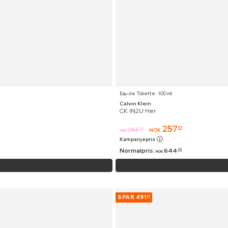
Eau de Toilette ⋅ 100 ml
Calvin Klein
CK IN2U Her
257
97
265
95
NOK
NOK
Kampanjepris
Normalpris:
644
95
NOK
SPAR
491
47