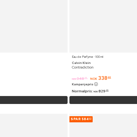
Eau de Parfyme ⋅ 100 ml
Calvin Klein
Contradiction
338
48
348
95
NOK
NOK
Kampanjepris
Normalpris:
829
95
NOK
SPAR
584
05