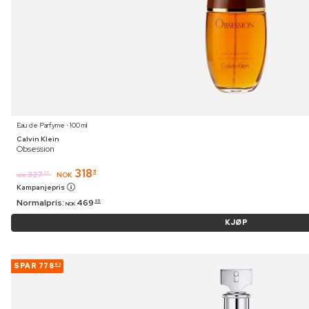
Eau de Parfyme ⋅ 100 ml
Calvin Klein
Obsession
318
11
327
95
NOK
NOK
Kampanjepris
Normalpris:
469
95
NOK
KJØP
SPAR
778
93