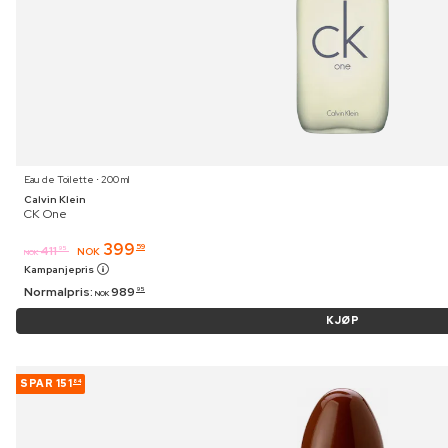
Eau de Toilette ⋅ 200 ml
Calvin Klein
CK One
399
59
411
95
NOK
NOK
Kampanjepris
Normalpris:
989
95
NOK
KJØP
SPAR
151
84