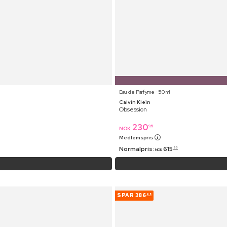
Eau de Parfyme ⋅ 50 ml
Calvin Klein
Obsession
230
95
NOK
Medlemspris
Normalpris:
615
95
NOK
SPAR
386
98