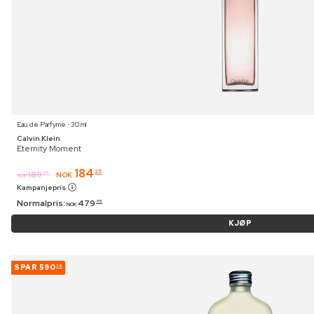
Eau de Parfyme ⋅ 30 ml
Calvin Klein
Eternity Moment
184
25
189
95
NOK
NOK
Kampanjepris
Normalpris:
479
95
NOK
KJØP
SPAR
590
36