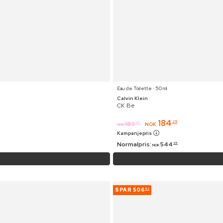
Eau de Toilette ⋅ 50 ml
Calvin Klein
CK Be
184
25
189
95
NOK
NOK
Kampanjepris
Normalpris:
544
95
NOK
SPAR
506
92