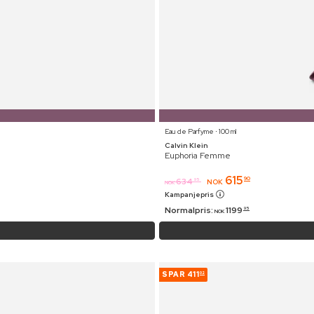
Eau de Parfyme ⋅ 100 ml
Calvin Klein
Euphoria Femme
615
90
634
95
NOK
NOK
Kampanjepris
Normalpris:
1199
95
NOK
SPAR
411
02