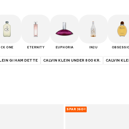
CK ONE
ETERNITY
EUPHORIA
IN2U
OBSESSI
LEIN GI HAM DETTE
CALVIN KLEIN UNDER 800 KR.
CALVIN KLE
SPAR
360
70