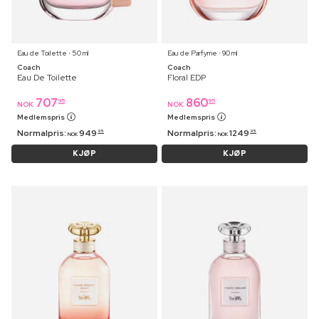
Eau de Toilette ⋅ 50 ml
Eau de Parfyme ⋅ 90 ml
Coach
Coach
Eau De Toilette
Floral EDP
707
860
95
95
NOK
NOK
Medlemspris
Medlemspris
Normalpris:
949
Normalpris:
1249
95
95
NOK
NOK
KJØP
KJØP