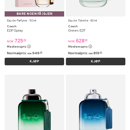
BARE NOEN FÅ IGJEN
Eau de Parfyme ⋅ 50 ml
Eau de Toilette ⋅ 60 ml
Coach
Coach
EDP Spray
Green EDT
725
628
95
95
NOK
NOK
Medlemspris
Medlemspris
Normalpris:
949
Normalpris:
819
95
95
NOK
NOK
KJØP
KJØP