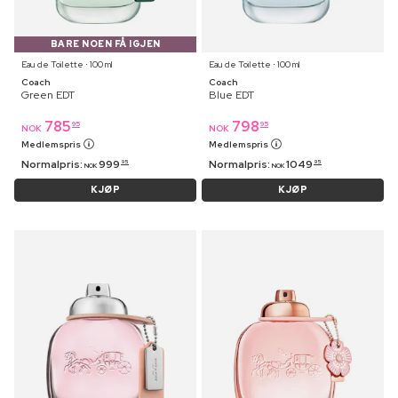
BARE NOEN FÅ IGJEN
Eau de Toilette ⋅ 100 ml
Eau de Toilette ⋅ 100 ml
Coach
Coach
Green EDT
Blue EDT
785
798
95
95
NOK
NOK
Medlemspris
Medlemspris
Normalpris:
999
Normalpris:
1049
95
95
NOK
NOK
KJØP
KJØP