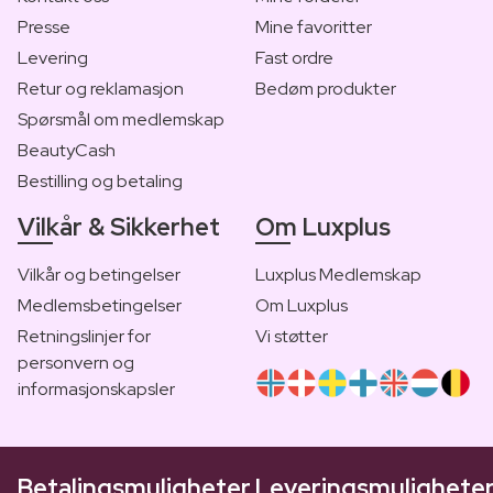
Presse
Mine favoritter
Levering
Fast ordre
Retur og reklamasjon
Bedøm produkter
Spørsmål om medlemskap
BeautyCash
Bestilling og betaling
Vilkår & Sikkerhet
Om Luxplus
Vilkår og betingelser
Luxplus Medlemskap
Medlemsbetingelser
Om Luxplus
Retningslinjer for
Vi støtter
personvern og
informasjonskapsler
Betalingsmuligheter
Leveringsmulighete