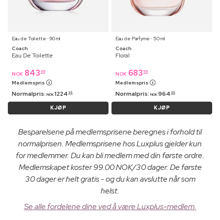
Eau de Toilette ⋅ 90 ml
Eau de Parfyme ⋅ 50 ml
Coach
Coach
Eau De Toilette
Floral
843
683
95
95
NOK
NOK
Medlemspris
Medlemspris
Normalpris:
1224
Normalpris:
964
95
95
NOK
NOK
KJØP
KJØP
Besparelsene på medlemsprisene beregnes i forhold til
normalprisen. Medlemsprisene hos Luxplus gjelder kun
for medlemmer. Du kan bli medlem med din første ordre.
Medlemskapet koster 99.00 NOK/30 dager. De første
30 dager er helt gratis - og du kan avslutte når som
helst.
Se alle fordelene dine ved å være Luxplus-medlem.