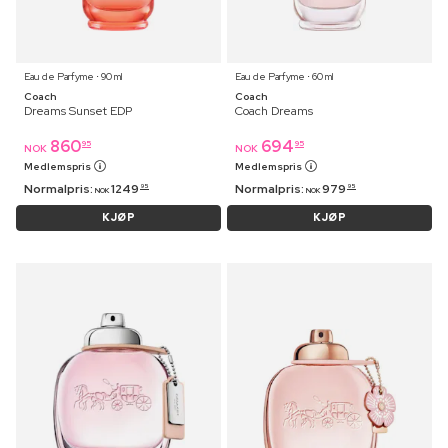
Eau de Parfyme ⋅ 90 ml
Eau de Parfyme ⋅ 60 ml
Coach
Coach
Dreams Sunset EDP
Coach Dreams
860
694
95
95
NOK
NOK
Medlemspris
Medlemspris
Normalpris:
1249
Normalpris:
979
95
95
NOK
NOK
KJØP
KJØP