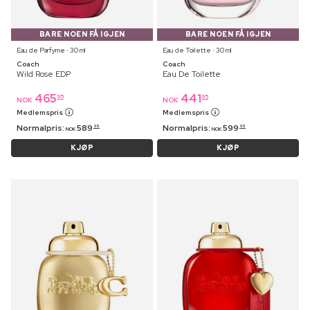
BARE NOEN FÅ IGJEN
BARE NOEN FÅ IGJEN
Eau de Parfyme ⋅ 30 ml
Eau de Toilette ⋅ 30 ml
Coach
Coach
Wild Rose EDP
Eau De Toilette
465
441
95
95
NOK
NOK
Medlemspris
Medlemspris
Normalpris:
589
Normalpris:
599
95
95
NOK
NOK
KJØP
KJØP