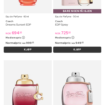
BARE NOEN FÅ IGJEN
Eau de Parfyme ⋅ 60 ml
Eau de Parfyme ⋅ 50 ml
Coach
Coach
Dreams Sunset EDP
EDP Spray
694
725
95
95
NOK
NOK
Medlemspris
Medlemspris
Normalpris:
999
Normalpris:
949
95
95
NOK
NOK
KJØP
KJØP