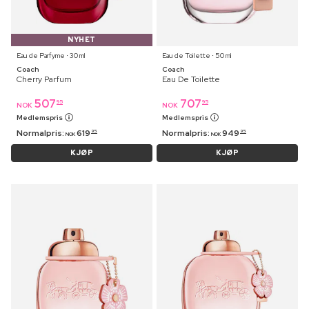
NYHET
Eau de Parfyme ⋅ 30 ml
Eau de Toilette ⋅ 50 ml
Coach
Coach
Cherry Parfum
Eau De Toilette
507
707
95
95
NOK
NOK
Medlemspris
Medlemspris
Normalpris:
619
Normalpris:
949
95
95
NOK
NOK
KJØP
KJØP