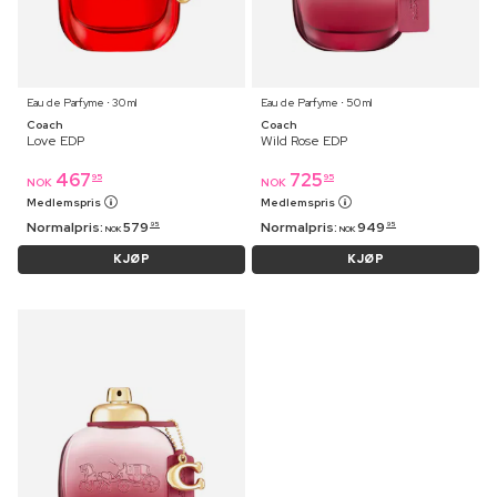
Eau de Parfyme ⋅ 30 ml
Eau de Parfyme ⋅ 50 ml
Coach
Coach
Love EDP
Wild Rose EDP
467
725
95
95
NOK
NOK
Medlemspris
Medlemspris
Normalpris:
579
Normalpris:
949
95
95
NOK
NOK
KJØP
KJØP