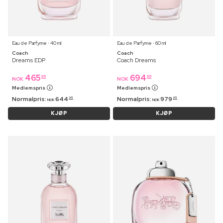
Eau de Parfyme ⋅ 40 ml
Eau de Parfyme ⋅ 60 ml
Coach
Coach
Dreams EDP
Coach Dreams
465
694
95
95
NOK
NOK
Medlemspris
Medlemspris
Normalpris:
644
Normalpris:
979
95
95
NOK
NOK
KJØP
KJØP