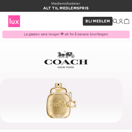
Medlemsfordeler:
ALT TIL MEDLEMSPRIS
BLI MEDLEM
La gløden vare lenger 🤎 alt for å bevare brunfargen