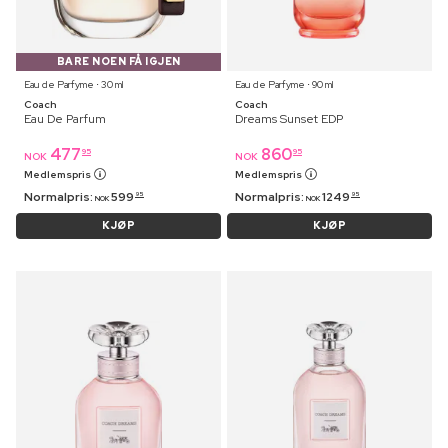
BARE NOEN FÅ IGJEN
Eau de Parfyme ⋅ 30 ml
Eau de Parfyme ⋅ 90 ml
Coach
Coach
Eau De Parfum
Dreams Sunset EDP
477
860
95
95
NOK
NOK
Medlemspris
Medlemspris
Normalpris:
599
Normalpris:
1249
95
95
NOK
NOK
KJØP
KJØP