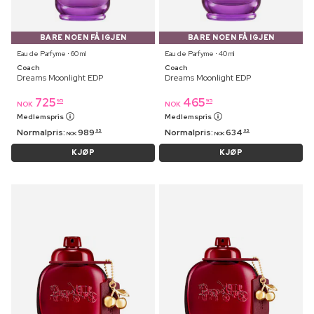
BARE NOEN FÅ IGJEN
BARE NOEN FÅ IGJEN
Eau de Parfyme ⋅ 60 ml
Eau de Parfyme ⋅ 40 ml
Coach
Coach
Dreams Moonlight EDP
Dreams Moonlight EDP
725
465
95
95
NOK
NOK
Medlemspris
Medlemspris
Normalpris:
989
Normalpris:
634
95
95
NOK
NOK
KJØP
KJØP