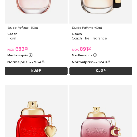
Eau de Parfyme ⋅ 50 ml
Eau de Parfyme ⋅ 90 ml
Coach
Coach
Floral
Coach The Fragrance
683
891
95
95
NOK
NOK
Medlemspris
Medlemspris
Normalpris:
964
Normalpris:
1249
95
95
NOK
NOK
KJØP
KJØP