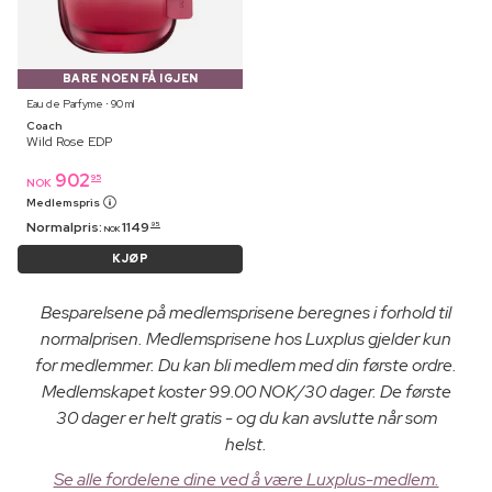
BARE NOEN FÅ IGJEN
Eau de Parfyme ⋅ 90 ml
Coach
Wild Rose EDP
902
95
NOK
Medlemspris
Normalpris:
1149
95
NOK
KJØP
Besparelsene på medlemsprisene beregnes i forhold til
normalprisen. Medlemsprisene hos Luxplus gjelder kun
for medlemmer. Du kan bli medlem med din første ordre.
Medlemskapet koster 99.00 NOK/30 dager. De første
30 dager er helt gratis - og du kan avslutte når som
helst.
Se alle fordelene dine ved å være Luxplus-medlem.