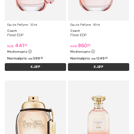
Eau de Parfyme ⋅ 30 ml
Eau de Parfyme ⋅ 90 ml
Coach
Coach
Floral EDP
Floral EDP
441
860
95
95
NOK
NOK
Medlemspris
Medlemspris
Normalpris:
599
Normalpris:
1249
95
95
NOK
NOK
KJØP
KJØP