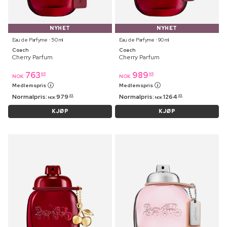
NYHET
NYHET
Eau de Parfyme ⋅ 50 ml
Eau de Parfyme ⋅ 90 ml
Coach
Coach
Cherry Parfum
Cherry Parfum
763
989
95
95
NOK
NOK
Medlemspris
Medlemspris
Normalpris:
979
Normalpris:
1264
95
95
NOK
NOK
KJØP
KJØP