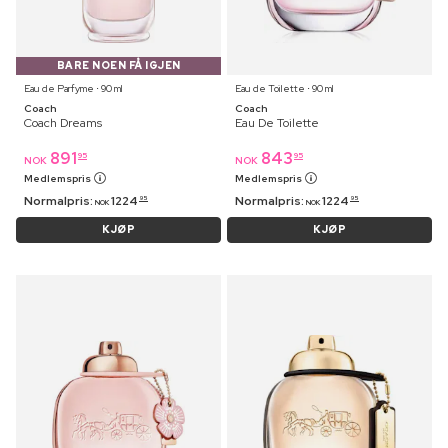
BARE NOEN FÅ IGJEN
Eau de Parfyme ⋅ 90 ml
Eau de Toilette ⋅ 90 ml
Coach
Coach
Coach Dreams
Eau De Toilette
891
843
95
95
NOK
NOK
Medlemspris
Medlemspris
Normalpris:
1224
Normalpris:
1224
95
95
NOK
NOK
KJØP
KJØP