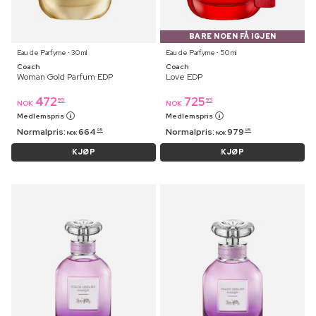
BARE NOEN FÅ IGJEN
Eau de Parfyme ⋅ 30 ml
Eau de Parfyme ⋅ 50 ml
Coach
Coach
Woman Gold Parfum EDP
Love EDP
472
725
95
95
NOK
NOK
Medlemspris
Medlemspris
Normalpris:
664
Normalpris:
979
95
95
NOK
NOK
KJØP
KJØP