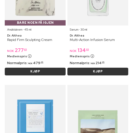
BARE NOEN FÅ IGJEN
Ansiktskrem ⋅ 45 ml
Serum ⋅ 30 ml
Dr. Althea
Dr. Althea
Rapid Firm Sculpting Cream
Multi-Action Infusion Serum
277
134
95
95
NOK
NOK
Medlemspris
Medlemspris
Normalpris:
479
Normalpris:
214
95
95
NOK
NOK
KJØP
KJØP