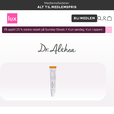
Medlemsfordeler:
ALT TIL MEDLEMSPRIS
BLI MEDLEM
Få opptil 25 % ekstra rabatt på Sunday Steals ⚡ Kun søndag. Kun i appen.