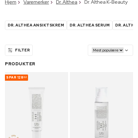
Hjem
Varemerker
Dr. Althea
Dr. Althea K-Beauty
DR. ALTHEA ANSIKTSKREM
DR. ALTHEA SERUM
DR. ALTHE
FILTER
PRODUKTER
SPAR
128
99