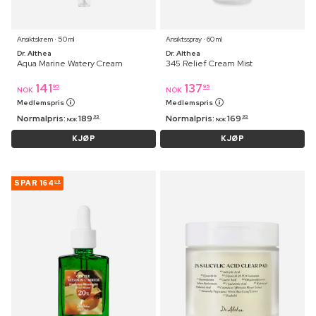
Ansiktskrem ⋅ 50 ml
Ansiktsspray ⋅ 60 ml
Dr. Althea
Dr. Althea
Aqua Marine Watery Cream
345 Relief Cream Mist
141
137
95
95
NOK
NOK
Medlemspris
Medlemspris
Normalpris:
189
Normalpris:
169
95
95
NOK
NOK
KJØP
KJØP
SPAR
164
06