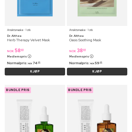
Ansiktsmaske ⋅ 1 stk
Ansiktsmaske ⋅ 1 stk
Dr. Althea
Dr. Althea
Herb Therapy Velvet Mask
Oasis Soothing Mask
58
38
95
95
NOK
NOK
Medlemspris
Medlemspris
Normalpris:
74
Normalpris:
59
95
95
NOK
NOK
KJØP
KJØP
BUNDLE PRIS
BUNDLE PRIS