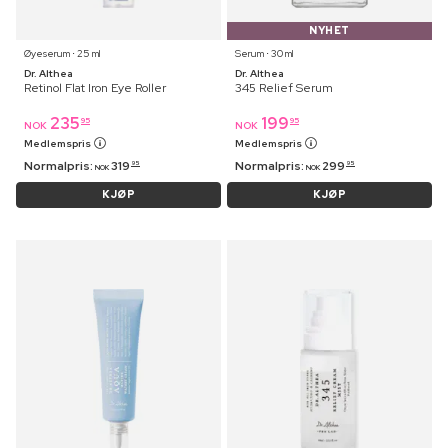
NYHET
Øyeserum ⋅ 25 ml
Serum ⋅ 30 ml
Dr. Althea
Dr. Althea
Retinol Flat Iron Eye Roller
345 Relief Serum
235
199
95
95
NOK
NOK
Medlemspris
Medlemspris
Normalpris:
319
Normalpris:
299
95
95
NOK
NOK
KJØP
KJØP