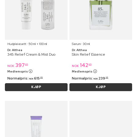
Hudpleiesett ⋅ 50 ml + 100 ml
Serum ⋅ 30 ml
Dr. Althea
Dr. Althea
345 Relief Cream & Mist Duo
Skin Relief Essence
397
142
95
95
NOK
NOK
Medlemspris
Medlemspris
Normalpris:
615
Normalpris:
239
95
95
NOK
NOK
KJØP
KJØP