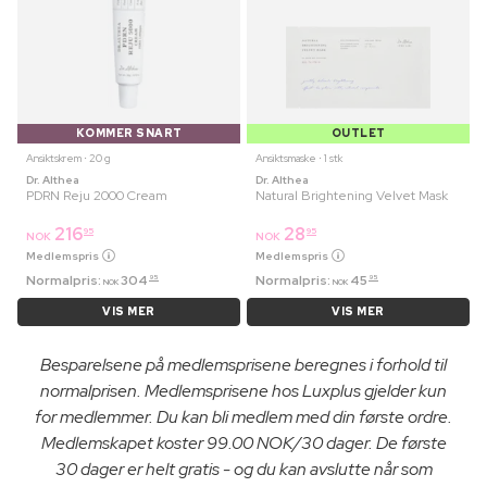
KOMMER SNART
OUTLET
Ansiktskrem ⋅ 20 g
Ansiktsmaske ⋅ 1 stk
Dr. Althea
Dr. Althea
PDRN Reju 2000 Cream
Natural Brightening Velvet Mask
216
28
95
95
NOK
NOK
Medlemspris
Medlemspris
Normalpris:
304
Normalpris:
45
95
95
NOK
NOK
VIS MER
VIS MER
Besparelsene på medlemsprisene beregnes i forhold til
normalprisen. Medlemsprisene hos Luxplus gjelder kun
for medlemmer. Du kan bli medlem med din første ordre.
Medlemskapet koster 99.00 NOK/30 dager. De første
30 dager er helt gratis - og du kan avslutte når som