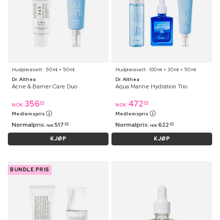
Hudpleiesett ⋅ 50 ml + 50 ml
Hudpleiesett ⋅ 100 ml + 30 ml + 50 ml
Dr. Althea
Dr. Althea
Acne & Barrier Care Duo
Aqua Marine Hydration Trio
356
472
95
95
NOK
NOK
Medlemspris
Medlemspris
Normalpris:
517
Normalpris:
622
95
95
NOK
NOK
KJØP
KJØP
BUNDLE PRIS