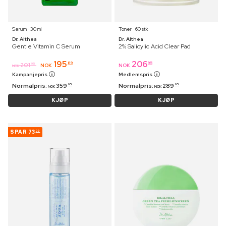
Serum ⋅ 30 ml
Toner ⋅ 60 stk
Dr. Althea
Dr. Althea
Gentle Vitamin C Serum
2% Salicylic Acid Clear Pad
195
206
89
95
201
95
NOK
NOK
NOK
Kampanjepris
Medlemspris
Normalpris:
359
Normalpris:
289
95
95
NOK
NOK
KJØP
KJØP
SPAR
73
39