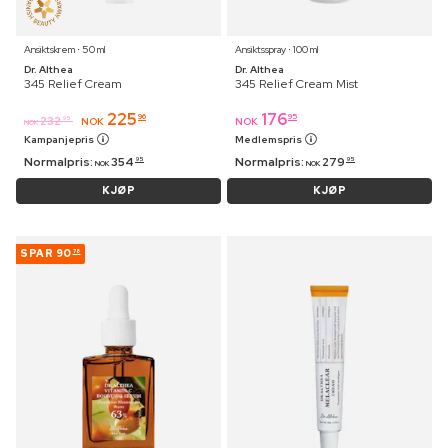
Ansiktskrem ⋅ 50 ml
Ansiktsspray ⋅ 100 ml
Dr. Althea
Dr. Althea
345 Relief Cream
345 Relief Cream Mist
225
176
96
95
232
95
NOK
NOK
NOK
Kampanjepris
Medlemspris
Normalpris:
354
Normalpris:
279
95
95
NOK
NOK
KJØP
KJØP
SPAR
90
78