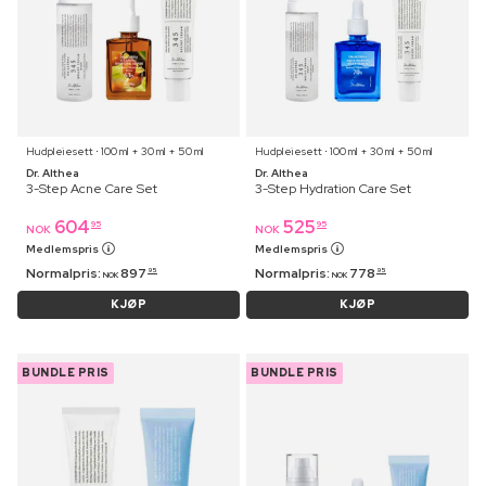
Hudpleiesett ⋅ 100 ml + 30 ml + 50 ml
Hudpleiesett ⋅ 100 ml + 30 ml + 50 ml
Dr. Althea
Dr. Althea
3-Step Acne Care Set
3-Step Hydration Care Set
604
525
95
95
NOK
NOK
Medlemspris
Medlemspris
Normalpris:
897
Normalpris:
778
95
95
NOK
NOK
KJØP
KJØP
BUNDLE PRIS
BUNDLE PRIS