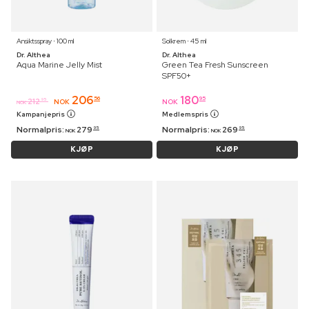
Ansiktsspray ⋅ 100 ml
Solkrem ⋅ 45 ml
Dr. Althea
Dr. Althea
Aqua Marine Jelly Mist
Green Tea Fresh Sunscreen
SPF50+
206
180
56
95
212
95
NOK
NOK
NOK
Kampanjepris
Medlemspris
Normalpris:
279
Normalpris:
269
95
95
NOK
NOK
KJØP
KJØP