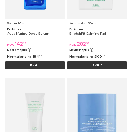
Serum ⋅ 30 ml
Ansiktsmaske ⋅ 50 stk
Dr. Althea
Dr. Althea
Aqua Marine Deep Serum
StretchFit Calming Pad
142
202
95
95
NOK
NOK
Medlemspris
Medlemspris
Normalpris:
184
Normalpris:
309
95
95
NOK
NOK
KJØP
KJØP