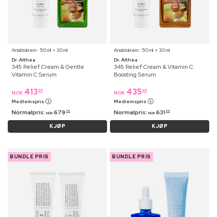
Ansiktskrem ⋅ 50 ml + 30 ml
Ansiktskrem ⋅ 50 ml + 30 ml
Dr. Althea
Dr. Althea
345 Relief Cream & Gentle
345 Relief Cream & Vitamin C
Vitamin C Serum
Boosting Serum
413
435
95
95
NOK
NOK
Medlemspris
Medlemspris
Normalpris:
679
Normalpris:
631
95
95
NOK
NOK
KJØP
KJØP
BUNDLE PRIS
BUNDLE PRIS