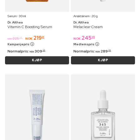
Serum ⋅ 30 ml
Ansiktskrem ⋅ 20 g
Dr. Althea
Dr. Althea
Vitamin C Boosting Serum
Melaclear Cream
219
245
17
95
225
95
NOK
NOK
NOK
Kampanjepris
Medlemspris
Normalpris:
309
Normalpris:
289
95
95
NOK
NOK
KJØP
KJØP