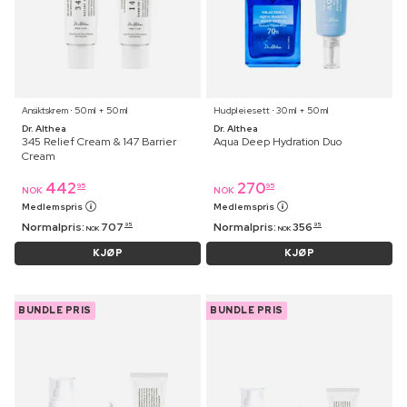
Ansiktskrem ⋅ 50 ml + 50 ml
Hudpleiesett ⋅ 30 ml + 50 ml
Dr. Althea
Dr. Althea
345 Relief Cream & 147 Barrier
Aqua Deep Hydration Duo
Cream
442
270
95
95
NOK
NOK
Medlemspris
Medlemspris
Normalpris:
707
Normalpris:
356
95
95
NOK
NOK
KJØP
KJØP
BUNDLE PRIS
BUNDLE PRIS