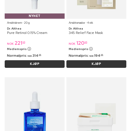
NYHET
Ansiktskrem ⋅ 20 g
Ansiktsmaske ⋅ 4 stk
Dr. Althea
Dr. Althea
Pure Retinol 0.15% Cream
345 Relief Face Mask
221
120
95
95
NOK
NOK
Medlemspris
Medlemspris
Normalpris:
314
Normalpris:
194
95
95
NOK
NOK
KJØP
KJØP