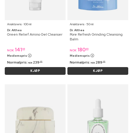
Ansiktsrens ⋅ 100 ml
Ansiktsrens ⋅ 50 ml
Dr. Althea
Dr. Althea
Green Relief Amino Gel Cleanser
Pore Refresh Grinding Cleansing
Balm
141
180
95
95
NOK
NOK
Medlemspris
Medlemspris
Normalpris:
239
Normalpris:
289
95
95
NOK
NOK
KJØP
KJØP