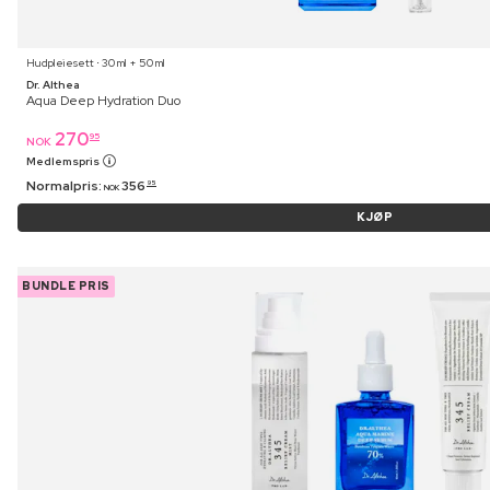
Hudpleiesett ⋅ 30 ml + 50 ml
Dr. Althea
Aqua Deep Hydration Duo
270
95
NOK
Medlemspris
Normalpris:
356
95
NOK
KJØP
BUNDLE PRIS