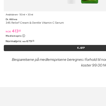
Ansiktskrem ⋅ 50 ml + 30 ml
Dr. Althea
345 Relief Cream & Gentle Vitamin C Serum
413
95
NOK
Medlemspris
Normalpris:
679
95
NOK
KJØP
Besparelsene på medlemsprisene beregnes i forhold til n
koster 99.00 NO