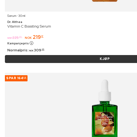
Serum ⋅ 30 ml
Dr. Althea
Vitamin C Boosting Serum
219
17
225
95
NOK
NOK
Kampanjepris
Normalpris:
309
95
NOK
KJØP
SPAR
164
06