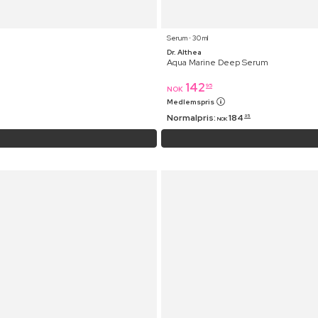
Serum ⋅ 30 ml
Dr. Althea
Aqua Marine Deep Serum
142
95
NOK
Medlemspris
Normalpris:
184
95
NOK