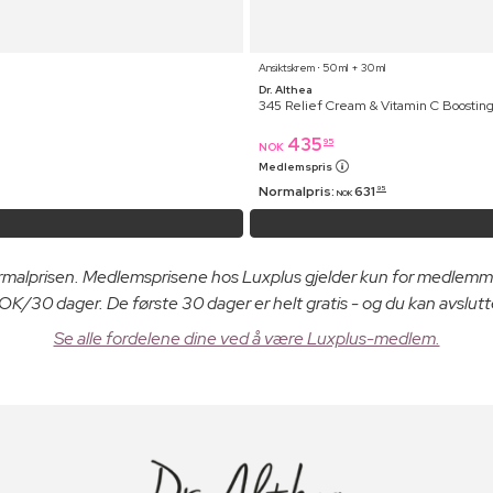
Ansiktskrem ⋅ 50 ml + 30 ml
Dr. Althea
345 Relief Cream & Vitamin C Boostin
435
95
NOK
Medlemspris
Normalpris:
631
95
NOK
ormalprisen. Medlemsprisene hos Luxplus gjelder kun for medlemm
K/30 dager. De første 30 dager er helt gratis - og du kan avslutt
Se alle fordelene dine ved å være Luxplus-medlem.