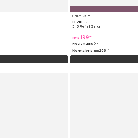
Serum ⋅ 30 ml
Dr. Althea
345 Relief Serum
199
95
NOK
Medlemspris
Normalpris:
299
95
NOK