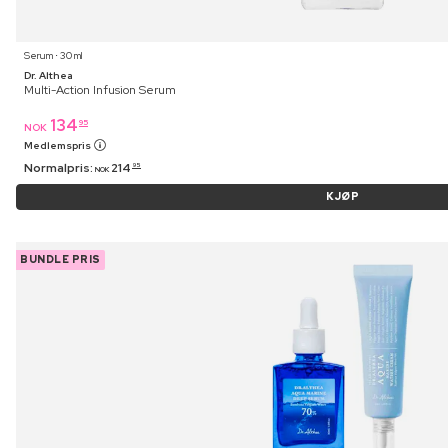
Serum ⋅ 30 ml
Dr. Althea
Multi-Action Infusion Serum
134
95
NOK
Medlemspris
Normalpris:
214
95
NOK
KJØP
BUNDLE PRIS