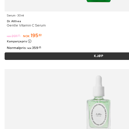
Serum ⋅ 30 ml
Dr. Althea
Gentle Vitamin C Serum
195
89
201
95
NOK
NOK
Kampanjepris
Normalpris:
359
95
NOK
KJØP