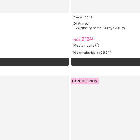
Serum ⋅ 30 ml
Dr. Althea
15% Niacinamide Purity Serum
216
95
NOK
Medlemspris
Normalpris:
299
95
NOK
BUNDLE PRIS