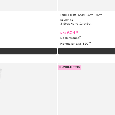
Hudpleiesett ⋅ 100 ml + 30 ml + 50 ml
Dr. Althea
3-Step Acne Care Set
604
95
NOK
Medlemspris
Normalpris:
897
95
NOK
BUNDLE PRIS