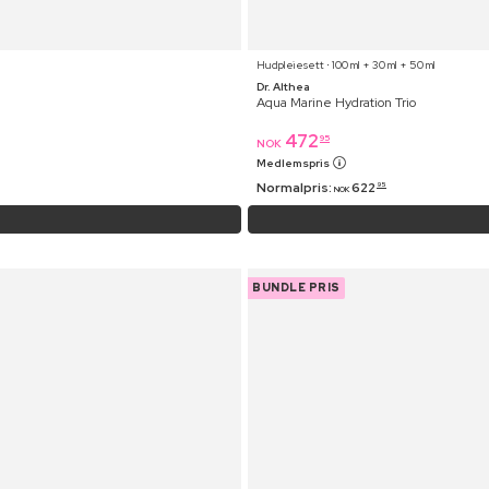
Hudpleiesett ⋅ 100 ml + 30 ml + 50 ml
Dr. Althea
Aqua Marine Hydration Trio
472
95
NOK
Medlemspris
Normalpris:
622
95
NOK
BUNDLE PRIS