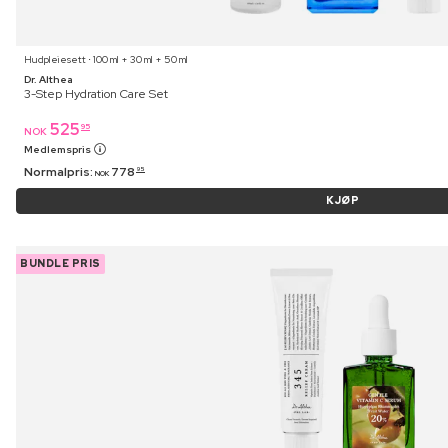
Hudpleiesett ⋅ 100 ml + 30 ml + 50 ml
Dr. Althea
3-Step Hydration Care Set
525
95
NOK
Medlemspris
Normalpris:
778
95
NOK
KJØP
BUNDLE PRIS