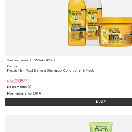
Sjampo og balsam ⋅ 2 x 350 ml + 400 ml
Garnier
Fructis Hair Food Banana Shampoo, Conditioner & Mask
205
95
NOK
Medlemspris
Normalpris:
261
95
NOK
KJØP