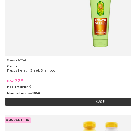
Sjampo ⋅ 200 ml
Garnier
Fructis Keratin Sleek Shampoo
72
95
NOK
Medlemspris
Normalpris:
89
95
NOK
KJØP
BUNDLE PRIS