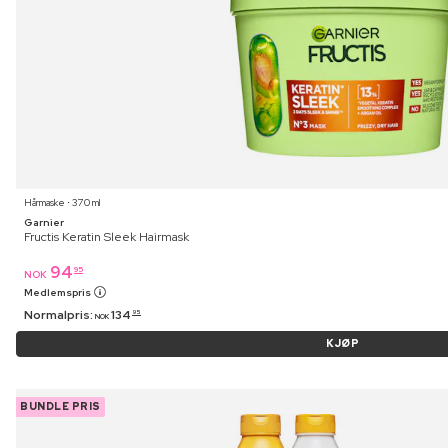
Hårmaske ⋅ 370 ml
Garnier
Fructis Keratin Sleek Hairmask
94
95
NOK
Medlemspris
Normalpris:
134
95
NOK
KJØP
BUNDLE PRIS