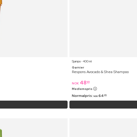
Sjampo ⋅ 400 ml
Garnier
Respons Avocado & Shea Shampoo
48
95
NOK
Medlemspris
Normalpris:
64
95
NOK