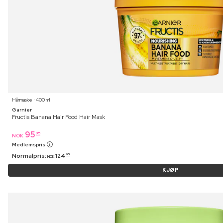
Hårmaske ⋅ 400 ml
Garnier
Fructis Banana Hair Food Hair Mask
95
95
NOK
Medlemspris
Normalpris:
124
95
NOK
KJØP