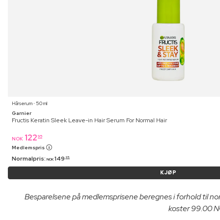
Hårserum ⋅ 50 ml
Garnier
Fructis Keratin Sleek Leave-in Hair Serum For Normal Hair
122
95
NOK
Medlemspris
Normalpris:
149
95
NOK
KJØP
Besparelsene på medlemsprisene beregnes i forhold til n
koster 99.00 NO