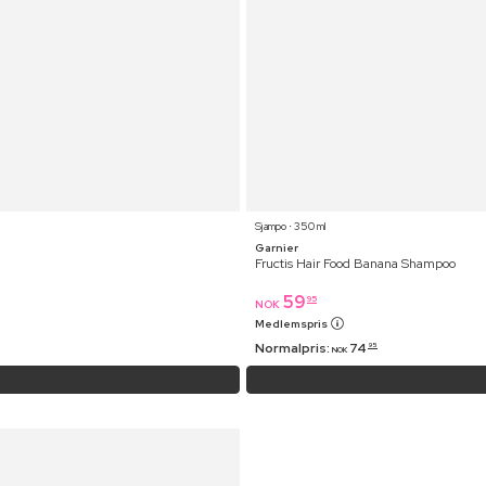
Sjampo ⋅ 350 ml
Garnier
Fructis Hair Food Banana Shampoo
59
95
NOK
Medlemspris
Normalpris:
74
95
NOK