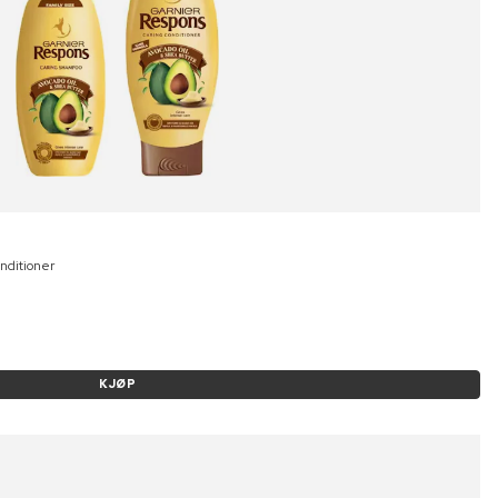
nditioner
KJØP