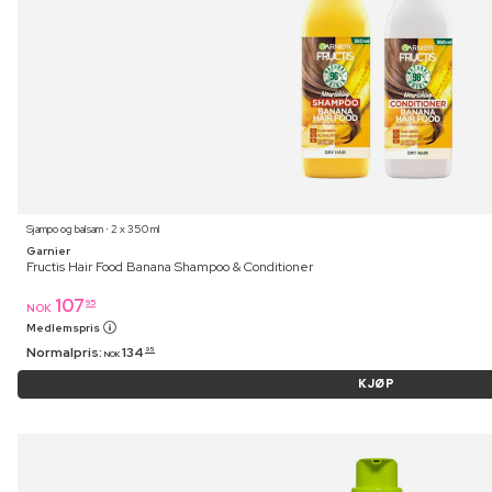
Sjampo og balsam ⋅ 2 x 350 ml
Garnier
Fructis Hair Food Banana Shampoo & Conditioner
107
95
NOK
Medlemspris
Normalpris:
134
95
NOK
KJØP