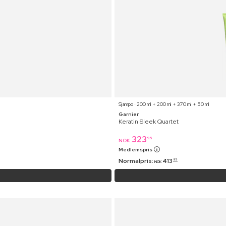
Sjampo ⋅ 200 ml + 200 ml + 370 ml + 50 ml
Garnier
Keratin Sleek Quartet
323
95
NOK
Medlemspris
Normalpris:
413
95
NOK