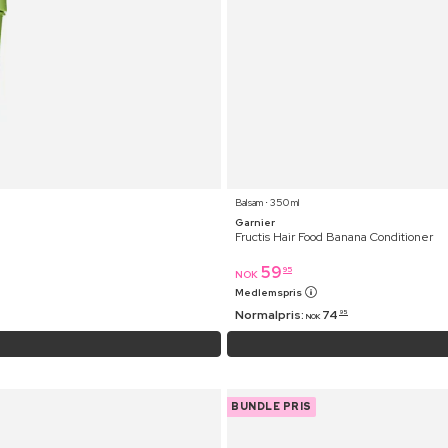
Balsam ⋅ 350 ml
Garnier
Fructis Hair Food Banana Conditioner
59
95
NOK
Medlemspris
Normalpris:
74
95
NOK
BUNDLE PRIS