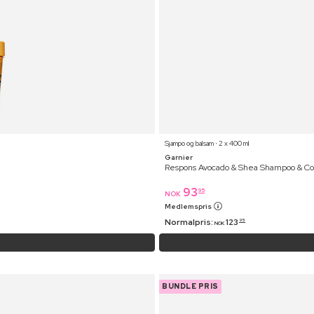
Sjampo og balsam ⋅ 2 x 400 ml
Garnier
Respons Avocado & Shea Shampoo & Co
93
95
NOK
Medlemspris
Normalpris:
123
95
NOK
BUNDLE PRIS