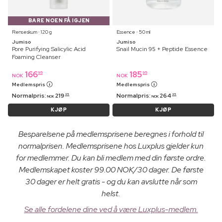
BARE NOEN FÅ IGJEN
Renseskum ⋅ 120 g
Essence ⋅ 50 ml
Jumiso
Jumiso
Pore Purifying Salicylic Acid
Snail Mucin 95 + Peptide Essence
Foaming Cleanser
166
185
95
95
NOK
NOK
Medlemspris
Medlemspris
Normalpris:
219
Normalpris:
264
95
95
NOK
NOK
KJØP
KJØP
Besparelsene på medlemsprisene beregnes i forhold til
normalprisen. Medlemsprisene hos Luxplus gjelder kun
for medlemmer. Du kan bli medlem med din første ordre.
Medlemskapet koster 99.00 NOK/30 dager. De første
30 dager er helt gratis - og du kan avslutte når som
helst.
Se alle fordelene dine ved å være Luxplus-medlem.