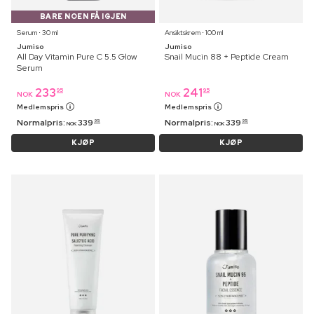
BARE NOEN FÅ IGJEN
Serum ⋅ 30 ml
Ansiktskrem ⋅ 100 ml
Jumiso
Jumiso
All Day Vitamin Pure C 5.5 Glow
Snail Mucin 88 + Peptide Cream
Serum
233
241
95
95
NOK
NOK
Medlemspris
Medlemspris
Normalpris:
339
Normalpris:
339
95
95
NOK
NOK
KJØP
KJØP