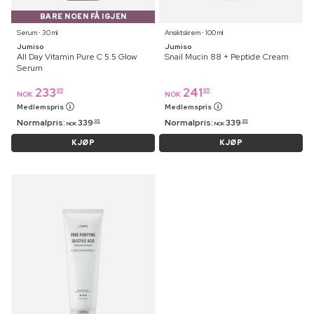
BARE NOEN FÅ IGJEN
Serum ⋅ 30 ml
Ansiktskrem ⋅ 100 ml
Jumiso
Jumiso
All Day Vitamin Pure C 5.5 Glow
Snail Mucin 88 + Peptide Cream
Serum
233
241
95
95
NOK
NOK
Medlemspris
Medlemspris
Normalpris:
339
Normalpris:
339
95
95
NOK
NOK
KJØP
KJØP