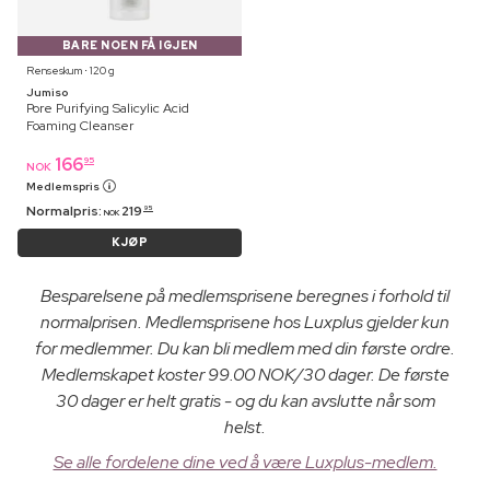
BARE NOEN FÅ IGJEN
Renseskum ⋅ 120 g
Jumiso
Pore Purifying Salicylic Acid
Foaming Cleanser
166
95
NOK
Medlemspris
Normalpris:
219
95
NOK
KJØP
Besparelsene på medlemsprisene beregnes i forhold til
normalprisen. Medlemsprisene hos Luxplus gjelder kun
for medlemmer. Du kan bli medlem med din første ordre.
Medlemskapet koster 99.00 NOK/30 dager. De første
30 dager er helt gratis - og du kan avslutte når som
helst.
Se alle fordelene dine ved å være Luxplus-medlem.