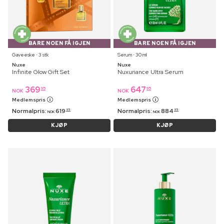
BARE NOEN FÅ IGJEN
BARE NOEN FÅ IGJEN
Gaveeske ⋅ 3 stk
Serum ⋅ 30 ml
Nuxe
Nuxe
Infinite Glow Gift Set
Nuxuriance Ultra Serum
369
647
95
95
NOK
NOK
Medlemspris
Medlemspris
Normalpris:
619
Normalpris:
884
95
95
NOK
NOK
KJØP
KJØP