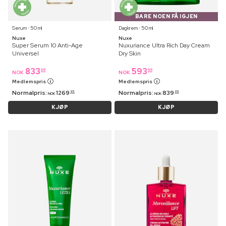
BARE NOEN FÅ IGJEN
Serum ⋅ 50 ml
Dagkrem ⋅ 50 ml
Nuxe
Nuxe
Super Serum 10 Anti-Age
Nuxuriance Ultra Rich Day Cream
Universel
Dry Skin
833
593
95
95
NOK
NOK
Medlemspris
Medlemspris
Normalpris:
1269
Normalpris:
839
95
95
NOK
NOK
KJØP
KJØP