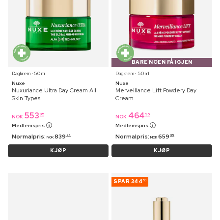
BARE NOEN FÅ IGJEN
Dagkrem ⋅ 50 ml
Dagkrem ⋅ 50 ml
Nuxe
Nuxe
Nuxuriance Ultra Day Cream All
Merveillance Lift Powdery Day
Skin Types
Cream
553
464
95
95
NOK
NOK
Medlemspris
Medlemspris
Normalpris:
839
Normalpris:
659
95
95
NOK
NOK
KJØP
KJØP
SPAR
344
51