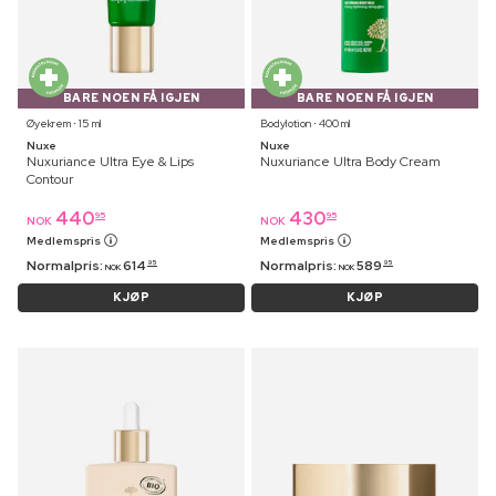
BARE NOEN FÅ IGJEN
BARE NOEN FÅ IGJEN
Øyekrem ⋅ 15 ml
Bodylotion ⋅ 400 ml
Nuxe
Nuxe
Nuxuriance Ultra Eye & Lips
Nuxuriance Ultra Body Cream
Contour
440
430
95
95
NOK
NOK
Medlemspris
Medlemspris
Normalpris:
614
Normalpris:
589
95
95
NOK
NOK
KJØP
KJØP