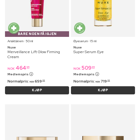
BARE NOEN FÅ IGJEN
Ansiktskrem ⋅ 50 ml
Øyeserum ⋅ 15 ml
Nuxe
Nuxe
Merveillance Lift Glow Firming
Super Serum Eye
Cream
464
509
95
95
NOK
NOK
Medlemspris
Medlemspris
Normalpris:
659
Normalpris:
719
95
95
NOK
NOK
KJØP
KJØP