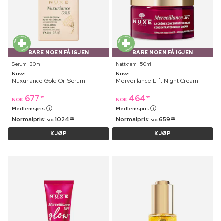
BARE NOEN FÅ IGJEN
BARE NOEN FÅ IGJEN
Serum ⋅ 30 ml
Nattkrem ⋅ 50 ml
Nuxe
Nuxe
Nuxuriance Gold Oil Serum
Merveillance Lift Night Cream
677
464
95
95
NOK
NOK
Medlemspris
Medlemspris
Normalpris:
1024
Normalpris:
659
95
95
NOK
NOK
KJØP
KJØP