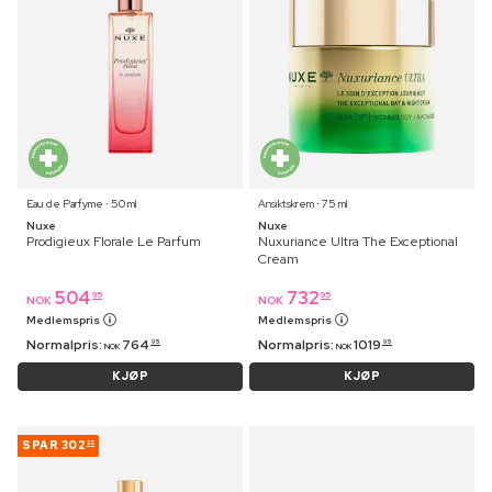
Eau de Parfyme ⋅ 50 ml
Ansiktskrem ⋅ 75 ml
Nuxe
Nuxe
Prodigieux Florale Le Parfum
Nuxuriance Ultra The Exceptional
Cream
504
732
95
95
NOK
NOK
Medlemspris
Medlemspris
Normalpris:
764
Normalpris:
1019
95
95
NOK
NOK
KJØP
KJØP
SPAR
302
32