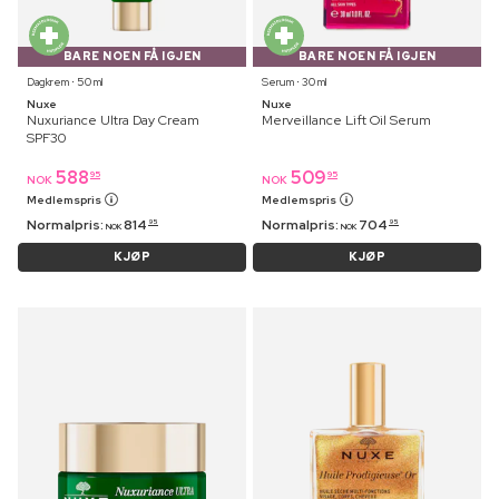
BARE NOEN FÅ IGJEN
BARE NOEN FÅ IGJEN
Dagkrem ⋅ 50 ml
Serum ⋅ 30 ml
Nuxe
Nuxe
Nuxuriance Ultra Day Cream
Merveillance Lift Oil Serum
SPF30
588
509
95
95
NOK
NOK
Medlemspris
Medlemspris
Normalpris:
814
Normalpris:
704
95
95
NOK
NOK
KJØP
KJØP