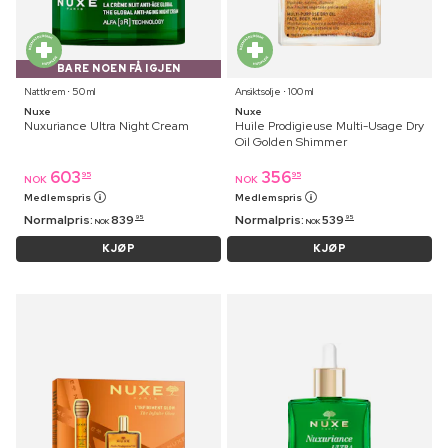
BARE NOEN FÅ IGJEN
Nattkrem ⋅ 50 ml
Ansiktsolje ⋅ 100 ml
Nuxe
Nuxe
Nuxuriance Ultra Night Cream
Huile Prodigieuse Multi-Usage Dry
Oil Golden Shimmer
603
356
95
95
NOK
NOK
Medlemspris
Medlemspris
Normalpris:
839
Normalpris:
539
95
95
NOK
NOK
KJØP
KJØP