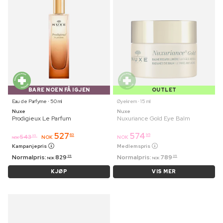
BARE NOEN FÅ IGJEN
OUTLET
Eau de Parfyme ⋅ 50 ml
Øyekrem ⋅ 15 ml
Nuxe
Nuxe
Prodigieux Le Parfum
Nuxuriance Gold Eye Balm
527
574
63
95
543
95
NOK
NOK
NOK
Kampanjepris
Medlemspris
Normalpris:
829
Normalpris:
789
95
95
NOK
NOK
KJØP
VIS MER