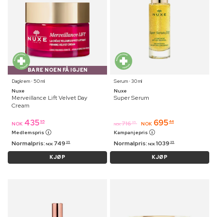
BARE NOEN FÅ IGJEN
Dagkrem ⋅ 50 ml
Serum ⋅ 30 ml
Nuxe
Nuxe
Merveillance Lift Velvet Day
Super Serum
Cream
435
695
95
44
716
95
NOK
NOK
NOK
Medlemspris
Kampanjepris
Normalpris:
749
Normalpris:
1039
95
95
NOK
NOK
KJØP
KJØP