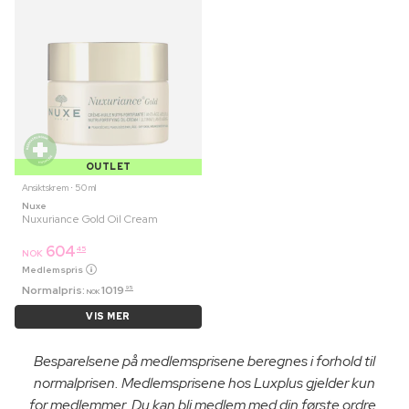
OUTLET
Ansiktskrem ⋅ 50 ml
Nuxe
Nuxuriance Gold Oil Cream
604
45
NOK
Medlemspris
Normalpris:
1019
95
NOK
VIS MER
Besparelsene på medlemsprisene beregnes i forhold til
normalprisen. Medlemsprisene hos Luxplus gjelder kun
for medlemmer. Du kan bli medlem med din første ordre.