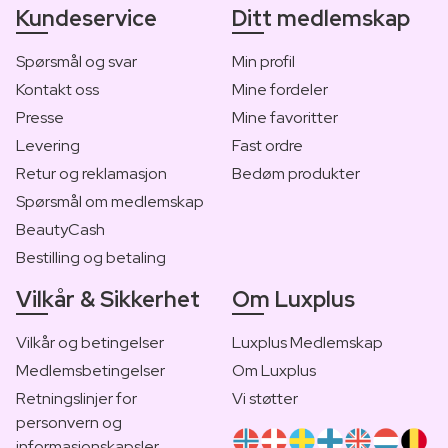
Kundeservice
Ditt medlemskap
Spørsmål og svar
Min profil
Kontakt oss
Mine fordeler
Presse
Mine favoritter
Levering
Fast ordre
Retur og reklamasjon
Bedøm produkter
Spørsmål om medlemskap
BeautyCash
Bestilling og betaling
Vilkår & Sikkerhet
Om Luxplus
Vilkår og betingelser
Luxplus Medlemskap
Medlemsbetingelser
Om Luxplus
Retningslinjer for
Vi støtter
personvern og
informasjonskapsler