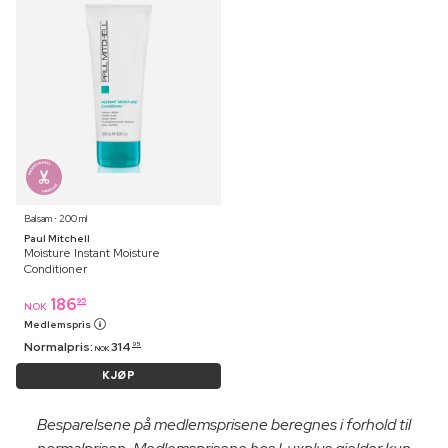
Balsam ⋅ 200 ml
Paul Mitchell
Moisture Instant Moisture
Conditioner
186
95
NOK
Medlemspris
Normalpris:
314
95
NOK
KJØP
Besparelsene på medlemsprisene beregnes i forhold til