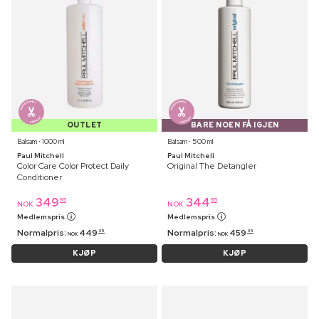
OUTLET
BARE NOEN FÅ IGJEN
Balsam ⋅ 1000 ml
Balsam ⋅ 500 ml
Paul Mitchell
Paul Mitchell
Color Care Color Protect Daily
Original The Detangler
Conditioner
349
344
95
95
NOK
NOK
Medlemspris
Medlemspris
Normalpris:
449
Normalpris:
459
95
95
NOK
NOK
KJØP
KJØP