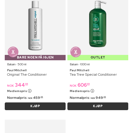
BARE NOEN FÅ IGJEN
OUTLET
Balsam ⋅ 500 ml
Balsam ⋅ 1000 ml
Paul Mitchell
Paul Mitchell
Original The Conditioner
Tea Tree Special Conditioner
344
606
95
95
NOK
NOK
Medlemspris
Medlemspris
Normalpris:
459
Normalpris:
949
95
95
NOK
NOK
KJØP
KJØP