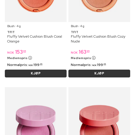
Blush ⋅ 4 g
Blush ⋅ 4 g
TFIT
TFIT
Fluffy Velvet Cushion Blush Coral
Fluffy Velvet Cushion Blush Cozy
Orange
Nude
153
163
95
95
NOK
NOK
Medlemspris
Medlemspris
Normalpris:
199
Normalpris:
199
95
95
NOK
NOK
KJØP
KJØP