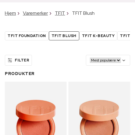
Hjem
Varemerker
TFIT
TFIT Blush
TFIT FOUNDATION
TFIT BLUSH
TFIT K-BEAUTY
TFIT K
FILTER
PRODUKTER