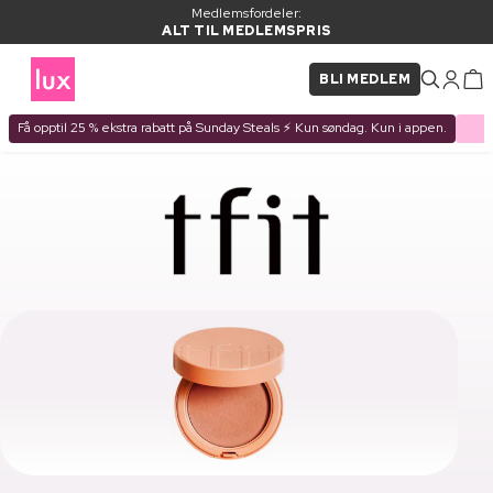
Medlemsfordeler:
ALT TIL MEDLEMSPRIS
BLI MEDLEM
Få opptil 25 % ekstra rabatt på Sunday Steals ⚡ Kun søndag. Kun i appen.