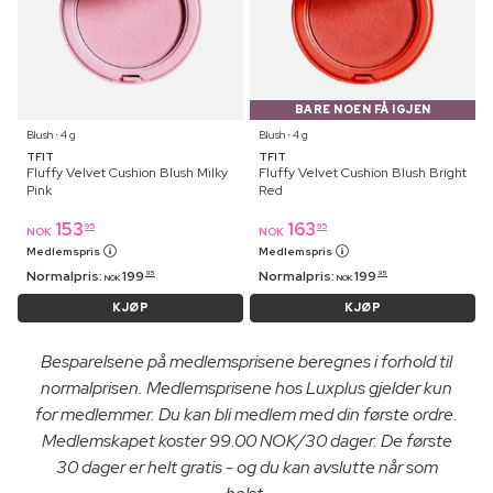
BARE NOEN FÅ IGJEN
Blush ⋅ 4 g
Blush ⋅ 4 g
TFIT
TFIT
Fluffy Velvet Cushion Blush Milky
Fluffy Velvet Cushion Blush Bright
Pink
Red
153
163
95
95
NOK
NOK
Medlemspris
Medlemspris
Normalpris:
199
Normalpris:
199
95
95
NOK
NOK
KJØP
KJØP
Besparelsene på medlemsprisene beregnes i forhold til
normalprisen. Medlemsprisene hos Luxplus gjelder kun
for medlemmer. Du kan bli medlem med din første ordre.
Medlemskapet koster 99.00 NOK/30 dager. De første
30 dager er helt gratis - og du kan avslutte når som